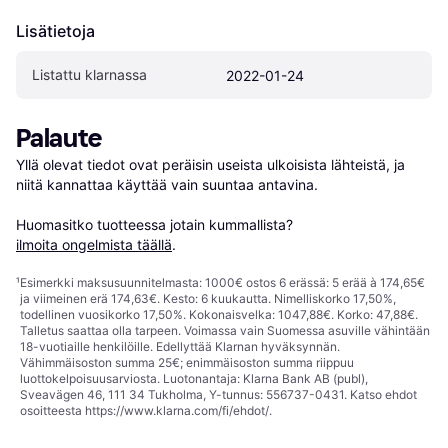
Lisätietoja
Listattu klarnassa
2022-01-24
Palaute
Yllä olevat tiedot ovat peräisin useista ulkoisista lähteistä, ja 
niitä kannattaa käyttää vain suuntaa antavina.

Huomasitko tuotteessa jotain kummallista? 
ilmoita ongelmista täällä
.
¹
Esimerkki maksusuunnitelmasta: 1000€ ostos 6 erässä: 5 erää à 174,65€
ja viimeinen erä 174,63€. Kesto: 6 kuukautta. Nimelliskorko 17,50%,
todellinen vuosikorko 17,50%. Kokonaisvelka: 1047,88€. Korko: 47,88€.
Talletus saattaa olla tarpeen. Voimassa vain Suomessa asuville vähintään
18-vuotiaille henkilöille. Edellyttää Klarnan hyväksynnän.
Vähimmäisoston summa 25€; enimmäisoston summa riippuu
luottokelpoisuusarviosta. Luotonantaja: Klarna Bank AB (publ),
Sveavägen 46, 111 34 Tukholma, Y-tunnus: 556737-0431. Katso ehdot
osoitteesta
https://www.klarna.com/fi/ehdot/
.