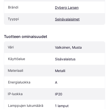
Brändi
Dyberg Larsen
Tyyppi
Seinävalaisimet
Tuotteen ominaisuudet
Väri
Valkoinen, Musta
Käyttöalue
Sisävalaistus
Materiaali
Metalli
Energialuokka
A
IP-luokka
IP20
Lamppujen lukumäärä
1 lamput