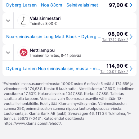
97,00 €
Dyberg Larsen - Noa 83cm - Seinävalaisimet
Valaisinmestari
Toimitus 8,00 €
98,00 €
Noa-seinävalaisin Long Matt Black - Dyberg Larsen - Olohuone - Skandinaavinen - Metalli - Yksilamppuinen
Tai 17,12 €/kk.
¹
Nettilamppu
Ilmainen toimitus
,
8-11 päivää
114,90 €
Dyberg Larsen Noa seinävalaisin, musta - musta matta
Tai 20,07 €/kk.
¹
¹
Esimerkki maksusuunnitelmasta: 1000€ ostos 6 erässä: 5 erää à 174,65€ ja
viimeinen erä 174,63€. Kesto: 6 kuukautta. Nimelliskorko 17,50%, todellinen
vuosikorko 17,50%. Kokonaisvelka: 1047,88€. Korko: 47,88€. Talletus
saattaa olla tarpeen. Voimassa vain Suomessa asuville vähintään 18-
vuotiaille henkilöille. Edellyttää Klarnan hyväksynnän. Vähimmäisoston
summa 25€; enimmäisoston summa riippuu luottokelpoisuusarviosta.
Luotonantaja: Klarna Bank AB (publ), Sveavägen 46, 111 34 Tukholma, Y-
tunnus: 556737-0431. Katso ehdot osoitteesta
https://www.klarna.com/fi/ehdot/
.