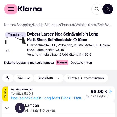
Kuluttajille
Yrityksille
Klarna
/
Shopping
/
Koti ja Sisustus
/
Sisustus
/
Valaistukset
/
Seinävalaisimet
Dyberg Larsen Noa Seinävalaisin Long 
Trendaava
Matt Black Seinävalaisin ∅ 10cm
Himmentimellä, LED, Valkoinen, Musta, Metalli, IP-luokka: 
IP20, Lampunpidin: GU10
+
2
Vertaile hintoja alkaen
97,00 €
kohti
114,90 €
Kokeile joustavia maksuja kanssa
Opettele miten
Väri
Suositeltu
Hinta sis. toimituksen
Valaisinmestari
98,00 €
mainos
Toimitus 8,00 €
Tai 17,12 €/kk.
¹
Noa-seinävalaisin Long Matt Black - Dyberg Larsen - Olohuone - Skandinaavinen - Metalli - Yksilamppuinen
Lampan
L
·
Alin hinta
1-3 päivää