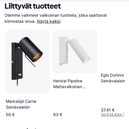
Liittyvät tuotteet
Olemme valinneet valikoiman tuotteita, jotka saattavat 
kiinnostaa sinua.
Näytä kaikki
Eglo Doninni
Seinävalaisin
Herstal Pipeline
Mattavalkoinen
Seinävalaisin
Markslöjd Carrie
Seinävalaisin
37,41 €
50 €
63 €
Tai 6,54 €/kk.
¹