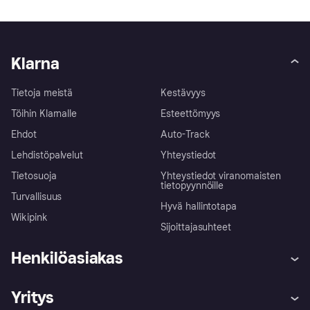
Klarna
Tietoja meistä
Kestävyys
Töihin Klarnalle
Esteettömyys
Ehdot
Auto-Track
Lehdistöpalvelut
Yhteystiedot
Tietosuoja
Yhteystiedot viranomaisten
tietopyynnöille
Turvallisuus
Hyvä hallintotapa
Wikipink
Sijoittajasuhteet
Henkilöasiakas
Ohje
Reklamaatiot
Yritys
Kirjaudu sisään
Shoppaile turvallisesti Klarnalla