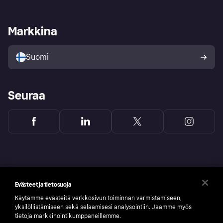
Kauppiastuki
Kehittäjät
Klarna app
Yksityisyysasetukset
Kirjaudu sisään yrityksenä
Operatiivinen tila
Markkina
Tutustu kauppoihin
Peruutusoikeutesi
Myy Klarnalla
Kumppanit ja integraatiot
Ostajan turva
Suomi
Seuraa
Evästeet ja tietosuoja
Käytämme evästeitä verkkosivun toiminnan varmistamiseen,
yksilöllistämiseen sekä selaamisesi analysointiin. Jaamme myös
tietoja markkinointikumppaneillemme.