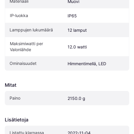
Materiaali
Muovi
IP-luokka
IP65
Lamppujen lukumäärä
12 lamput
Maksimiwatti per 
12.0 watti
Valonlähde
Ominaisuudet
Himmentimellä, LED
Mitat
Paino
2150.0 g
Lisätietoja
Listattu klarnassa
2022-11-04