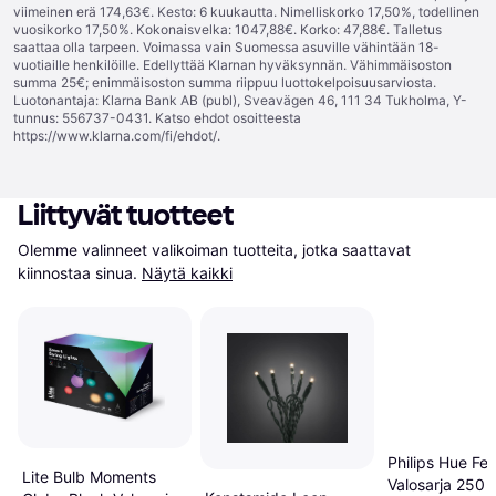
viimeinen erä 174,63€. Kesto: 6 kuukautta. Nimelliskorko 17,50%, todellinen
vuosikorko 17,50%. Kokonaisvelka: 1047,88€. Korko: 47,88€. Talletus
saattaa olla tarpeen. Voimassa vain Suomessa asuville vähintään 18-
vuotiaille henkilöille. Edellyttää Klarnan hyväksynnän. Vähimmäisoston
summa 25€; enimmäisoston summa riippuu luottokelpoisuusarviosta.
Luotonantaja: Klarna Bank AB (publ), Sveavägen 46, 111 34 Tukholma, Y-
tunnus: 556737-0431. Katso ehdot osoitteesta
https://www.klarna.com/fi/ehdot/
.
Liittyvät tuotteet
Olemme valinneet valikoiman tuotteita, jotka saattavat 
kiinnostaa sinua.
Näytä kaikki
Philips Hue Fes
Lite Bulb Moments
Valosarja 250 