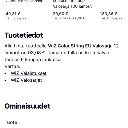
Konstsmide Loop
Globe Black Valosarja
Valosarja 100 lamput
15 lamput
49,31 €
20,60 €
180,86 €
Tai 8,62 €/kk.
¹
Tai 3 maksua 6,96 €
Tai 31,59 €/kk.
¹
Tuotetiedot
Alin hinta tuotteelle 
WiZ Color String EU Valosarja 12 
lamput
 on 
93,08 €
. Tämä on tällä hetkellä halvin 
tarjous 
6
 kaupan joukossa.
Vertaa:
WiZ Valaistukset
WiZ Valosarjat
Ominaisuudet
Tuote