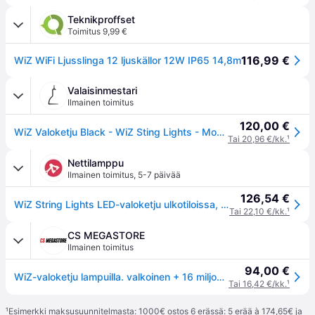
Teknikproffset
Toimitus 9,99 €
116,99 €
WiZ WiFi Ljusslinga 12 ljuskällor 12W IP65 14,8m
Valaisinmestari
Ilmainen toimitus
120,00 €
WiZ Valoketju Black - WiZ Sting Lights - Moderni - Muovi
Tai 20,96 €/kk.
¹
Nettilamppu
Ilmainen toimitus
,
5-7 päivää
126,54 €
WiZ String Lights LED-valoketju ulkotiloissa, 14,8 m, CCT, RGB - musta
Tai 22,10 €/kk.
¹
CS MEGASTORE
Ilmainen toimitus
94,00 €
WiZ-valoketju lampuilla. valkoinen + 16 miljoonaa väriä
Tai 16,42 €/kk.
¹
¹
Esimerkki maksusuunnitelmasta: 1000€ ostos 6 erässä: 5 erää à 174,65€ ja