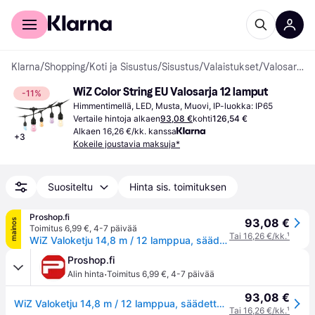
Kuluttajille
Yrityksille
Klarna
/
Shopping
/
Koti ja Sisustus
/
Sisustus
/
Valaistukset
/
Valosarjat
WiZ Color String EU Valosarja 12 lamput
-11%
Himmentimellä, LED, Musta, Muovi, IP-luokka: IP65
Vertaile hintoja alkaen
93,08 €
kohti
126,54 €
Alkaen 16,26 €/kk. kanssa
+
3
Kokeile joustavia maksuja*
Suositeltu
Hinta sis. toimituksen
Proshop.fi
93,08 €
mainos
Toimitus 6,99 €
,
4-7 päivää
Tai 16,26 €/kk.
¹
WiZ Valoketju 14,8 m / 12 lamppua, säädettävä valkoinen ja värillinen
Proshop.fi
·
Alin hinta
Toimitus 6,99 €
,
4-7 päivää
93,08 €
WiZ Valoketju 14,8 m / 12 lamppua, säädettävä valkoinen ja värillinen
Tai 16,26 €/kk.
¹