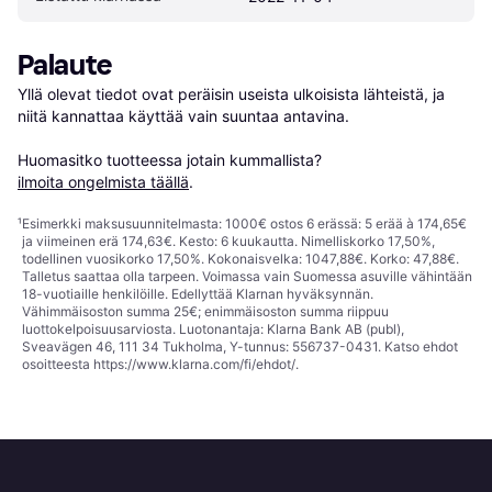
Palaute
Yllä olevat tiedot ovat peräisin useista ulkoisista lähteistä, ja 
niitä kannattaa käyttää vain suuntaa antavina.

Huomasitko tuotteessa jotain kummallista? 
ilmoita ongelmista täällä
.
¹
Esimerkki maksusuunnitelmasta: 1000€ ostos 6 erässä: 5 erää à 174,65€
ja viimeinen erä 174,63€. Kesto: 6 kuukautta. Nimelliskorko 17,50%,
todellinen vuosikorko 17,50%. Kokonaisvelka: 1047,88€. Korko: 47,88€.
Talletus saattaa olla tarpeen. Voimassa vain Suomessa asuville vähintään
18-vuotiaille henkilöille. Edellyttää Klarnan hyväksynnän.
Vähimmäisoston summa 25€; enimmäisoston summa riippuu
luottokelpoisuusarviosta. Luotonantaja: Klarna Bank AB (publ),
Sveavägen 46, 111 34 Tukholma, Y-tunnus: 556737-0431. Katso ehdot
osoitteesta
https://www.klarna.com/fi/ehdot/
.