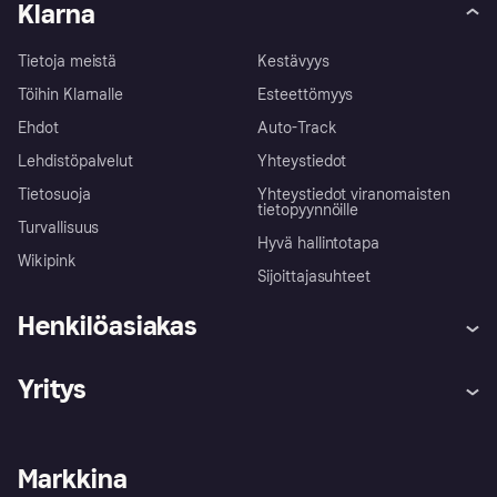
Klarna
Tietoja meistä
Kestävyys
Töihin Klarnalle
Esteettömyys
Ehdot
Auto-Track
Lehdistöpalvelut
Yhteystiedot
Tietosuoja
Yhteystiedot viranomaisten
tietopyynnöille
Turvallisuus
Hyvä hallintotapa
Wikipink
Sijoittajasuhteet
Henkilöasiakas
Ohje
Reklamaatiot
Yritys
Kirjaudu sisään
Shoppaile turvallisesti Klarnalla
Kauppiastuki
Kehittäjät
Klarna app
Yksityisyysasetukset
Kirjaudu sisään yrityksenä
Operatiivinen tila
Markkina
Tutustu kauppoihin
Peruutusoikeutesi