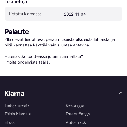
Lisätietoja
Listattu klarnassa
2022-11-04
Palaute
Yllä olevat tiedot ovat peräisin useista ulkoisista lähteistä, ja 
niitä kannattaa käyttää vain suuntaa antavina.

Huomasitko tuotteessa jotain kummallista? 
ilmoita ongelmista täällä
.
Klarna
Tietoja meistä
Kestävyys
Töihin Klarnalle
Esteettömyys
Ehdot
Auto-Track