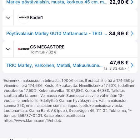
22,90 €
Marley pöytävalaisin, musta, korkeus 45 cm, metallia - musta matta
Kodin1
34,99 €
Pöytävalaisin Marley GU10 Mattamusta - TRIO Musta
CS MEGASTORE
Toimitus 7,02 €
47,68 €
TRIO Marley, Valkoinen, Metalli, Makuuhuone, Olohuone, IP20, II, GU10
Tai 8,33 €/kk.
¹
¹
Esimerkki maksusuunnitelmasta: 1000€ ostos 6 erässä: 5 erää à 174,65€ ja
viimeinen erä 174,63€. Kesto: 6 kuukautta. Nimelliskorko 17,50%, todellinen
vuosikorko 17,50%. Kokonaisvelka: 1047,88€. Korko: 47,88€. Talletus
saattaa olla tarpeen. Voimassa vain Suomessa asuville vähintään 18-
vuotiaille henkilöille. Edellyttää Klarnan hyväksynnän. Vähimmäisoston
summa 25€; enimmäisoston summa riippuu luottokelpoisuusarviosta.
Luotonantaja: Klarna Bank AB (publ), Sveavägen 46, 111 34 Tukholma, Y-
tunnus: 556737-0431. Katso ehdot osoitteesta
https://www.klarna.com/fi/ehdot/
.