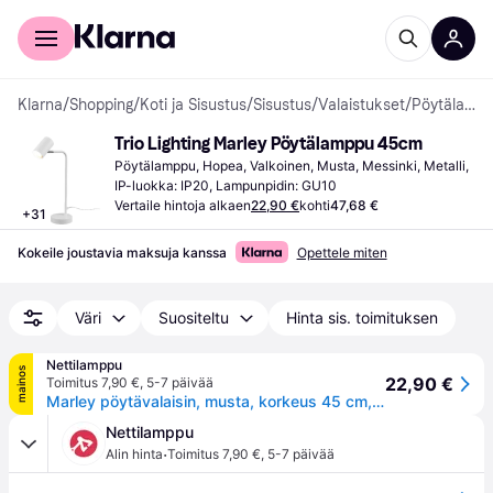
Kuluttajille
Yrityksille
Klarna
/
Shopping
/
Koti ja Sisustus
/
Sisustus
/
Valaistukset
/
Pöytälamput
Trio Lighting Marley Pöytälamppu 45cm
Pöytälamppu, Hopea, Valkoinen, Musta, Messinki, Metalli, 
IP-luokka: IP20, Lampunpidin: GU10
Vertaile hintoja alkaen
22,90 €
kohti
47,68 €
+
31
Kokeile joustavia maksuja kanssa
Opettele miten
Väri
Suositeltu
Hinta sis. toimituksen
Nettilamppu
mainos
22,90 €
Toimitus 7,90 €
,
5-7 päivää
Marley pöytävalaisin, musta, korkeus 45 cm, metallia - musta matta
Nettilamppu
·
Alin hinta
Toimitus 7,90 €
,
5-7 päivää