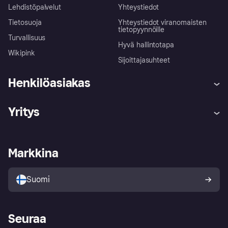
Lehdistöpalvelut
Yhteystiedot
Tietosuoja
Yhteystiedot viranomaisten
tietopyynnöille
Turvallisuus
Hyvä hallintotapa
Wikipink
Sijoittajasuhteet
Henkilöasiakas
Ohje
Reklamaatiot
Yritys
Kirjaudu sisään
Shoppaile turvallisesti Klarnalla
Kauppiastuki
Kehittäjät
Klarna app
Yksityisyysasetukset
Kirjaudu sisään yrityksenä
Operatiivinen tila
Markkina
Tutustu kauppoihin
Peruutusoikeutesi
Myy Klarnalla
Kumppanit ja integraatiot
Ostajan turva
Suomi
Seuraa