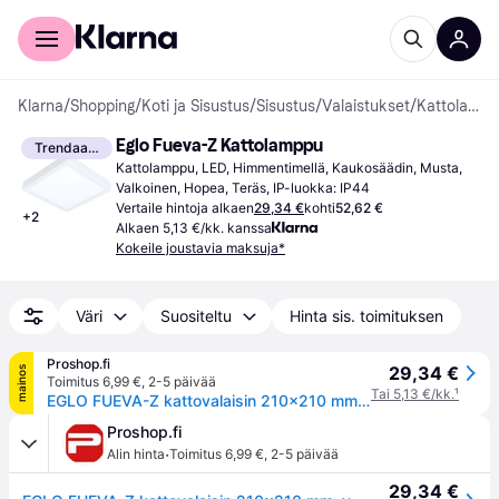
Kuluttajille
Yrityksille
Klarna
/
Shopping
/
Koti ja Sisustus
/
Sisustus
/
Valaistukset
/
Kattolamput
Eglo Fueva-Z Kattolamppu
Trendaava
Kattolamppu, LED, Himmentimellä, Kaukosäädin, Musta, 
Valkoinen, Hopea, Teräs, IP-luokka: IP44
Vertaile hintoja alkaen
29,34 €
kohti
52,62 €
+
2
Alkaen 5,13 €/kk. kanssa
Kokeile joustavia maksuja*
Väri
Suositeltu
Hinta sis. toimituksen
Proshop.fi
29,34 €
mainos
Toimitus 6,99 €
,
2-5 päivää
Tai 5,13 €/kk.
¹
EGLO FUEVA-Z kattovalaisin 210x210 mm, valkoinen
Proshop.fi
·
Alin hinta
Toimitus 6,99 €
,
2-5 päivää
29,34 €