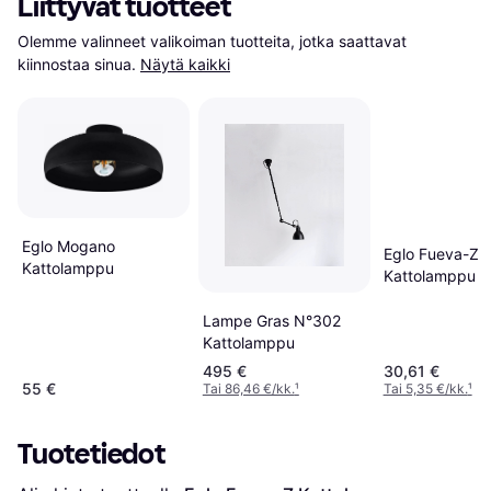
Liittyvät tuotteet
Olemme valinneet valikoiman tuotteita, jotka saattavat 
kiinnostaa sinua.
Näytä kaikki
Eglo Mogano
Eglo Fueva-Z
Kattolamppu
Kattolamppu
Lampe Gras N°302
Kattolamppu
495 €
30,61 €
55 €
Tai 86,46 €/kk.
¹
Tai 5,35 €/kk.
¹
Tuotetiedot