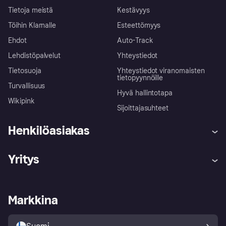
Tietoja meistä
Kestävyys
Töihin Klarnalle
Esteettömyys
Ehdot
Auto-Track
Lehdistöpalvelut
Yhteystiedot
Tietosuoja
Yhteystiedot viranomaisten
tietopyynnöille
Turvallisuus
Hyvä hallintotapa
Wikipink
Sijoittajasuhteet
Henkilöasiakas
Ohje
Reklamaatiot
Yritys
Kirjaudu sisään
Shoppaile turvallisesti Klarnalla
Kauppiastuki
Kehittäjät
Klarna app
Yksityisyysasetukset
Kirjaudu sisään yrityksenä
Operatiivinen tila
Markkina
Tutustu kauppoihin
Peruutusoikeutesi
Myy Klarnalla
Kumppanit ja integraatiot
Ostajan turva