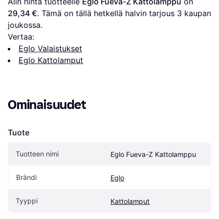
Alin hinta tuotteelle 
Eglo Fueva-Z Kattolamppu
 on 
29,34 €
. Tämä on tällä hetkellä halvin tarjous 
3
 kaupan 
joukossa.
Vertaa:
Eglo Valaistukset
Eglo Kattolamput
Ominaisuudet
Tuote
Tuotteen nimi
Eglo Fueva-Z Kattolamppu
Brändi
Eglo
Tyyppi
Kattolamput