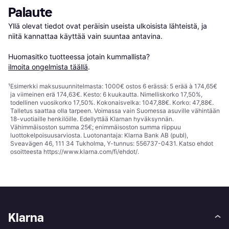
Palaute
Yllä olevat tiedot ovat peräisin useista ulkoisista lähteistä, ja 
niitä kannattaa käyttää vain suuntaa antavina.

Huomasitko tuotteessa jotain kummallista? 
ilmoita ongelmista täällä
.
¹
Esimerkki maksusuunnitelmasta: 1000€ ostos 6 erässä: 5 erää à 174,65€
ja viimeinen erä 174,63€. Kesto: 6 kuukautta. Nimelliskorko 17,50%,
todellinen vuosikorko 17,50%. Kokonaisvelka: 1047,88€. Korko: 47,88€.
Talletus saattaa olla tarpeen. Voimassa vain Suomessa asuville vähintään
18-vuotiaille henkilöille. Edellyttää Klarnan hyväksynnän.
Vähimmäisoston summa 25€; enimmäisoston summa riippuu
luottokelpoisuusarviosta. Luotonantaja: Klarna Bank AB (publ),
Sveavägen 46, 111 34 Tukholma, Y-tunnus: 556737-0431. Katso ehdot
osoitteesta
https://www.klarna.com/fi/ehdot/
.
Klarna