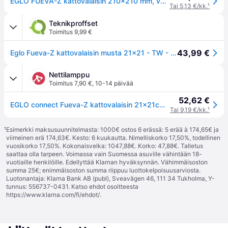
EGLO FUEVA-Z kattovalaisin 210x210 mm, valkoinen
Tai 5,13 €/kk.
¹
Teknikproffset
Toimitus 9,99 €
43,99 €
Eglo Fueva-Z kattovalaisin musta 21x21 - TW - Zigbee, Bluetooth
Nettilamppu
Toimitus 7,90 €
,
10-14 päivää
52,62 €
EGLO connect Fueva-Z kattovalaisin 21x21cm nikkeliä - matta nikkeli
Tai 9,19 €/kk.
¹
¹
Esimerkki maksusuunnitelmasta: 1000€ ostos 6 erässä: 5 erää à 174,65€ ja
viimeinen erä 174,63€. Kesto: 6 kuukautta. Nimelliskorko 17,50%, todellinen
vuosikorko 17,50%. Kokonaisvelka: 1047,88€. Korko: 47,88€. Talletus
saattaa olla tarpeen. Voimassa vain Suomessa asuville vähintään 18-
vuotiaille henkilöille. Edellyttää Klarnan hyväksynnän. Vähimmäisoston
summa 25€; enimmäisoston summa riippuu luottokelpoisuusarviosta.
Luotonantaja: Klarna Bank AB (publ), Sveavägen 46, 111 34 Tukholma, Y-
tunnus: 556737-0431. Katso ehdot osoitteesta
https://www.klarna.com/fi/ehdot/
.