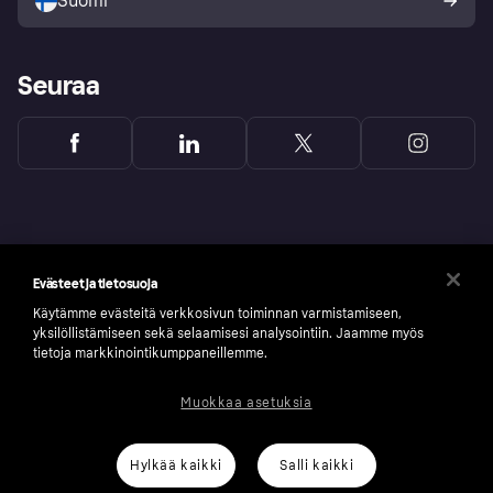
Suomi
Seuraa
Evästeet ja tietosuoja
Käytämme evästeitä verkkosivun toiminnan varmistamiseen,
yksilöllistämiseen sekä selaamisesi analysointiin. Jaamme myös
tietoja markkinointikumppaneillemme.
Muokkaa asetuksia
Copyright © 2005-2026 Klarna Bank AB (publ). Headquarters: Stockholm, Sweden. All
rights reserved. Klarna Bank AB (publ). Sveavägen 46, 111 34 Stockholm. Organization
number: 556737-0431
Hylkää kaikki
Salli kaikki
Klarnan evästeseloste
Klarna.com