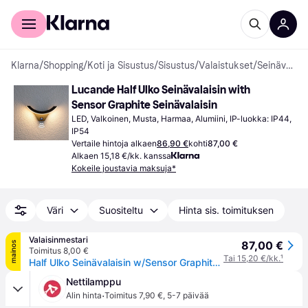
Kuluttajille
Yrityksille
Klarna
/
Shopping
/
Koti ja Sisustus
/
Sisustus
/
Valaistukset
/
Seinävalaisimet
Lucande Half Ulko Seinävalaisin with 
Sensor Graphite Seinävalaisin
LED, Valkoinen, Musta, Harmaa, Alumiini, IP-luokka: IP44, 
IP54
Vertaile hintoja alkaen
86,90 €
kohti
87,00 €
Alkaen 15,18 €/kk. kanssa
Kokeile joustavia maksuja*
Väri
Suositeltu
Hinta sis. toimituksen
Valaisinmestari
87,00 €
mainos
Toimitus 8,00 €
Tai 15,20 €/kk.
¹
Half Ulko Seinävalaisin w/Sensor Graphite - Lucande - Parveke - Moderni - Alumiini - Yksilamppuinen
Nettilamppu
·
Alin hinta
Toimitus 7,90 €
,
5-7 päivää