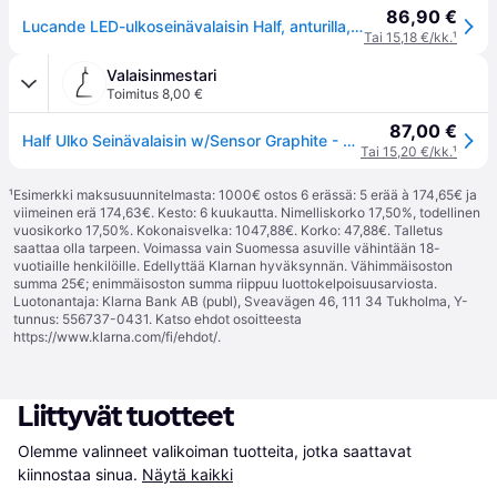
86,90 €
Lucande LED-ulkoseinävalaisin Half, anturilla, antrasiitti, IP54 - antrasiitti, valkoinen
Tai 15,18 €/kk.
¹
Valaisinmestari
Toimitus 8,00 €
87,00 €
Half Ulko Seinävalaisin w/Sensor Graphite - Lucande - Parveke - Moderni - Alumiini - Yksilamppuinen
Tai 15,20 €/kk.
¹
¹
Esimerkki maksusuunnitelmasta: 1000€ ostos 6 erässä: 5 erää à 174,65€ ja
viimeinen erä 174,63€. Kesto: 6 kuukautta. Nimelliskorko 17,50%, todellinen
vuosikorko 17,50%. Kokonaisvelka: 1047,88€. Korko: 47,88€. Talletus
saattaa olla tarpeen. Voimassa vain Suomessa asuville vähintään 18-
vuotiaille henkilöille. Edellyttää Klarnan hyväksynnän. Vähimmäisoston
summa 25€; enimmäisoston summa riippuu luottokelpoisuusarviosta.
Luotonantaja: Klarna Bank AB (publ), Sveavägen 46, 111 34 Tukholma, Y-
tunnus: 556737-0431. Katso ehdot osoitteesta
https://www.klarna.com/fi/ehdot/
.
Liittyvät tuotteet
Olemme valinneet valikoiman tuotteita, jotka saattavat 
kiinnostaa sinua.
Näytä kaikki