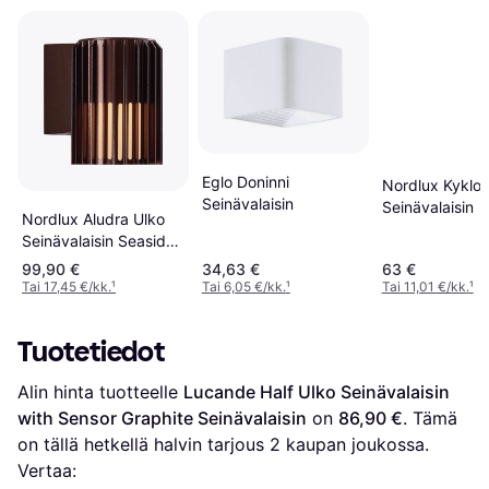
Eglo Doninni
Nordlux Kyklo
Seinävalaisin
Seinävalaisin
Nordlux Aludra Ulko
Seinävalaisin Seaside
Brown Metallic
99,90 €
34,63 €
63 €
Seinävalaisin
Tai 17,45 €/kk.
¹
Tai 6,05 €/kk.
¹
Tai 11,01 €/kk.
¹
Tuotetiedot
Alin hinta tuotteelle 
Lucande Half Ulko Seinävalaisin 
with Sensor Graphite Seinävalaisin
 on 
86,90 €
. Tämä 
on tällä hetkellä halvin tarjous 
2
 kaupan joukossa.
Vertaa: