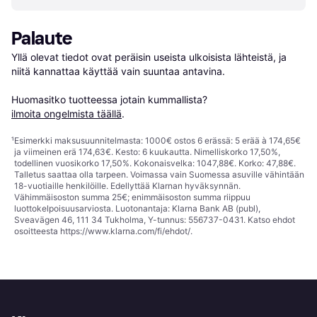
Palaute
Yllä olevat tiedot ovat peräisin useista ulkoisista lähteistä, ja 
niitä kannattaa käyttää vain suuntaa antavina.

Huomasitko tuotteessa jotain kummallista? 
ilmoita ongelmista täällä
.
¹
Esimerkki maksusuunnitelmasta: 1000€ ostos 6 erässä: 5 erää à 174,65€
ja viimeinen erä 174,63€. Kesto: 6 kuukautta. Nimelliskorko 17,50%,
todellinen vuosikorko 17,50%. Kokonaisvelka: 1047,88€. Korko: 47,88€.
Talletus saattaa olla tarpeen. Voimassa vain Suomessa asuville vähintään
18-vuotiaille henkilöille. Edellyttää Klarnan hyväksynnän.
Vähimmäisoston summa 25€; enimmäisoston summa riippuu
luottokelpoisuusarviosta. Luotonantaja: Klarna Bank AB (publ),
Sveavägen 46, 111 34 Tukholma, Y-tunnus: 556737-0431. Katso ehdot
osoitteesta
https://www.klarna.com/fi/ehdot/
.