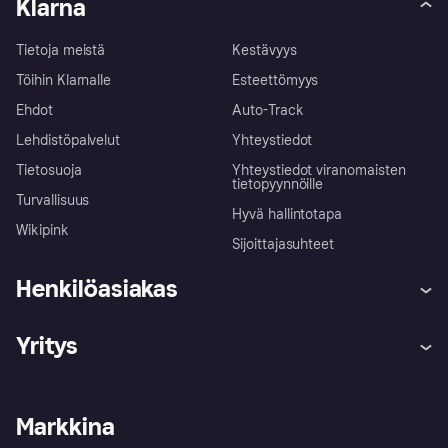
Klarna
Tietoja meistä
Kestävyys
Töihin Klarnalle
Esteettömyys
Ehdot
Auto-Track
Lehdistöpalvelut
Yhteystiedot
Tietosuoja
Yhteystiedot viranomaisten
tietopyynnöille
Turvallisuus
Hyvä hallintotapa
Wikipink
Sijoittajasuhteet
Henkilöasiakas
Ohje
Reklamaatiot
Yritys
Kirjaudu sisään
Shoppaile turvallisesti Klarnalla
Kauppiastuki
Kehittäjät
Klarna app
Yksityisyysasetukset
Kirjaudu sisään yrityksenä
Operatiivinen tila
Markkina
Tutustu kauppoihin
Peruutusoikeutesi