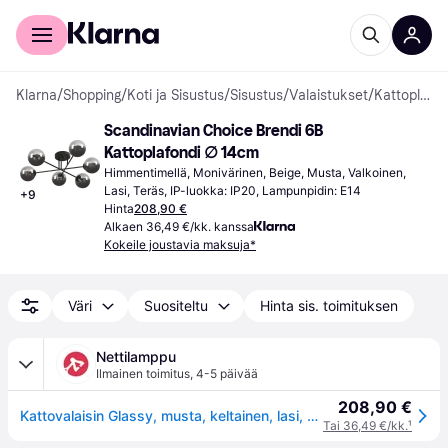
Kuluttajille
Yrityksille
Klarna
/
Shopping
/
Koti ja Sisustus
/
Sisustus
/
Valaistukset
/
Kattoplafondit
Scandinavian Choice Brendi 6B 
Kattoplafondi ∅ 14cm
Himmentimellä, Monivärinen, Beige, Musta, Valkoinen, 
Lasi, Teräs, IP-luokka: IP20, Lampunpidin: E14
+
9
Hinta
208,90 €
Alkaen 36,49 €/kk. kanssa
Kokeile joustavia maksuja*
Väri
Suositeltu
Hinta sis. toimituksen
Nettilamppu
Ilmainen toimitus
,
4-5 päivää
208,90 €
Kattovalaisin Glassy, musta, keltainen, lasi, 6-lamppuinen, E14
Tai 36,49 €/kk.
¹