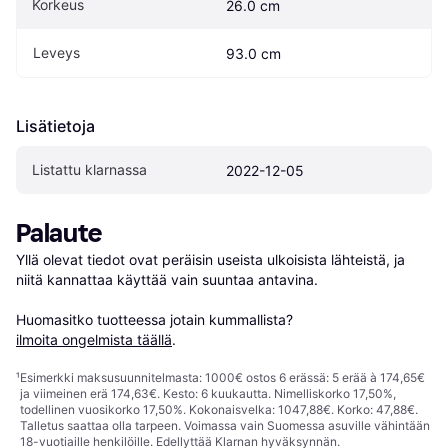
Korkeus
26.0 cm
Leveys
93.0 cm
Lisätietoja
Listattu klarnassa
2022-12-05
Palaute
Yllä olevat tiedot ovat peräisin useista ulkoisista lähteistä, ja 
niitä kannattaa käyttää vain suuntaa antavina.

Huomasitko tuotteessa jotain kummallista? 
ilmoita ongelmista täällä
.
¹
Esimerkki maksusuunnitelmasta: 1000€ ostos 6 erässä: 5 erää à 174,65€
ja viimeinen erä 174,63€. Kesto: 6 kuukautta. Nimelliskorko 17,50%,
todellinen vuosikorko 17,50%. Kokonaisvelka: 1047,88€. Korko: 47,88€.
Talletus saattaa olla tarpeen. Voimassa vain Suomessa asuville vähintään
18-vuotiaille henkilöille. Edellyttää Klarnan hyväksynnän.