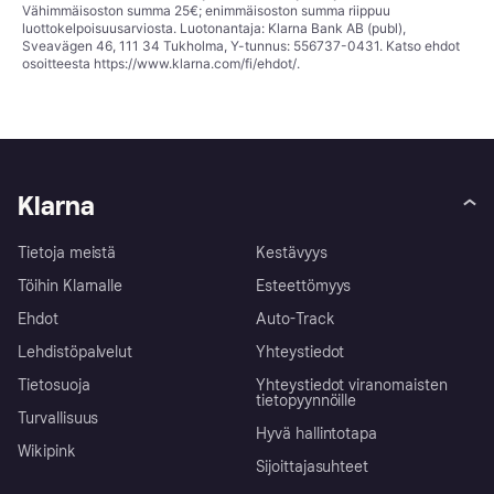
Vähimmäisoston summa 25€; enimmäisoston summa riippuu
luottokelpoisuusarviosta. Luotonantaja: Klarna Bank AB (publ),
Sveavägen 46, 111 34 Tukholma, Y-tunnus: 556737-0431. Katso ehdot
osoitteesta
https://www.klarna.com/fi/ehdot/
.
Klarna
Tietoja meistä
Kestävyys
Töihin Klarnalle
Esteettömyys
Ehdot
Auto-Track
Lehdistöpalvelut
Yhteystiedot
Tietosuoja
Yhteystiedot viranomaisten
tietopyynnöille
Turvallisuus
Hyvä hallintotapa
Wikipink
Sijoittajasuhteet