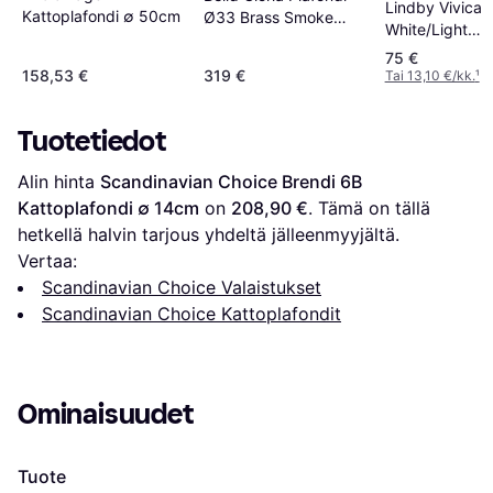
Lindby Vivica
Kattoplafondi ∅ 50cm
Ø33 Brass Smoke
White/Light
Kattoplafondi
Wood/Chrome
75 €
Kattoplafondi
158,53 €
319 €
Tai 13,10 €/kk.
¹
Tuotetiedot
Alin hinta 
Scandinavian Choice Brendi 6B 
Kattoplafondi ∅ 14cm
 on 
208,90 €
. Tämä on tällä 
hetkellä halvin tarjous yhdeltä jälleenmyyjältä.
Vertaa:
Scandinavian Choice Valaistukset
Scandinavian Choice Kattoplafondit
Ominaisuudet
Tuote