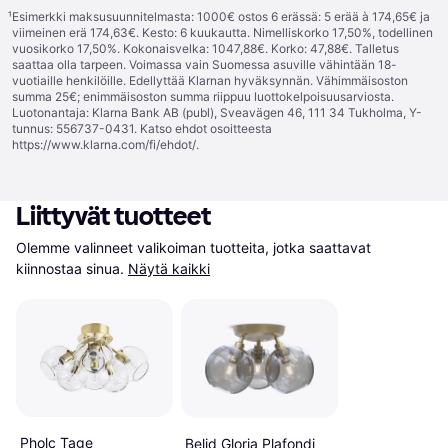
¹
Esimerkki maksusuunnitelmasta: 1000€ ostos 6 erässä: 5 erää à 174,65€ ja
viimeinen erä 174,63€. Kesto: 6 kuukautta. Nimelliskorko 17,50%, todellinen
vuosikorko 17,50%. Kokonaisvelka: 1047,88€. Korko: 47,88€. Talletus
saattaa olla tarpeen. Voimassa vain Suomessa asuville vähintään 18-
vuotiaille henkilöille. Edellyttää Klarnan hyväksynnän. Vähimmäisoston
summa 25€; enimmäisoston summa riippuu luottokelpoisuusarviosta.
Luotonantaja: Klarna Bank AB (publ), Sveavägen 46, 111 34 Tukholma, Y-
tunnus: 556737-0431. Katso ehdot osoitteesta
https://www.klarna.com/fi/ehdot/
.
Liittyvät tuotteet
Olemme valinneet valikoiman tuotteita, jotka saattavat 
kiinnostaa sinua.
Näytä kaikki
Pholc Tage
Belid Gloria Plafondi