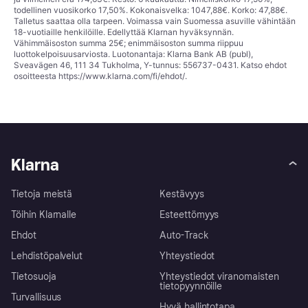
todellinen vuosikorko 17,50%. Kokonaisvelka: 1047,88€. Korko: 47,88€.
Talletus saattaa olla tarpeen. Voimassa vain Suomessa asuville vähintään
18-vuotiaille henkilöille. Edellyttää Klarnan hyväksynnän.
Vähimmäisoston summa 25€; enimmäisoston summa riippuu
luottokelpoisuusarviosta. Luotonantaja: Klarna Bank AB (publ),
Sveavägen 46, 111 34 Tukholma, Y-tunnus: 556737-0431. Katso ehdot
osoitteesta
https://www.klarna.com/fi/ehdot/
.
Klarna
Tietoja meistä
Kestävyys
Töihin Klarnalle
Esteettömyys
Ehdot
Auto-Track
Lehdistöpalvelut
Yhteystiedot
Tietosuoja
Yhteystiedot viranomaisten
tietopyynnöille
Turvallisuus
Hyvä hallintotapa