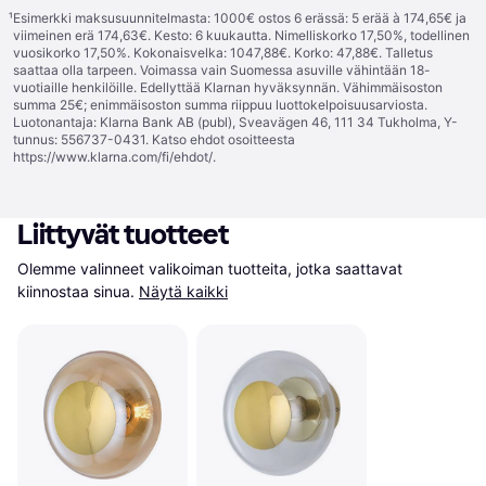
¹
Esimerkki maksusuunnitelmasta: 1000€ ostos 6 erässä: 5 erää à 174,65€ ja
viimeinen erä 174,63€. Kesto: 6 kuukautta. Nimelliskorko 17,50%, todellinen
vuosikorko 17,50%. Kokonaisvelka: 1047,88€. Korko: 47,88€. Talletus
saattaa olla tarpeen. Voimassa vain Suomessa asuville vähintään 18-
vuotiaille henkilöille. Edellyttää Klarnan hyväksynnän. Vähimmäisoston
summa 25€; enimmäisoston summa riippuu luottokelpoisuusarviosta.
Luotonantaja: Klarna Bank AB (publ), Sveavägen 46, 111 34 Tukholma, Y-
tunnus: 556737-0431. Katso ehdot osoitteesta
https://www.klarna.com/fi/ehdot/
.
Liittyvät tuotteet
Olemme valinneet valikoiman tuotteita, jotka saattavat 
kiinnostaa sinua.
Näytä kaikki