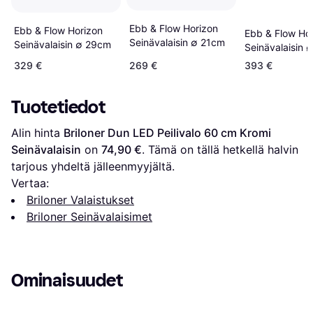
Ebb & Flow Horizon
Ebb & Flow Horizon
Ebb & Flow Ho
Seinävalaisin ∅ 21cm
Seinävalaisin ∅ 29cm
Seinävalaisin 
329 €
269 €
393 €
Tuotetiedot
Alin hinta 
Briloner Dun LED Peilivalo 60 cm Kromi 
Seinävalaisin
 on 
74,90 €
. Tämä on tällä hetkellä halvin 
tarjous yhdeltä jälleenmyyjältä.
Vertaa:
Briloner Valaistukset
Briloner Seinävalaisimet
Ominaisuudet