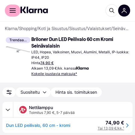
Kuluttajille
Yrityksille
Klarna
/
Shopping
/
Koti ja Sisustus
/
Sisustus
/
Valaistukset
/
Seinävalaisimet
Briloner Dun LED Peilivalo 60 cm Kromi 
Trendaava
Seinävalaisin
LED, Hopea, Valkoinen, Muovi, Alumiini, Metalli, IP-luokka: 
IP44, IP20
Hinta
74,90 €
Alkaen 13,09 €/kk. kanssa
Kokeile joustavia maksuja*
Suositeltu
Hinta sis. toimituksen
Nettilamppu
Toimitus 7,90 €
,
5-7 päivää
74,90 €
Dun LED peilivalo, 60 cm - kromi
Tai 13,09 €/kk.
¹