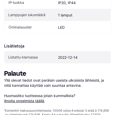
IP-luokka
IP20, IP44
Lamppujen lukumäärä
1 lamput
Ominaisuudet
LED
Lisätietoja
Listattu klarnassa
2022-12-14
Palaute
Yllä olevat tiedot ovat peräisin useista ulkoisista lähteistä, ja 
niitä kannattaa käyttää vain suuntaa antavina.

Huomasitko tuotteessa jotain kummallista? 
ilmoita ongelmista täällä
.
¹
Esimerkki maksusuunnitelmasta: 1000€ ostos 6 erässä: 5 erää à 174,65€
ja viimeinen erä 174,63€. Kesto: 6 kuukautta. Nimelliskorko 17,50%,