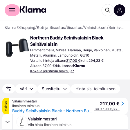
Kuluttajille
Yrityksille
Klarna
/
Shopping
/
Koti ja Sisustus
/
Sisustus
/
Valaistukset
/
Seinävalaisimet
Northern Buddy Seinävalaisin Black 
Seinävalaisin
Himmentimellä, Vihreä, Harmaa, Beige, Valkoinen, Musta, 
Metalli, Alumiini, Lampunpidin: GU10
Vertaile hintoja alkaen
217,00 €
kohti
294,23 €
Alkaen 37,90 €/kk. kanssa
Kokeile joustavia maksuja*
Väri
Suositeltu
Hinta sis. toimituksen
Valaisinmestari
217,00 €
mainos
Ilmainen toimitus
Tai 37,90 €/kk.
¹
Buddy Seinävalaisin Black - Northern Buddy wall - Olohuone - Skandinaavinen - Metalli - Yksilamppuinen
Valaisinmestari
·
Alin hinta
Ilmainen toimitus