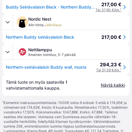
217,00 €
Buddy Seinävalaisin Black - Northern Buddy wall - Olohuone - Skandinaavinen - Metalli - Yksilamppuinen
Tai 37,90 €/kk.
¹
Nordic Nest
·
Alin hinta
Jälkitilaus
217,00 €
Northern Buddy seinävalaisin Black
Nettilamppu
Ilmainen toimitus
,
5-7 päivää
294,23 €
Northern-seinävalaisin Buddy wall, musta
Tai 51,39 €/kk.
¹
Tämä tuote on myös saatavilla 
1
Näytä kaikki
vahvistamattomalla 
kauppa
.
¹
Esimerkki maksusuunnitelmasta: 1000€ ostos 6 erässä: 5 erää à 174,65€ ja
viimeinen erä 174,63€. Kesto: 6 kuukautta. Nimelliskorko 17,50%, todellinen
vuosikorko 17,50%. Kokonaisvelka: 1047,88€. Korko: 47,88€. Talletus
saattaa olla tarpeen. Voimassa vain Suomessa asuville vähintään 18-
vuotiaille henkilöille. Edellyttää Klarnan hyväksynnän. Vähimmäisoston
summa 25€; enimmäisoston summa riippuu luottokelpoisuusarviosta.
Luotonantaja: Klarna Bank AB (publ), Sveavägen 46, 111 34 Tukholma, Y-