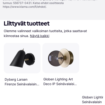
tunnus: 556737-0431. Katso ehdot osoitteesta
https://www.klarna.com/fi/ehdot/
.
Liittyvät tuotteet
Olemme valinneet valikoiman tuotteita, jotka saattavat 
kiinnostaa sinua.
Näytä kaikki
Globen Lighting Art
Dyberg Larsen
Deco IP Seinävalaisin
Firenze Seinävalaisin
∅ 16cm
∅ 10cm
Globen Lightin
Seinävalaisin