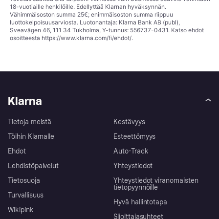
18-vuotiaille henkilöille. Edellyttää Klarnan hyväksynnän.
Vähimmäisoston summa 25€; enimmäisoston summa riippuu
luottokelpoisuusarviosta. Luotonantaja: Klarna Bank AB (publ),
Sveavägen 46, 111 34 Tukholma, Y-tunnus: 556737-0431. Katso ehdot
osoitteesta
https://www.klarna.com/fi/ehdot/
.
Klarna
Tietoja meistä
Kestävyys
Töihin Klarnalle
Esteettömyys
Ehdot
Auto-Track
Lehdistöpalvelut
Yhteystiedot
Tietosuoja
Yhteystiedot viranomaisten
tietopyynnöille
Turvallisuus
Hyvä hallintotapa
Wikipink
Sijoittajasuhteet