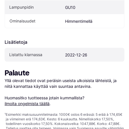
Lampunpidin
GU10
Ominaisuudet
Himmentimellä
Lisätietoja
Listattu klarnassa
2022-12-26
Palaute
Yllä olevat tiedot ovat peräisin useista ulkoisista lähteistä, ja 
niitä kannattaa käyttää vain suuntaa antavina.

Huomasitko tuotteessa jotain kummallista? 
ilmoita ongelmista täällä
.
¹
Esimerkki maksusuunnitelmasta: 1000€ ostos 6 erässä: 5 erää à 174,65€
ja viimeinen erä 174,63€. Kesto: 6 kuukautta. Nimelliskorko 17,50%,
todellinen vuosikorko 17,50%. Kokonaisvelka: 1047,88€. Korko: 47,88€.
Talletus saattaa olla tarpeen. Voimassa vain Suomessa asuville vähintään