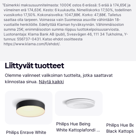
¹
Esimerkki maksusuunnitelmasta: 1000€ ostos 6 erässä: 5 erää à 174,65€ ja
viimeinen erä 174,63€. Kesto: 6 kuukautta. Nimelliskorko 17,50%, todellinen
vuosikorko 17,50%. Kokonaisvelka: 1047,88€. Korko: 47,88€. Talletus
saattaa olla tarpeen. Voimassa vain Suomessa asuville vähintään 18-
vuotiaille henkilöille. Edellyttää Klarnan hyväksynnän. Vähimmäisoston
summa 25€; enimmäisoston summa riippuu luottokelpoisuusarviosta.
Luotonantaja: Klarna Bank AB (publ), Sveavägen 46, 111 34 Tukholma, Y-
tunnus: 556737-0431. Katso ehdot osoitteesta
https://www.klarna.com/fi/ehdot/
.
Liittyvät tuotteet
Olemme valinneet valikoiman tuotteita, jotka saattavat 
kiinnostaa sinua.
Näytä kaikki
Philips Hue Being
Philips Hue Be
White Kattoplafondi ∅
Black Kattopla
Philips Enrave White
34.8cm