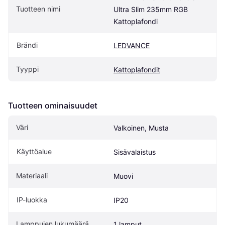
Tuotteen nimi
Ultra Slim 235mm RGB 
Kattoplafondi
Brändi
LEDVANCE
Tyyppi
Kattoplafondit
Tuotteen ominaisuudet
Väri
Valkoinen, Musta
Käyttöalue
Sisävalaistus
Materiaali
Muovi
IP-luokka
IP20
Lamppujen lukumäärä
1 lamput