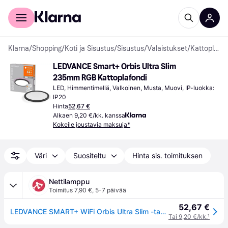
Kuluttajille
Yrityksille
Klarna
/
Shopping
/
Koti ja Sisustus
/
Sisustus
/
Valaistukset
/
Kattoplafondit
LEDVANCE Smart+ Orbis Ultra Slim 
235mm RGB Kattoplafondi
LED, Himmentimellä, Valkoinen, Musta, Muovi, IP-luokka: 
IP20
Hinta
52,67 €
Alkaen 9,20 €/kk. kanssa
Kokeile joustavia maksuja*
Väri
Suositeltu
Hinta sis. toimituksen
Nettilamppu
Toimitus 7,90 €
,
5-7 päivää
52,67 €
LEDVANCE SMART+ WiFi Orbis Ultra Slim -taustavalo, Ø24cm musta - musta, opaali
Tai 9,20 €/kk.
¹