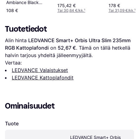
34.8cm
Ambiance Black
175,42 €
178 €
Kattoplafondi ∅
108 €
Tai 30,64 €/kk.
¹
Tai 31,09 €/kk.
¹
26.1cm
Tuotetiedot
Alin hinta 
LEDVANCE Smart+ Orbis Ultra Slim 235mm 
RGB Kattoplafondi
 on 
52,67 €
. Tämä on tällä hetkellä 
halvin tarjous yhdeltä jälleenmyyjältä.
Vertaa:
LEDVANCE Valaistukset
LEDVANCE Kattoplafondit
Ominaisuudet
Tuote
LEDVANCE Smart+ Orbis 