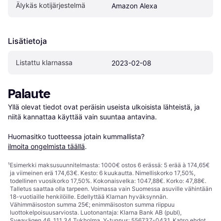
Älykäs kotijärjestelmä
Amazon Alexa
Lisätietoja
Listattu klarnassa
2023-02-08
Palaute
Yllä olevat tiedot ovat peräisin useista ulkoisista lähteistä, ja 
niitä kannattaa käyttää vain suuntaa antavina.

Huomasitko tuotteessa jotain kummallista? 
ilmoita ongelmista täällä
.
¹
Esimerkki maksusuunnitelmasta: 1000€ ostos 6 erässä: 5 erää à 174,65€
ja viimeinen erä 174,63€. Kesto: 6 kuukautta. Nimelliskorko 17,50%,
todellinen vuosikorko 17,50%. Kokonaisvelka: 1047,88€. Korko: 47,88€.
Talletus saattaa olla tarpeen. Voimassa vain Suomessa asuville vähintään
18-vuotiaille henkilöille. Edellyttää Klarnan hyväksynnän.
Vähimmäisoston summa 25€; enimmäisoston summa riippuu
luottokelpoisuusarviosta. Luotonantaja: Klarna Bank AB (publ),
Sveavägen 46, 111 34 Tukholma, Y-tunnus: 556737-0431. Katso ehdot