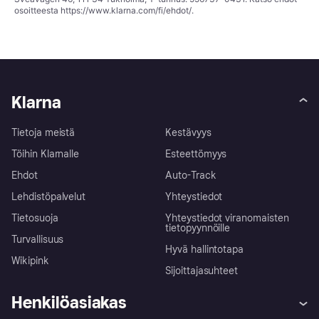
osoitteesta
https://www.klarna.com/fi/ehdot/
.
Klarna
Tietoja meistä
Kestävyys
Töihin Klarnalle
Esteettömyys
Ehdot
Auto-Track
Lehdistöpalvelut
Yhteystiedot
Tietosuoja
Yhteystiedot viranomaisten
tietopyynnöille
Turvallisuus
Hyvä hallintotapa
Wikipink
Sijoittajasuhteet
Henkilöasiakas