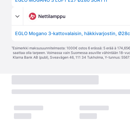
EGLO MOGANO 3 LOFT E27 Ø280 SORTTI
Nettilamppu
EGLO Mogano 3-kattovalaisin, häkkivarjostin, Ø28
¹
Esimerkki maksusuunnitelmasta: 1000€ ostos 6 erässä: 5 erää à 174,65€ 
saattaa olla tarpeen. Voimassa vain Suomessa asuville vähintään 18-vuo
Klarna Bank AB (publ), Sveavägen 46, 111 34 Tukholma, Y-tunnus: 5567