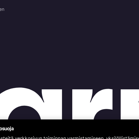
ten
tosuoja
teitä verkkosivun toiminnan varmistamiseen, yksilöllistämi