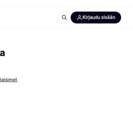
Kirjaudu sisään
totarvikkeet
rna?
a 
laisimet
 kategoriat