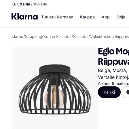
Kuluttajille
Yrityksille
Tutustu Klarnaan
Kauppa
App
Ohje
Klarna
/
Shopping
/
Koti ja Sisustus
/
Sisustus
/
Valaistukset
/
Riippuv
Kaupat
Ma
Booking.
Mak
Eglo Mo
Gigantti
Mak
H&M
Mak
Riippuva
Peten Koi
kul
Wolt
Mak
Beige, Musta, 
Rah
Vertaile hinto
Mob
Alkaen 6 maksua
Kauppahakem
Kaikki