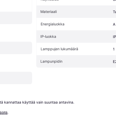
Materiaali
Te
Energialuokka
A
IP-luokka
I
Lamppujen lukumäärä
1
Lampunpidin
E
niitä kannattaa käyttää vain suuntaa antavina.

äällä
.