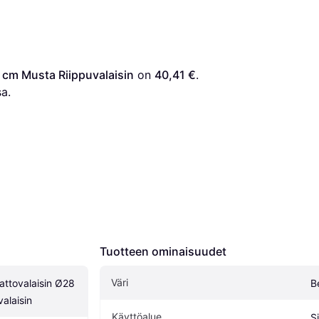
 cm Musta Riippuvalaisin
 on 
40,41 €
. 
a.
Tuotteen ominaisuudet
Väri
ttovalaisin Ø28 
B
alaisin
Käyttöalue
S