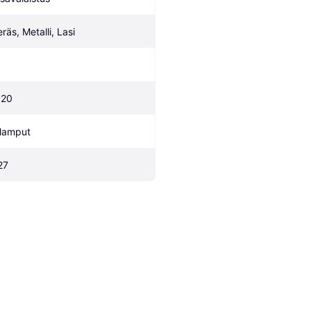
räs, Metalli, Lasi
P20
 lamput
27