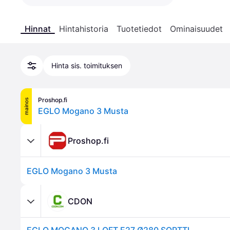
Hinnat
Hintahistoria
Tuotetiedot
Ominaisuudet
Hinta sis. toimituksen
Proshop.fi
mainos
EGLO Mogano 3 Musta
Proshop.fi
EGLO Mogano 3 Musta
CDON