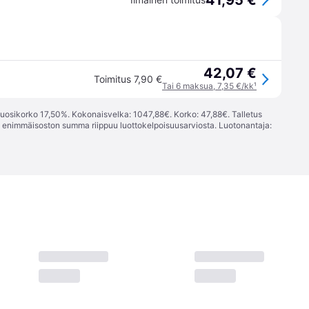
41,95 €
42,07 €
Toimitus 7,90 €
Tai 6 maksua, 7,35 €/kk
¹
vuosikorko 17,50%. Kokonaisvelka: 1047,88€. Korko: 47,88€. Talletus
; enimmäisoston summa riippuu luottokelpoisuusarviosta. Luotonantaja: