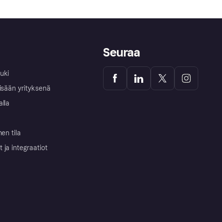
Seuraa
uki
isään yrityksenä
alla
nen tila
ja integraatiot