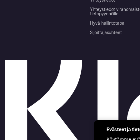
Yhteystiedot
Yhteystiedot viranomais
tietopyynnöille
Hyvä hallintotapa
Sijoittajasuhteet
Evästeet ja tie
Käytämme eväs