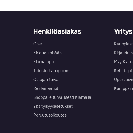
Henkilöasiakas
Yritys
Ohje
Kauppiast
Kirjaudu sisään
Kirjaudu s
Klarna app
Myy Klarn
Tutustu kauppoihin
Kehittäjät
Ostajan turva
Operatiivi
Reklamaatiot
Kumppanit 
Shoppaile turvallisesti Klarnalla
Yksityisyysasetukset
Peruutusoikeutesi