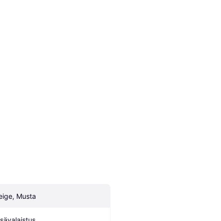
eige, Musta
isävalaistus