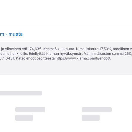
cm - musta
ja viimeinen erä 174,63€. Kesto: 6 kuukautta. Nimelliskorko 17,50%, todellinen 
tiaille henkilöille. Edellyttää Klarnan hyväksynnän. Vähimmäisoston summa 25€
37-0431. Katso ehdot osoitteesta
https://www.klarna.com/fi/ehdot/
.