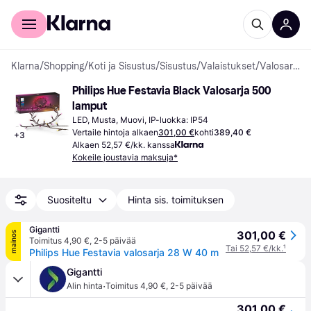
Kuluttajille
Yrityksille
Klarna
/
Shopping
/
Koti ja Sisustus
/
Sisustus
/
Valaistukset
/
Valosarjat
Philips Hue Festavia Black Valosarja 500 
lamput
LED, Musta, Muovi, IP-luokka: IP54
Vertaile hintoja alkaen
301,00 €
kohti
389,40 €
+
3
Alkaen 52,57 €/kk. kanssa
Kokeile joustavia maksuja*
Suositeltu
Hinta sis. toimituksen
Gigantti
301,00 €
mainos
Toimitus 4,90 €
,
2-5 päivää
Tai 52,57 €/kk.
¹
Philips Hue Festavia valosarja 28 W 40 m
Gigantti
·
Alin hinta
Toimitus 4,90 €
,
2-5 päivää
301,00 €