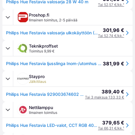
Philips Hue Festavia valosarja 28 W 40 m
Tai 52,57 €/kk.
¹
Proshop.fi
Ilmainen toimitus
,
2-5 päivää
301,96 €
Philips Hue Festavia valosarja ulkokäyttöön (500 lediä) White & Color Ambiance
Tai 52,74 €/kk.
¹
Teknikproffset
Toimitus 9,99 €
381,99 €
Philips Hue Festavia ljusslinga Inom-/utomhus 500 LED 40m
Staypro
Jälkitilaus
389,40 €
Philips Hue Festavia 929003674602 Valosarja 500 LEDiä, Valaistus
Tai 3 maksua 133,33 €
Nettilamppu
Ilmainen toimitus
379,65 €
Philips Hue Festavia LED-valot, CCT RGB 40m - musta, valkoinen
Tai 66,31 €/kk.
¹