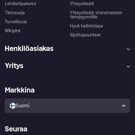
Lehdistöpalvelut
Yhteystiedot
Tietosuoja
Yhteystiedot viranomaisten
tietopyynnöille
Turvallisuus
Hyvä hallintotapa
Wikipink
Sijoittajasuhteet
Henkilöasiakas
Ohje
Reklamaatiot
Yritys
Kirjaudu sisään
Shoppaile turvallisesti Klarnalla
Kauppiastuki
Kehittäjät
Klarna app
Yksityisyysasetukset
Kirjaudu sisään yrityksenä
Operatiivinen tila
Markkina
Tutustu kauppoihin
Peruutusoikeutesi
Myy Klarnalla
Kumppanit ja integraatiot
Ostajan turva
Suomi
Seuraa