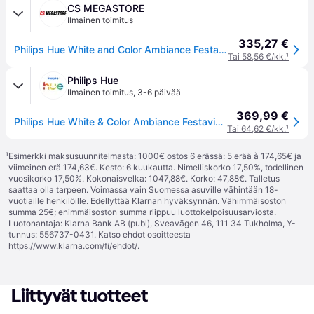
CS MEGASTORE
Ilmainen toimitus
335,27 €
Philips Hue White and Color Ambiance Festavia - Valoketju - 40 metriä
Tai 58,56 €/kk.
¹
Philips Hue
Ilmainen toimitus
,
3-6 päivää
369,99 €
Philips Hue White & Color Ambiance Festavia-valosarja
Tai 64,62 €/kk.
¹
¹
Esimerkki maksusuunnitelmasta: 1000€ ostos 6 erässä: 5 erää à 174,65€ ja
viimeinen erä 174,63€. Kesto: 6 kuukautta. Nimelliskorko 17,50%, todellinen
vuosikorko 17,50%. Kokonaisvelka: 1047,88€. Korko: 47,88€. Talletus
saattaa olla tarpeen. Voimassa vain Suomessa asuville vähintään 18-
vuotiaille henkilöille. Edellyttää Klarnan hyväksynnän. Vähimmäisoston
summa 25€; enimmäisoston summa riippuu luottokelpoisuusarviosta.
Luotonantaja: Klarna Bank AB (publ), Sveavägen 46, 111 34 Tukholma, Y-
tunnus: 556737-0431. Katso ehdot osoitteesta
https://www.klarna.com/fi/ehdot/
.
Liittyvät tuotteet