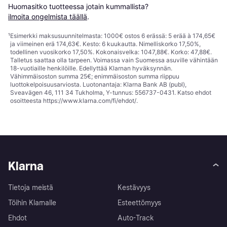
Huomasitko tuotteessa jotain kummallista? 
ilmoita ongelmista täällä
.
¹
Esimerkki maksusuunnitelmasta: 1000€ ostos 6 erässä: 5 erää à 174,65€
ja viimeinen erä 174,63€. Kesto: 6 kuukautta. Nimelliskorko 17,50%,
todellinen vuosikorko 17,50%. Kokonaisvelka: 1047,88€. Korko: 47,88€.
Talletus saattaa olla tarpeen. Voimassa vain Suomessa asuville vähintään
18-vuotiaille henkilöille. Edellyttää Klarnan hyväksynnän.
Vähimmäisoston summa 25€; enimmäisoston summa riippuu
luottokelpoisuusarviosta. Luotonantaja: Klarna Bank AB (publ),
Sveavägen 46, 111 34 Tukholma, Y-tunnus: 556737-0431. Katso ehdot
osoitteesta
https://www.klarna.com/fi/ehdot/
.
Klarna
Tietoja meistä
Kestävyys
Töihin Klarnalle
Esteettömyys
Ehdot
Auto-Track