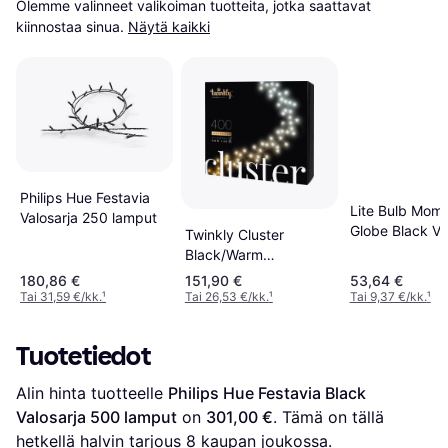
Olemme valinneet valikoiman tuotteita, jotka saattavat 
kiinnostaa sinua.
Näytä kaikki
Philips Hue Festavia
Lite Bulb Mom
Valosarja 250 lamput
Globe Black Va
Twinkly Cluster
15 lamput
Black/Warm
White/Cool White
180,86 €
151,90 €
53,64 €
Valosarja 400 lamput
Tai 31,59 €/kk.
¹
Tai 26,53 €/kk.
¹
Tai 9,37 €/kk.
¹
Tuotetiedot
Alin hinta tuotteelle 
Philips Hue Festavia Black 
Valosarja 500 lamput
 on 
301,00 €
. Tämä on tällä 
hetkellä halvin tarjous 
8
 kaupan joukossa.