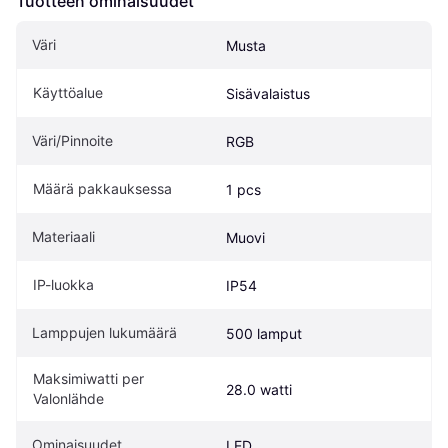
Tuotteen ominaisuudet
Väri
Musta
Käyttöalue
Sisävalaistus
Väri/Pinnoite
RGB
Määrä pakkauksessa
1 pcs
Materiaali
Muovi
IP-luokka
IP54
Lamppujen lukumäärä
500 lamput
Maksimiwatti per 
28.0 watti
Valonlähde
Ominaisuudet
LED