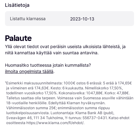
Lisätietoja
Listattu klarnassa
2023-10-13
Palaute
Yllä olevat tiedot ovat peräisin useista ulkoisista lähteistä, ja 
niitä kannattaa käyttää vain suuntaa antavina.

Huomasitko tuotteessa jotain kummallista? 
ilmoita ongelmista täällä
.
¹
Esimerkki maksusuunnitelmasta: 1000€ ostos 6 erässä: 5 erää à 174,65€
ja viimeinen erä 174,63€. Kesto: 6 kuukautta. Nimelliskorko 17,50%,
todellinen vuosikorko 17,50%. Kokonaisvelka: 1047,88€. Korko: 47,88€.
Talletus saattaa olla tarpeen. Voimassa vain Suomessa asuville vähintään
18-vuotiaille henkilöille. Edellyttää Klarnan hyväksynnän.
Vähimmäisoston summa 25€; enimmäisoston summa riippuu
luottokelpoisuusarviosta. Luotonantaja: Klarna Bank AB (publ),
Sveavägen 46, 111 34 Tukholma, Y-tunnus: 556737-0431. Katso ehdot
osoitteesta
https://www.klarna.com/fi/ehdot/
.