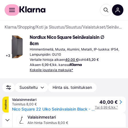
Kuluttajille
Yrityksille
Klarna
/
Shopping
/
Koti ja Sisustus
/
Sisustus
/
Valaistukset
/
Seinävalaisimet
Nordlux Nico Square Seinävalaisin ∅ 
8cm
Himmentimellä, Musta, Alumiini, Metalli, IP-luokka: IP54, 
Lampunpidin: GU10
+
3
Vertaile hintoja alkaen
40,00 €
kohti
45,20 €
Alkaen 6,99 €/kk. kanssa
Kokeile joustavia maksuja*
Suositeltu
Hinta sis. toimituksen
Valaisinmestari
40,00 €
mainos
Toimitus 8,00 €
Tai 6,99 €/kk.
¹
Nico Square 22 Ulko Seinävalaisin Black - Nordlux - Terassi - Alumiini
Valaisinmestari
·
Alin hinta
Toimitus 8,00 €