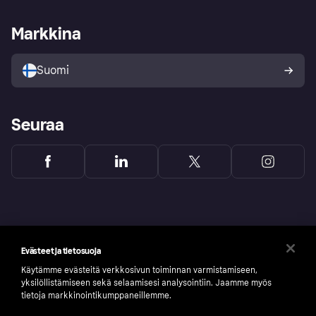
Kauppiastuki
Kehittäjät
Klarna app
Yksityisyysasetukset
Kirjaudu sisään yrityksenä
Operatiivinen tila
Markkina
Tutustu kauppoihin
Peruutusoikeutesi
Myy Klarnalla
Kumppanit ja integraatiot
Ostajan turva
Suomi
Seuraa
Evästeet ja tietosuoja
Käytämme evästeitä verkkosivun toiminnan varmistamiseen,
yksilöllistämiseen sekä selaamisesi analysointiin. Jaamme myös
tietoja markkinointikumppaneillemme.