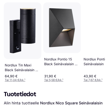
Nordlux Pontio 15
Nordlux Pontio
Black Seinävalaisin ∅
Seinävalaisin
Nordlux Tin Maxi
9cm
Black Seinävalaisin ∅
7.6cm
64,90 €
31,90 €
43,90 €
Tai 11,34 €/kk.
¹
Tai 5,58 €/kk.
¹
Tai 7,67 €/kk.
¹
Tuotetiedot
Alin hinta tuotteelle 
Nordlux Nico Square Seinävalaisin 