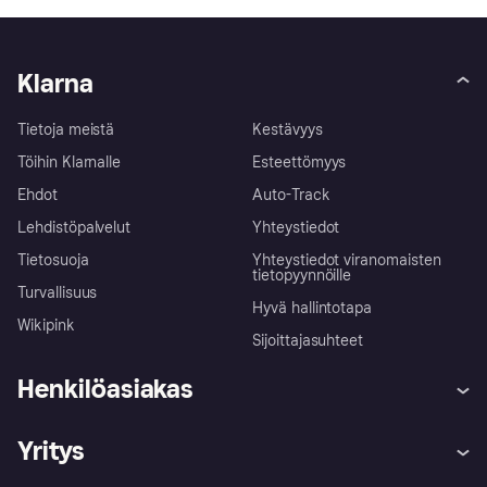
Klarna
Tietoja meistä
Kestävyys
Töihin Klarnalle
Esteettömyys
Ehdot
Auto-Track
Lehdistöpalvelut
Yhteystiedot
Tietosuoja
Yhteystiedot viranomaisten
tietopyynnöille
Turvallisuus
Hyvä hallintotapa
Wikipink
Sijoittajasuhteet
Henkilöasiakas
Ohje
Reklamaatiot
Yritys
Kirjaudu sisään
Shoppaile turvallisesti Klarnalla