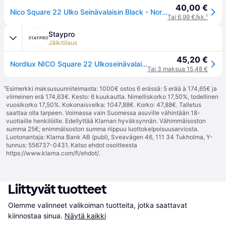
40,00 €
Nico Square 22 Ulko Seinävalaisin Black - Nordlux - Terassi - Alumiini
Tai 6,99 €/kk.
¹
Staypro
Jälkitilaus
45,20 €
Nordlux NICO Square 22 Ulkoseinävalaisin Musta, Valaistus
Tai 3 maksua 15,48 €
¹
Esimerkki maksusuunnitelmasta: 1000€ ostos 6 erässä: 5 erää à 174,65€ ja
viimeinen erä 174,63€. Kesto: 6 kuukautta. Nimelliskorko 17,50%, todellinen
vuosikorko 17,50%. Kokonaisvelka: 1047,88€. Korko: 47,88€. Talletus
saattaa olla tarpeen. Voimassa vain Suomessa asuville vähintään 18-
vuotiaille henkilöille. Edellyttää Klarnan hyväksynnän. Vähimmäisoston
summa 25€; enimmäisoston summa riippuu luottokelpoisuusarviosta.
Luotonantaja: Klarna Bank AB (publ), Sveavägen 46, 111 34 Tukholma, Y-
tunnus: 556737-0431. Katso ehdot osoitteesta
https://www.klarna.com/fi/ehdot/
.
Liittyvät tuotteet
Olemme valinneet valikoiman tuotteita, jotka saattavat 
kiinnostaa sinua.
Näytä kaikki