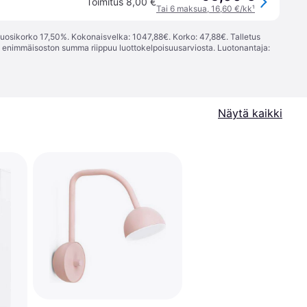
Toimitus 8,00 €
Tai 6 maksua, 16,60 €/kk
¹
vuosikorko 17,50%. Kokonaisvelka: 1047,88€. Korko: 47,88€. Talletus
; enimmäisoston summa riippuu luottokelpoisuusarviosta. Luotonantaja:
Näytä kaikki