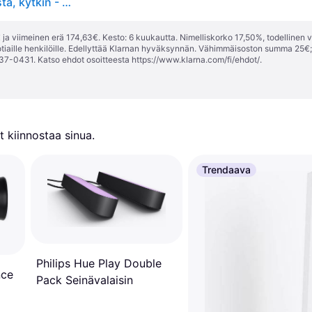
Hulda USB LED-kohdevalaisin, himmennettävä, musta, kytkin - Paulmann - Makuuhuone - Moderni - Metalli - Yksilamppuinen
ja viimeinen erä 174,63€. Kesto: 6 kuukautta. Nimelliskorko 17,50%, todellinen 
tiaille henkilöille. Edellyttää Klarnan hyväksynnän. Vähimmäisoston summa 25€
37-0431. Katso ehdot osoitteesta
https://www.klarna.com/fi/ehdot/
.
 kiinnostaa sinua.
Trendaava
Philips Hue Play Double
nce
Pack Seinävalaisin