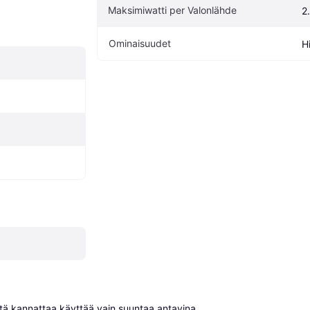
Maksimiwatti per Valonlähde
2
Ominaisuudet
H
niitä kannattaa käyttää vain suuntaa antavina.
