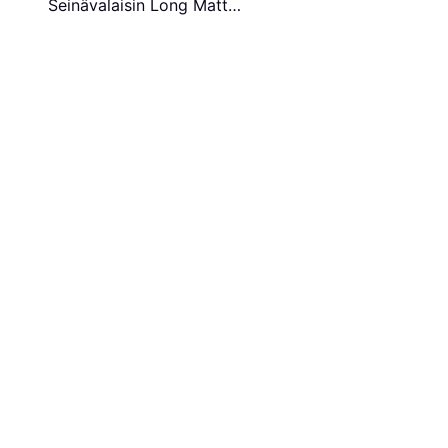
Seinävalaisin Long Matt
Black Seinävalaisin ∅
10cm