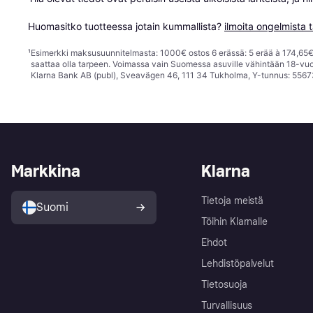
Huomasitko tuotteessa jotain kummallista? 
ilmoita ongelmista t
¹
Esimerkki maksusuunnitelmasta: 1000€ ostos 6 erässä: 5 erää à 174,65€ 
saattaa olla tarpeen. Voimassa vain Suomessa asuville vähintään 18-vuo
Klarna Bank AB (publ), Sveavägen 46, 111 34 Tukholma, Y-tunnus: 5567
Markkina
Klarna
Tietoja meistä
Suomi
Töihin Klarnalle
Ehdot
Lehdistöpalvelut
Tietosuoja
Turvallisuus