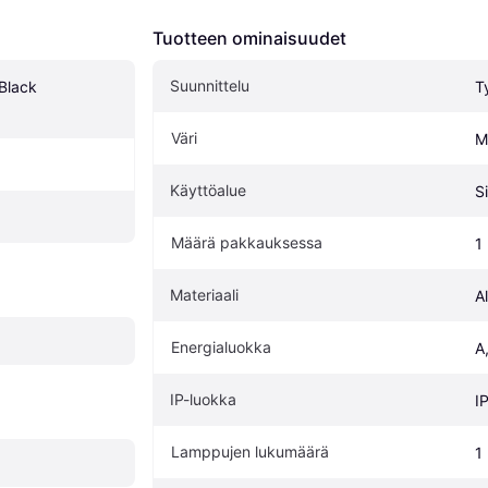
Tuotteen ominaisuudet
Suunnittelu
lack 
T
Väri
M
Käyttöalue
S
Määrä pakkauksessa
1
Materiaali
A
Energialuokka
A
IP-luokka
I
Lamppujen lukumäärä
1