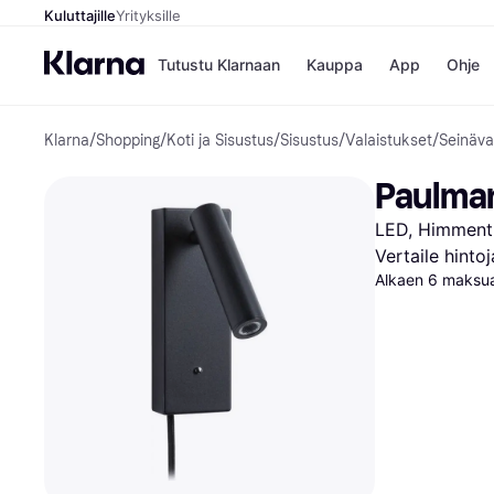
Kuluttajille
Yrityksille
Tutustu Klarnaan
Kauppa
App
Ohje
Klarna
/
Shopping
/
Koti ja Sisustus
/
Sisustus
/
Valaistukset
/
Seinäva
Kaupat
Ma
Booking.
Mak
Paulman
Gigantti
Mak
H&M
Mak
LED, Himmentim
Peten Koi
kul
Wolt
Mak
Vertaile hinto
Rah
Alkaen 6 maksua
Mob
Kauppahakem