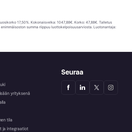
vuosikorko 17,50%. Kokonaisvelka: 1047,88€. Korko: 47,88€. Talletus
; enimmäisoston summa riippuu luottokelpoisuusarviosta. Luotonantaja:
Seuraa
uki
isään yrityksenä
alla
nen tila
ja integraatiot