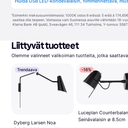
¹
Esimerkki maksusuunnitelmasta: 1000€ ostos 6 erässä: 5 erää à 174,65€ 
saattaa olla tarpeen. Voimassa vain Suomessa asuville vähintään 18-vuo
Klarna Bank AB (publ), Sveavägen 46, 111 34 Tukholma, Y-tunnus: 5567
Liittyvät tuotteet
Olemme valinneet valikoiman tuotteita, jotka saattavat
Trendaava
-16%
Luceplan Counterbala
Seinävalaisin ∅ 8.5cm
Dyberg Larsen Noa