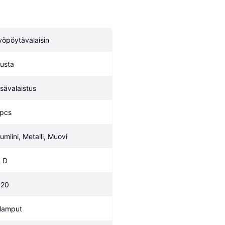
yöpöytävalaisin
usta
isävalaistus
 pcs
lumiini, Metalli, Muovi
, D
P20
 lamput