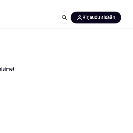
Kirjaudu sisään
totarvikkeet
rna?
aisimet
 kategoriat