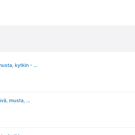
Hulda USB LED-kohdevalaisin, himmennettävä, musta, kytkin - Paulmann - Makuuhuone - Moderni - Metalli - Yksilamppuinen
Paulmann Hulda USB LED-seinäspotti, himmennettävä, musta, kytkin