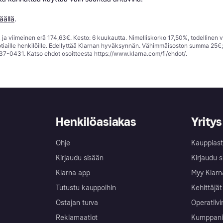
äällä
.
ja viimeinen erä 174,63€. Kesto: 6 kuukautta. Nimelliskorko 17,50%, todellinen 
tiaille henkilöille. Edellyttää Klarnan hyväksynnän. Vähimmäisoston summa 25€
37-0431. Katso ehdot osoitteesta
https://www.klarna.com/fi/ehdot/
.
Henkilöasiakas
Yritys
Ohje
Kauppiast
Kirjaudu sisään
Kirjaudu s
Klarna app
Myy Klarn
Tutustu kauppoihin
Kehittäjät
Ostajan turva
Operatiivi
Reklamaatiot
Kumppanit 