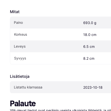
Mitat
Paino
693.0 g
Korkeus
18.0 cm
Leveys
6.5 cm
Syvyys
8.2 cm
Lisätietoja
Listattu klarnassa
2023-10-18
Palaute
Yllä olevat tiedot ovat peräisin useista ulkoisista lähteistä, ja 