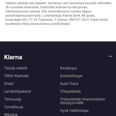
Talletus saattaa olla tarpeen. Voimassa vain Suomessa asuville vähintään
18-vuotiaille henkilöille. Edellyttää Klarnan hyväksynnän.
Vähimmäisoston summa 25€; enimmäisoston summa riippuu
luottokelpoisuusarviosta. Luotonantaja: Klarna Bank AB (publ),
Sveavägen 46, 111 34 Tukholma, Y-tunnus: 556737-0431. Katso ehdot
osoitteesta
https://www.klarna.com/fi/ehdot/
.
Klarna
Tietoja meistä
Kestävyys
Töihin Klarnalle
Esteettömyys
Ehdot
Auto-Track
Lehdistöpalvelut
Yhteystiedot
Tietosuoja
Yhteystiedot viranomaisten
tietopyynnöille
Turvallisuus
Hyvä hallintotapa
Wikipink