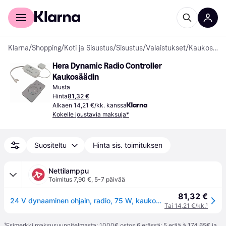
Kuluttajille
Yrityksille
Klarna
/
Shopping
/
Koti ja Sisustus
/
Sisustus
/
Valaistukset
/
Kaukosäätimet Valaistukseen
Hera Dynamic Radio Controller 
Kaukosäädin
Musta
Hinta
81,32 €
Alkaen 14,21 €/kk. kanssa
Kokeile joustavia maksuja*
Suositeltu
Hinta sis. toimituksen
Nettilamppu
Toimitus 7,90 €
,
5-7 päivää
81,32 €
24 V dynaaminen ohjain, radio, 75 W, kaukosäädin, 16-kertainen
Tai 14,21 €/kk.
¹
¹
Esimerkki maksusuunnitelmasta: 1000€ ostos 6 erässä: 5 erää à 174,65€ ja