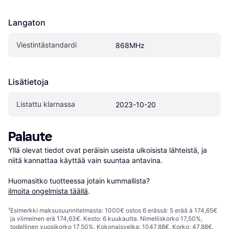
Langaton
Viestintästandardi
868MHz
Lisätietoja
Listattu klarnassa
2023-10-20
Palaute
Yllä olevat tiedot ovat peräisin useista ulkoisista lähteistä, ja 
niitä kannattaa käyttää vain suuntaa antavina.

Huomasitko tuotteessa jotain kummallista? 
ilmoita ongelmista täällä
.
¹
Esimerkki maksusuunnitelmasta: 1000€ ostos 6 erässä: 5 erää à 174,65€
ja viimeinen erä 174,63€. Kesto: 6 kuukautta. Nimelliskorko 17,50%,
todellinen vuosikorko 17,50%. Kokonaisvelka: 1047,88€. Korko: 47,88€.