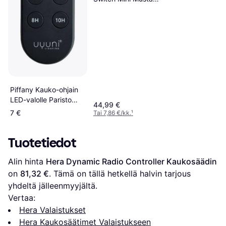
Kaukosäädin
Piffany Kauko-ohjain
LED-valolle Paristo
44,99 €
Oval Musta
7 €
Tai 7,86 €/kk.
¹
Kaukosäädin
Tuotetiedot
Alin hinta 
Hera Dynamic Radio Controller Kaukosäädin
on 
81,32 €
. Tämä on tällä hetkellä halvin tarjous 
yhdeltä jälleenmyyjältä.
Vertaa:
Hera Valaistukset
Hera Kaukosäätimet Valaistukseen