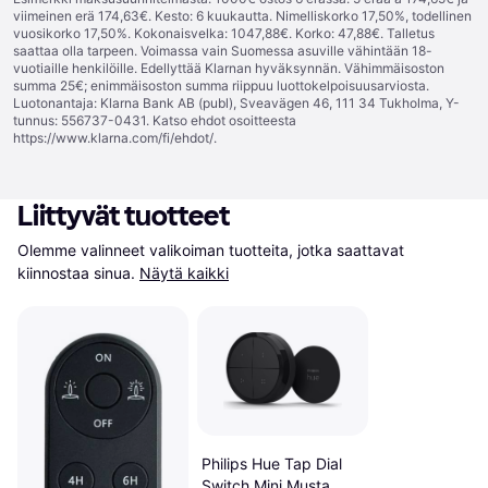
viimeinen erä 174,63€. Kesto: 6 kuukautta. Nimelliskorko 17,50%, todellinen
vuosikorko 17,50%. Kokonaisvelka: 1047,88€. Korko: 47,88€. Talletus
saattaa olla tarpeen. Voimassa vain Suomessa asuville vähintään 18-
vuotiaille henkilöille. Edellyttää Klarnan hyväksynnän. Vähimmäisoston
summa 25€; enimmäisoston summa riippuu luottokelpoisuusarviosta.
Luotonantaja: Klarna Bank AB (publ), Sveavägen 46, 111 34 Tukholma, Y-
tunnus: 556737-0431. Katso ehdot osoitteesta
https://www.klarna.com/fi/ehdot/
.
Liittyvät tuotteet
Olemme valinneet valikoiman tuotteita, jotka saattavat 
kiinnostaa sinua.
Näytä kaikki
Philips Hue Tap Dial
Switch Mini Musta