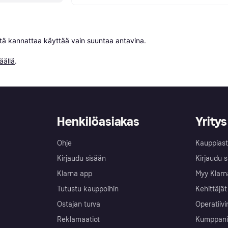
niitä kannattaa käyttää vain suuntaa antavina.

äällä
.
Henkilöasiakas
Yritys
Ohje
Kauppiast
Kirjaudu sisään
Kirjaudu s
Klarna app
Myy Klarn
Tutustu kauppoihin
Kehittäjät
Ostajan turva
Operatiivi
Reklamaatiot
Kumppanit 