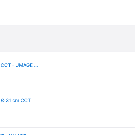
Asteria Plus Mini LED-riippuvalaisin musta 31 cm CCT - UMAGE - Olohuone - Design - Metalli - Yksilamppuinen
, Ø 31 cm CCT