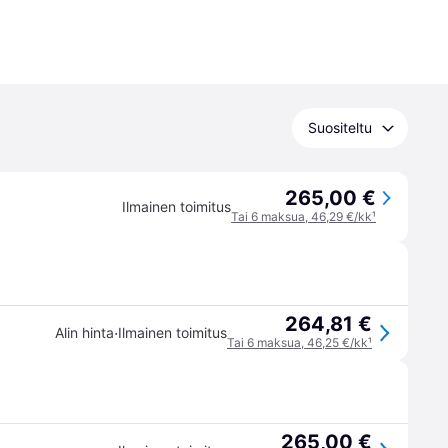
Suositeltu
265,00 €
Ilmainen toimitus
Tai 6 maksua, 46,29 €/kk
¹
264,81 €
·
Alin hinta
Ilmainen toimitus
Tai 6 maksua, 46,25 €/kk
¹
265,00 €