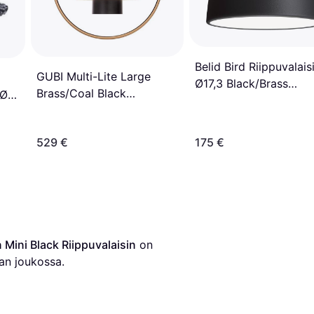
Belid Bird Riippuvalais
GUBI Multi-Lite Large
Ø17,3 Black/Brass
Brass/Coal Black
 Ø
Riippuvalaisin
Riippuvalaisin ∅ 36cm
529 €
175 €
 Mini Black Riippuvalaisin
 on 
an joukossa.