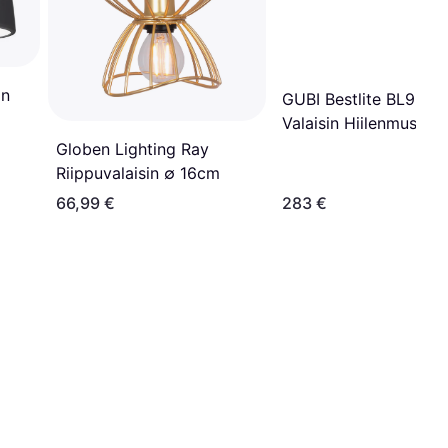
in
GUBI Bestlite BL9M
Valaisin Hiilenmusta
Messinki Pendant Ø2
Globen Lighting Ray
Riippuvalaisin ∅ 21cm
Riippuvalaisin ∅ 16cm
66,99 €
283 €