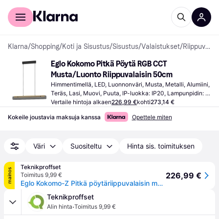
Kuluttajille
Yrityksille
Klarna
/
Shopping
/
Koti ja Sisustus
/
Sisustus
/
Valaistukset
/
Riippuvalaisimet
Eglo Kokomo Pitkä Pöytä RGB CCT 
Musta/Luonto Riippuvalaisin 50cm
Himmentimellä, LED, Luonnonväri, Musta, Metalli, Alumiini, 
Teräs, Lasi, Muovi, Puuta, IP-luokka: IP20, Lampunpidin: 
E27
Vertaile hintoja alkaen
226,99 €
kohti
273,14 €
Kokeile joustavia maksuja kanssa
Opettele miten
Väri
Suositeltu
Hinta sis. toimituksen
Teknikproffset
mainos
226,99 €
Toimitus 9,99 €
Eglo Kokomo-Z Pitkä pöytäriippuvalaisin musta L99 - RGB + TW - Zigbee, Bluetooth
Teknikproffset
·
Alin hinta
Toimitus 9,99 €