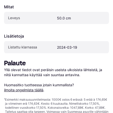
Mitat
Leveys
50.0 cm
Lisätietoja
Listattu klarnassa
2024-03-19
Palaute
Yllä olevat tiedot ovat peräisin useista ulkoisista lähteistä, ja 
niitä kannattaa käyttää vain suuntaa antavina.

Huomasitko tuotteessa jotain kummallista? 
ilmoita ongelmista täällä
.
¹
Esimerkki maksusuunnitelmasta: 1000€ ostos 6 erässä: 5 erää à 174,65€
ja viimeinen erä 174,63€. Kesto: 6 kuukautta. Nimelliskorko 17,50%,
todellinen vuosikorko 17,50%. Kokonaisvelka: 1047,88€. Korko: 47,88€.
Talletus saattaa olla tarpeen. Voimassa vain Suomessa asuville vähintään