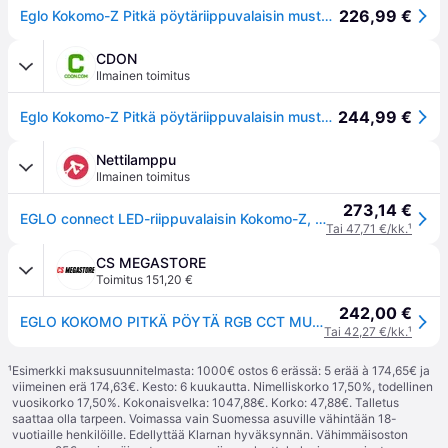
226,99 €
Eglo Kokomo-Z Pitkä pöytäriippuvalaisin musta L99 - RGB + TW - Zigbee, Bluetooth
CDON
Ilmainen toimitus
244,99 €
Eglo Kokomo-Z Pitkä pöytäriippuvalaisin musta L99 - RGB + TW - Zigbee, Bluetooth
Nettilamppu
Ilmainen toimitus
273,14 €
EGLO connect LED-riippuvalaisin Kokomo-Z, musta, puu, teräs - musta, vaalea puu
Tai 47,71 €/kk.
¹
CS MEGASTORE
Toimitus 151,20 €
242,00 €
EGLO KOKOMO PITKÄ PÖYTÄ RGB CCT MUSTA/LUONTO
Tai 42,27 €/kk.
¹
¹
Esimerkki maksusuunnitelmasta: 1000€ ostos 6 erässä: 5 erää à 174,65€ ja
viimeinen erä 174,63€. Kesto: 6 kuukautta. Nimelliskorko 17,50%, todellinen
vuosikorko 17,50%. Kokonaisvelka: 1047,88€. Korko: 47,88€. Talletus
saattaa olla tarpeen. Voimassa vain Suomessa asuville vähintään 18-
vuotiaille henkilöille. Edellyttää Klarnan hyväksynnän. Vähimmäisoston