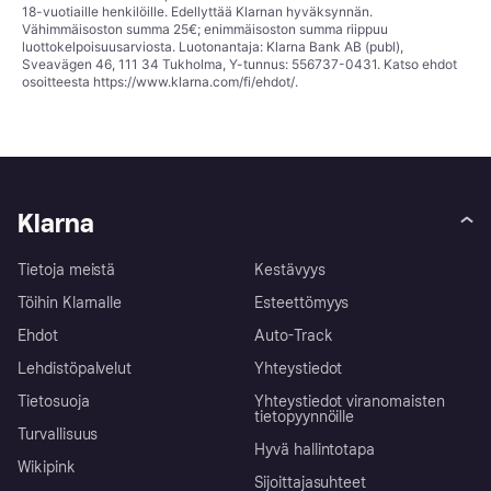
18-vuotiaille henkilöille. Edellyttää Klarnan hyväksynnän.
Vähimmäisoston summa 25€; enimmäisoston summa riippuu
luottokelpoisuusarviosta. Luotonantaja: Klarna Bank AB (publ),
Sveavägen 46, 111 34 Tukholma, Y-tunnus: 556737-0431. Katso ehdot
osoitteesta
https://www.klarna.com/fi/ehdot/
.
Klarna
Tietoja meistä
Kestävyys
Töihin Klarnalle
Esteettömyys
Ehdot
Auto-Track
Lehdistöpalvelut
Yhteystiedot
Tietosuoja
Yhteystiedot viranomaisten
tietopyynnöille
Turvallisuus
Hyvä hallintotapa
Wikipink
Sijoittajasuhteet