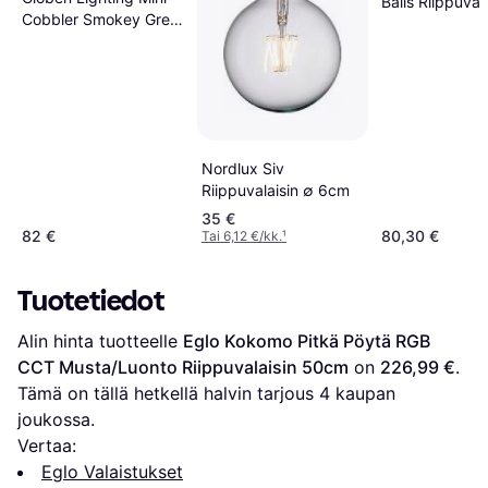
Balls Riippuval
Cobbler Smokey Grey
25cm
Ø 25 cm
Savunvärinen
Riippuvalaisin ∅ 25cm
Nordlux Siv
Riippuvalaisin ∅ 6cm
35 €
82 €
80,30 €
Tai 6,12 €/kk.
¹
Tuotetiedot
Alin hinta tuotteelle 
Eglo Kokomo Pitkä Pöytä RGB 
CCT Musta/Luonto Riippuvalaisin 50cm
 on 
226,99 €
. 
Tämä on tällä hetkellä halvin tarjous 
4
 kaupan 
joukossa.
Vertaa:
Eglo Valaistukset