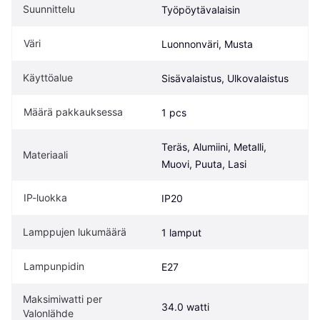
Suunnittelu
Työpöytävalaisin
Väri
Luonnonväri, Musta
Käyttöalue
Sisävalaistus, Ulkovalaistus
Määrä pakkauksessa
1 pcs
Teräs, Alumiini, Metalli, 
Materiaali
Muovi, Puuta, Lasi
IP-luokka
IP20
Lamppujen lukumäärä
1 lamput
Lampunpidin
E27
Maksimiwatti per 
34.0 watti
Valonlähde