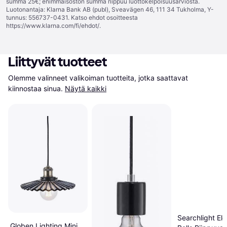
summa 25€; enimmäisoston summa riippuu luottokelpoisuusarviosta.
Luotonantaja: Klarna Bank AB (publ), Sveavägen 46, 111 34 Tukholma, Y-
tunnus: 556737-0431. Katso ehdot osoitteesta
https://www.klarna.com/fi/ehdot/
.
Liittyvät tuotteet
Olemme valinneet valikoiman tuotteita, jotka saattavat 
kiinnostaa sinua.
Näytä kaikki
Searchlight Ele
Globen Lighting Mini