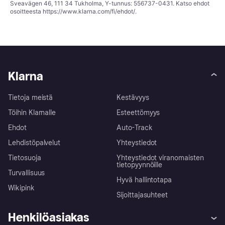
Sveavägen 46, 111 34 Tukholma, Y-tunnus: 556737-0431. Katso ehdot
osoitteesta
https://www.klarna.com/fi/ehdot/
.
Klarna
Tietoja meistä
Kestävyys
Töihin Klarnalle
Esteettömyys
Ehdot
Auto-Track
Lehdistöpalvelut
Yhteystiedot
Tietosuoja
Yhteystiedot viranomaisten
tietopyynnöille
Turvallisuus
Hyvä hallintotapa
Wikipink
Sijoittajasuhteet
Henkilöasiakas