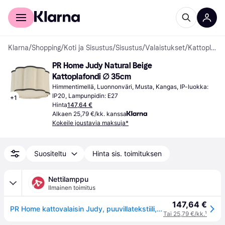
Kuluttajille
Yrityksille
Klarna
/
Shopping
/
Koti ja Sisustus
/
Sisustus
/
Valaistukset
/
Kattoplafondit
PR Home Judy Natural Beige 
Kattoplafondi ∅ 35cm
Himmentimellä, Luonnonväri, Musta, Kangas, IP-luokka: 
IP20, Lampunpidin: E27
+
1
Hinta
147,64 €
Alkaen 25,79 €/kk. kanssa
Kokeile joustavia maksuja*
Suositeltu
Hinta sis. toimituksen
Nettilamppu
Ilmainen toimitus
147,64 €
PR Home kattovalaisin Judy, puuvillatekstiili, luonnon beige Ø 35 cm - luonnollinen beige
Tai 25,79 €/kk.
¹