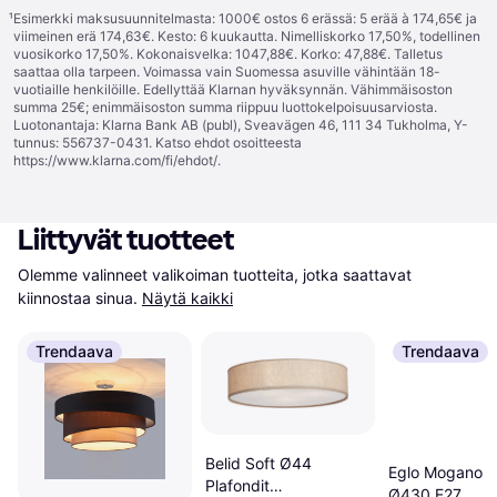
¹
Esimerkki maksusuunnitelmasta: 1000€ ostos 6 erässä: 5 erää à 174,65€ ja
viimeinen erä 174,63€. Kesto: 6 kuukautta. Nimelliskorko 17,50%, todellinen
vuosikorko 17,50%. Kokonaisvelka: 1047,88€. Korko: 47,88€. Talletus
saattaa olla tarpeen. Voimassa vain Suomessa asuville vähintään 18-
vuotiaille henkilöille. Edellyttää Klarnan hyväksynnän. Vähimmäisoston
summa 25€; enimmäisoston summa riippuu luottokelpoisuusarviosta.
Luotonantaja: Klarna Bank AB (publ), Sveavägen 46, 111 34 Tukholma, Y-
tunnus: 556737-0431. Katso ehdot osoitteesta
https://www.klarna.com/fi/ehdot/
.
Liittyvät tuotteet
Olemme valinneet valikoiman tuotteita, jotka saattavat 
kiinnostaa sinua.
Näytä kaikki
Trendaava
Trendaava
Belid Soft Ø44
Eglo Mogano 3
Plafondit
Ø430 E27