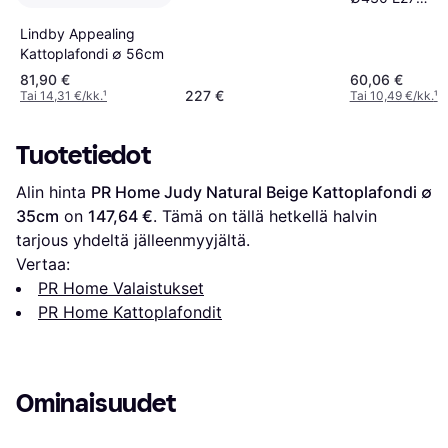
Kattoplafondi ∅
Hiekanvärinen
44.4cm
Lindby Appealing
Kattoplafondi
Kattoplafondi ∅ 56cm
81,90 €
60,06 €
227 €
Tai 14,31 €/kk.
¹
Tai 10,49 €/kk.
¹
Tuotetiedot
Alin hinta 
PR Home Judy Natural Beige Kattoplafondi ∅ 
35cm
 on 
147,64 €
. Tämä on tällä hetkellä halvin 
tarjous yhdeltä jälleenmyyjältä.
Vertaa:
PR Home Valaistukset
PR Home Kattoplafondit
Ominaisuudet