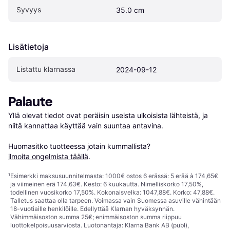
Syvyys
35.0 cm
Lisätietoja
Listattu klarnassa
2024-09-12
Palaute
Yllä olevat tiedot ovat peräisin useista ulkoisista lähteistä, ja 
niitä kannattaa käyttää vain suuntaa antavina.

Huomasitko tuotteessa jotain kummallista? 
ilmoita ongelmista täällä
.
¹
Esimerkki maksusuunnitelmasta: 1000€ ostos 6 erässä: 5 erää à 174,65€
ja viimeinen erä 174,63€. Kesto: 6 kuukautta. Nimelliskorko 17,50%,
todellinen vuosikorko 17,50%. Kokonaisvelka: 1047,88€. Korko: 47,88€.
Talletus saattaa olla tarpeen. Voimassa vain Suomessa asuville vähintään
18-vuotiaille henkilöille. Edellyttää Klarnan hyväksynnän.
Vähimmäisoston summa 25€; enimmäisoston summa riippuu
luottokelpoisuusarviosta. Luotonantaja: Klarna Bank AB (publ),