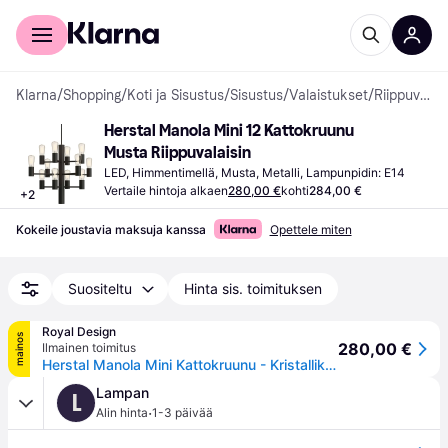
Kuluttajille
Yrityksille
Klarna
/
Shopping
/
Koti ja Sisustus
/
Sisustus
/
Valaistukset
/
Riippuvalaisimet
Herstal Manola Mini 12 Kattokruunu 
Musta Riippuvalaisin
LED, Himmentimellä, Musta, Metalli, Lampunpidin: E14
Vertaile hintoja alkaen
280,00 €
kohti
284,00 €
+
2
Kokeile joustavia maksuja kanssa
Opettele miten
Suositeltu
Hinta sis. toimituksen
Royal Design
mainos
280,00 €
Ilmainen toimitus
Herstal Manola Mini Kattokruunu - Kristallikruunut & Kattokruunut Musta - HB16659710353
Lampan
L
·
Alin hinta
1-3 päivää