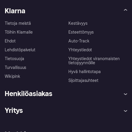
Klarna
Tietoja meistä
Kestävyys
Töihin Klarnalle
Esteettömyys
Ehdot
Auto-Track
Lehdistöpalvelut
Yhteystiedot
Tietosuoja
Yhteystiedot viranomaisten
tietopyynnöille
Turvallisuus
Hyvä hallintotapa
Wikipink
Sijoittajasuhteet
Henkilöasiakas
Ohje
Reklamaatiot
Yritys
Kirjaudu sisään
Shoppaile turvallisesti Klarnalla
Kauppiastuki
Kehittäjät
Klarna app
Yksityisyysasetukset
Kirjaudu sisään yrityksenä
Operatiivinen tila