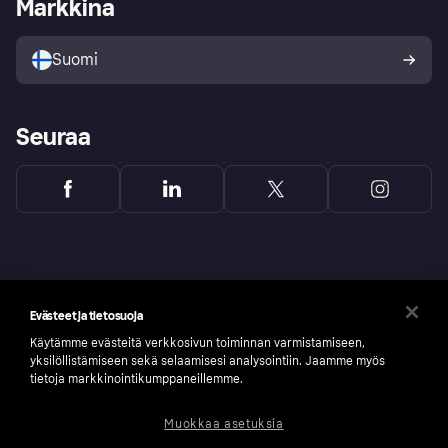
Markkina
Tutustu kauppoihin
Peruutusoikeutesi
Myy Klarnalla
Kumppanit ja integraatiot
Ostajan turva
Suomi
Seuraa
Evästeet ja tietosuoja
Käytämme evästeitä verkkosivun toiminnan varmistamiseen,
yksilöllistämiseen sekä selaamisesi analysointiin. Jaamme myös
tietoja markkinointikumppaneillemme.
Muokkaa asetuksia
Copyright © 2005-2026 Klarna Bank AB (publ). Headquarters: Stockholm, Sweden. All