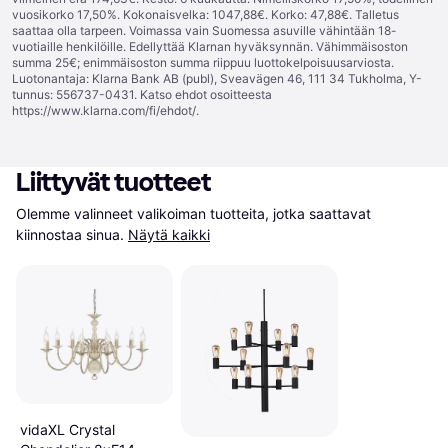
vuosikorko 17,50%. Kokonaisvelka: 1047,88€. Korko: 47,88€. Talletus
saattaa olla tarpeen. Voimassa vain Suomessa asuville vähintään 18-
vuotiaille henkilöille. Edellyttää Klarnan hyväksynnän. Vähimmäisoston
summa 25€; enimmäisoston summa riippuu luottokelpoisuusarviosta.
Luotonantaja: Klarna Bank AB (publ), Sveavägen 46, 111 34 Tukholma, Y-
tunnus: 556737-0431. Katso ehdot osoitteesta
https://www.klarna.com/fi/ehdot/
.
Liittyvät tuotteet
Olemme valinneet valikoiman tuotteita, jotka saattavat 
kiinnostaa sinua.
Näytä kaikki
vidaXL Crystal