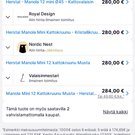
280,00 €
Herstal - Manola 12 mini Ø45 - Kattovalaisin
Royal Design
·
Alin hinta
Ilmainen toimitus
280,00 €
Herstal Manola Mini Kattokruunu - Kristallikruunut & Kattokruunut Musta - HB16659710353
Nordic Nest
·
Alin hinta
Jälkitilaus
280,00 €
Herstal Manola Mini 12 kattokruunu Musta
Valaisinmestari
Ilmainen toimitus
284,00 €
Manola Mini 12 Kattokruunu Musta - Herstal - Ruokailutila - Metalli
Tai 49,60 €/kk.
¹
Tämä tuote on myös saatavilla 
2
Näytä kaikki
vahvistamattomalla 
kaupat
.
¹
Esimerkki maksusuunnitelmasta: 1000€ ostos 6 erässä: 5 erää à 174,65€ ja
viimeinen erä 174,63€. Kesto: 6 kuukautta. Nimelliskorko 17,50%, todellinen