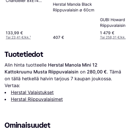
Chandelier 8xE14
Herstal Manola Black
Riippuvalaisin ∅ 80cm
Riippuvalaisin ∅ 60cm
GUBI Howard
Riippuvalaisin
133.6cm
133,99 €
1 479 €
407 €
Tai 23,41 €/kk.
¹
Tai 258,31 €/kk.
¹
Tuotetiedot
Alin hinta tuotteelle 
Herstal Manola Mini 12 
Kattokruunu Musta Riippuvalaisin
 on 
280,00 €
. Tämä 
on tällä hetkellä halvin tarjous 
7
 kaupan joukossa.
Vertaa:
Herstal Valaistukset
Herstal Riippuvalaisimet
Ominaisuudet