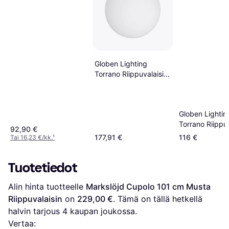
Globen Lighting
Torrano Riippuvalaisin
30cm
Globen Lightin
Torrano Riippuv
92,90 €
15cm
177,91 €
116 €
Tai 16,23 €/kk.
¹
Tuotetiedot
Alin hinta tuotteelle 
Markslöjd Cupolo 101 cm Musta 
Riippuvalaisin
 on 
229,00 €
. Tämä on tällä hetkellä 
halvin tarjous 
4
 kaupan joukossa.
Vertaa: