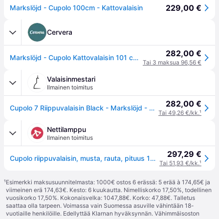
229,00 €
Markslöjd - Cupolo 100cm - Kattovalaisin
Cervera
282,00 €
Markslöjd - Cupolo Kattovalaisin 101 cm Musta
Tai 3 maksua 96,56 €
Valaisinmestari
Ilmainen toimitus
282,00 €
Cupolo 7 Riippuvalaisin Black - Markslöjd - Olohuone - Moderni - Metalli - Monilamppuinen
Tai 49,26 €/kk.
¹
Nettilamppu
Ilmainen toimitus
297,29 €
Cupolo riippuvalaisin, musta, rauta, pituus 101 cm, 7 valoa
Tai 51,93 €/kk.
¹
¹
Esimerkki maksusuunnitelmasta: 1000€ ostos 6 erässä: 5 erää à 174,65€ ja
viimeinen erä 174,63€. Kesto: 6 kuukautta. Nimelliskorko 17,50%, todellinen
vuosikorko 17,50%. Kokonaisvelka: 1047,88€. Korko: 47,88€. Talletus
saattaa olla tarpeen. Voimassa vain Suomessa asuville vähintään 18-
vuotiaille henkilöille. Edellyttää Klarnan hyväksynnän. Vähimmäisoston