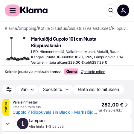
Kuluttajille
Yrityksille
Klarna
/
Shopping
/
Koti ja Sisustus
/
Sisustus
/
Valaistukset
/
Riippuvalaisimet
Markslöjd Cupolo 101 cm Musta 
Riippuvalaisin
LED, Himmentimellä, Valkoinen, Musta, Metalli, Rauta, 
Kangas, Puuta, IP-luokka: IP20, IP65, Lampunpidin: E14
Vertaile hintoja alkaen
229,00 €
kohti
297,29 €
Kokeile joustavia maksuja kanssa
Opettele miten
Väri
Suositeltu
Hinta sis. toimituksen
Valaisinmestari
282,00 €
mainos
Ilmainen toimitus
Tai 49,26 €/kk.
¹
Cupolo 7 Riippuvalaisin Black - Markslöjd - Olohuone - Moderni - Metalli - Monilamppuinen
Lampan
L
·
Alin hinta
1-3 päivää