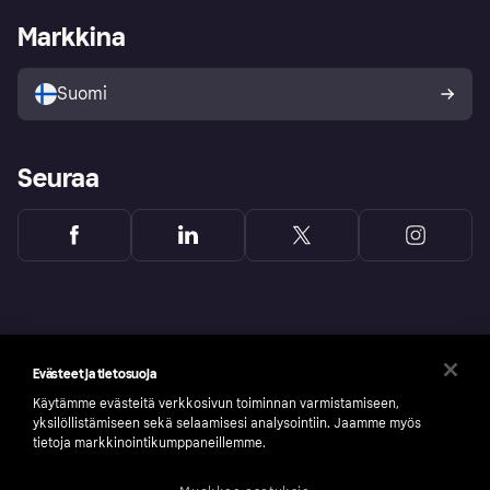
Kirjaudu sisään yrityksenä
Operatiivinen tila
Markkina
Tutustu kauppoihin
Peruutusoikeutesi
Myy Klarnalla
Kumppanit ja integraatiot
Ostajan turva
Suomi
Seuraa
Evästeet ja tietosuoja
Käytämme evästeitä verkkosivun toiminnan varmistamiseen,
yksilöllistämiseen sekä selaamisesi analysointiin. Jaamme myös
tietoja markkinointikumppaneillemme.