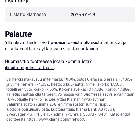
Lisätietoja
Listattu klarnassa
2025-01-26
Palaute
Yllä olevat tiedot ovat peräisin useista ulkoisista lähteistä, ja 
niitä kannattaa käyttää vain suuntaa antavina.

Huomasitko tuotteessa jotain kummallista? 
ilmoita ongelmista täällä
.
¹
Esimerkki maksusuunnitelmasta: 1000€ ostos 6 erässä: 5 erää à 174,65€
ja viimeinen erä 174,63€. Kesto: 6 kuukautta. Nimelliskorko 17,50%,
todellinen vuosikorko 17,50%. Kokonaisvelka: 1047,88€. Korko: 47,88€.
Talletus saattaa olla tarpeen. Voimassa vain Suomessa asuville vähintään
18-vuotiaille henkilöille. Edellyttää Klarnan hyväksynnän.
Vähimmäisoston summa 25€; enimmäisoston summa riippuu
luottokelpoisuusarviosta. Luotonantaja: Klarna Bank AB (publ),
Sveavägen 46, 111 34 Tukholma, Y-tunnus: 556737-0431. Katso ehdot
osoitteesta
https://www.klarna.com/fi/ehdot/
.