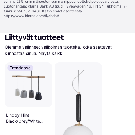
summa 25€; enimmäisoston summa riippuu luottokelpoisuusarviosta.
Luotonantaja: Klarna Bank AB (publ), Sveavägen 46, 111 34 Tukholma, Y-
tunnus: 556737-0431. Katso ehdot osoitteesta
https://www.klarna.com/fi/ehdot/
.
Liittyvät tuotteet
Olemme valinneet valikoiman tuotteita, jotka saattavat 
kiinnostaa sinua.
Näytä kaikki
Trendaava
Lindby Hinai
Black/Grey/White
Riippuvalaisin 116cm