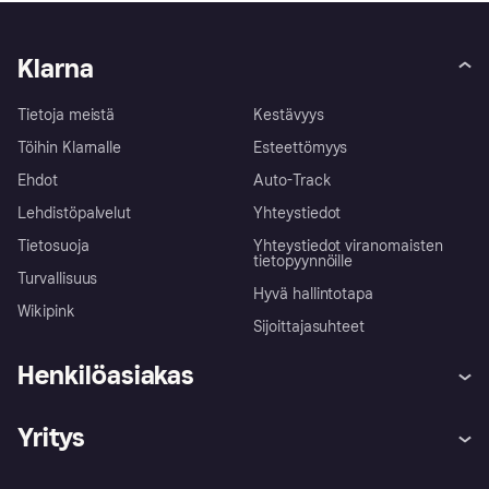
Klarna
Tietoja meistä
Kestävyys
Töihin Klarnalle
Esteettömyys
Ehdot
Auto-Track
Lehdistöpalvelut
Yhteystiedot
Tietosuoja
Yhteystiedot viranomaisten
tietopyynnöille
Turvallisuus
Hyvä hallintotapa
Wikipink
Sijoittajasuhteet
Henkilöasiakas
Ohje
Reklamaatiot
Yritys
Kirjaudu sisään
Shoppaile turvallisesti Klarnalla
Kauppiastuki
Kehittäjät
Klarna app
Yksityisyysasetukset