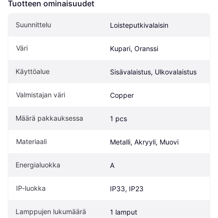
Tuotteen ominaisuudet
Suunnittelu
Loisteputkivalaisin
Väri
Kupari, Oranssi
Käyttöalue
Sisävalaistus, Ulkovalaistus
Valmistajan väri
Copper 
Määrä pakkauksessa
1 pcs
Materiaali
Metalli, Akryyli, Muovi
Energialuokka
A
IP-luokka
IP33, IP23
Lamppujen lukumäärä
1 lamput