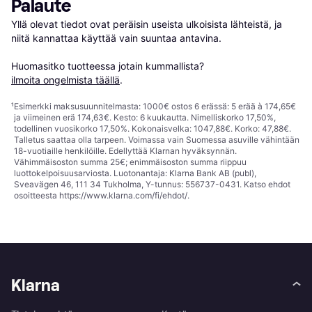
Palaute
Yllä olevat tiedot ovat peräisin useista ulkoisista lähteistä, ja 
niitä kannattaa käyttää vain suuntaa antavina.

Huomasitko tuotteessa jotain kummallista? 
ilmoita ongelmista täällä
.
¹
Esimerkki maksusuunnitelmasta: 1000€ ostos 6 erässä: 5 erää à 174,65€
ja viimeinen erä 174,63€. Kesto: 6 kuukautta. Nimelliskorko 17,50%,
todellinen vuosikorko 17,50%. Kokonaisvelka: 1047,88€. Korko: 47,88€.
Talletus saattaa olla tarpeen. Voimassa vain Suomessa asuville vähintään
18-vuotiaille henkilöille. Edellyttää Klarnan hyväksynnän.
Vähimmäisoston summa 25€; enimmäisoston summa riippuu
luottokelpoisuusarviosta. Luotonantaja: Klarna Bank AB (publ),
Sveavägen 46, 111 34 Tukholma, Y-tunnus: 556737-0431. Katso ehdot
osoitteesta
https://www.klarna.com/fi/ehdot/
.
Klarna