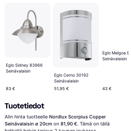
Eglo Melgoa 9
Seinävalaisin
Eglo Sidney 83966
Seinävalaisin
Eglo Cerno 30192
Seinävalaisin
83 €
51,95 €
43 €
Tuotetiedot
Alin hinta tuotteelle 
Nordlux Scorpius Copper 
Seinävalaisin ∅ 20cm
 on 
81,90 €
. Tämä on tällä 
hetkellä halvin tarjous 
2
 kaupan joukossa.