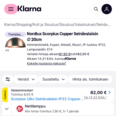
Kuluttajille
Yrityksille
Klarna
/
Shopping
/
Koti ja Sisustus
/
Sisustus
/
Valaistukset
/
Seinävalaisimet
Nordlux Scorpius Copper Seinävalaisin 
Trendaava
∅ 20cm
Himmentimellä, Kupari, Metalli, Muovi, IP-luokka: IP23, 
Lampunpidin: E14
+
1
Vertaile hintoja alkaen
81,90 €
kohti
82,00 €
Alkaen 14,31 €/kk. kanssa
Kokeile joustavia maksuja*
Versiot
Suositeltu
Hinta sis. toimituksen
Valaisinmestari
82,00 €
mainos
Toimitus 8,00 €
Tai 14,33 €/kk.
¹
Scorpius Ulko Seinävalaisin IP33 Copper - Nordlux BERGEN - Moderni - Metalli - Yksilamppuinen
Nettilamppu
·
Alin hinta
Toimitus 7,90 €
,
5-7 päivää