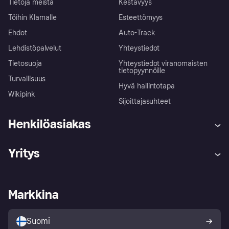
Tietoja meistä
Kestävyys
Töihin Klarnalle
Esteettömyys
Ehdot
Auto-Track
Lehdistöpalvelut
Yhteystiedot
Tietosuoja
Yhteystiedot viranomaisten
tietopyynnöille
Turvallisuus
Hyvä hallintotapa
Wikipink
Sijoittajasuhteet
Henkilöasiakas
Ohje
Reklamaatiot
Yritys
Kirjaudu sisään
Shoppaile turvallisesti Klarnalla
Kauppiastuki
Kehittäjät
Klarna app
Yksityisyysasetukset
Kirjaudu sisään yrityksenä
Operatiivinen tila
Markkina
Tutustu kauppoihin
Peruutusoikeutesi
Myy Klarnalla
Kumppanit ja integraatiot
Ostajan turva
Suomi