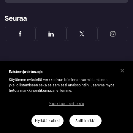
Seuraa
Evästeet ja tietosuoja
Käytämme evästeitä verkkosivun toiminnan varmistamiseen,
yksilöllistämiseen sekä selaamisesi analysointiin. Jaamme myös
tietoja markkinointikumppaneillemme.
Muokkaa asetuksia
Copyright © 2005-2026 Klarna Bank AB (publ). Headquarters: Stockholm, Sweden. All
rights reserved. Klarna Bank AB (publ). Sveavägen 46, 111 34 Stockholm. Organization
number: 556737-0431
Hylkää kaikki
Salli kaikki
Klarnan evästeseloste
Klarna.com