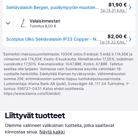
81,90 €
Seinävalaisin Bergen, puoliympyrän muotoinen, kupari
Tai 14,31 €/kk.
¹
Valaisinmestari
Toimitus 8,00 €
82,00 €
Scorpius Ulko Seinävalaisin IP33 Copper - Nordlux BERGEN - Moderni - Metalli - Yksilamppuinen
Tai 14,33 €/kk.
¹
¹
Esimerkki maksusuunnitelmasta: 1000€ ostos 6 erässä: 5 erää à 174,65€ ja
viimeinen erä 174,63€. Kesto: 6 kuukautta. Nimelliskorko 17,50%, todellinen
vuosikorko 17,50%. Kokonaisvelka: 1047,88€. Korko: 47,88€. Talletus
saattaa olla tarpeen. Voimassa vain Suomessa asuville vähintään 18-
vuotiaille henkilöille. Edellyttää Klarnan hyväksynnän. Vähimmäisoston
summa 25€; enimmäisoston summa riippuu luottokelpoisuusarviosta.
Luotonantaja: Klarna Bank AB (publ), Sveavägen 46, 111 34 Tukholma, Y-
tunnus: 556737-0431. Katso ehdot osoitteesta
https://www.klarna.com/fi/ehdot/
.
Liittyvät tuotteet
Olemme valinneet valikoiman tuotteita, jotka saattavat 
kiinnostaa sinua.
Näytä kaikki