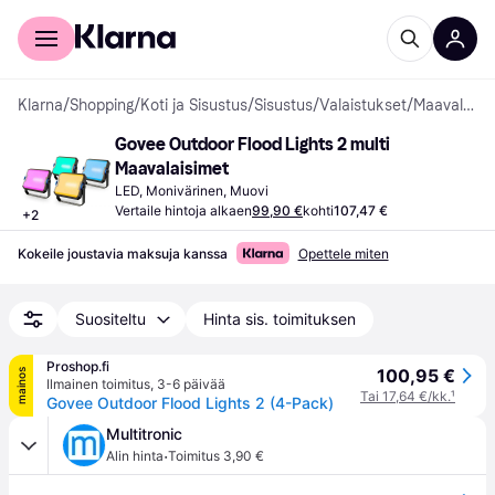
Kuluttajille
Yrityksille
Klarna
/
Shopping
/
Koti ja Sisustus
/
Sisustus
/
Valaistukset
/
Maavalaisimet
Govee Outdoor Flood Lights 2 multi 
Maavalaisimet
LED, Monivärinen, Muovi
Vertaile hintoja alkaen
99,90 €
kohti
107,47 €
+
2
Kokeile joustavia maksuja kanssa
Opettele miten
Suositeltu
Hinta sis. toimituksen
Proshop.fi
100,95 €
mainos
Ilmainen toimitus
,
3-6 päivää
Tai 17,64 €/kk.
¹
Govee Outdoor Flood Lights 2 (4-Pack)
Multitronic
·
Alin hinta
Toimitus 3,90 €