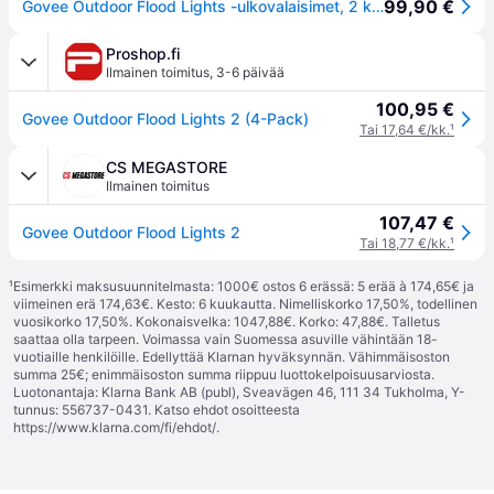
99,90 €
Govee Outdoor Flood Lights -ulkovalaisimet, 2 kpl
Proshop.fi
Ilmainen toimitus
,
3-6 päivää
100,95 €
Govee Outdoor Flood Lights 2 (4-Pack)
Tai 17,64 €/kk.
¹
CS MEGASTORE
Ilmainen toimitus
107,47 €
Govee Outdoor Flood Lights 2
Tai 18,77 €/kk.
¹
¹
Esimerkki maksusuunnitelmasta: 1000€ ostos 6 erässä: 5 erää à 174,65€ ja
viimeinen erä 174,63€. Kesto: 6 kuukautta. Nimelliskorko 17,50%, todellinen
vuosikorko 17,50%. Kokonaisvelka: 1047,88€. Korko: 47,88€. Talletus
saattaa olla tarpeen. Voimassa vain Suomessa asuville vähintään 18-
vuotiaille henkilöille. Edellyttää Klarnan hyväksynnän. Vähimmäisoston
summa 25€; enimmäisoston summa riippuu luottokelpoisuusarviosta.
Luotonantaja: Klarna Bank AB (publ), Sveavägen 46, 111 34 Tukholma, Y-
tunnus: 556737-0431. Katso ehdot osoitteesta
https://www.klarna.com/fi/ehdot/
.