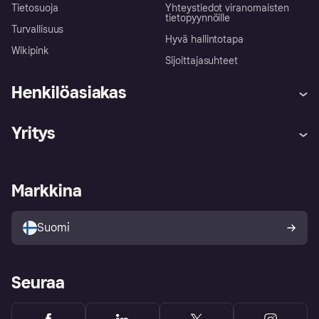
Tietosuoja
Yhteystiedot viranomaisten
tietopyynnöille
Turvallisuus
Hyvä hallintotapa
Wikipink
Sijoittajasuhteet
Henkilöasiakas
Ohje
Reklamaatiot
Yritys
Kirjaudu sisään
Shoppaile turvallisesti Klarnalla
Kauppiastuki
Kehittäjät
Klarna app
Yksityisyysasetukset
Kirjaudu sisään yrityksenä
Operatiivinen tila
Markkina
Tutustu kauppoihin
Peruutusoikeutesi
Myy Klarnalla
Kumppanit ja integraatiot
Ostajan turva
Suomi
Seuraa