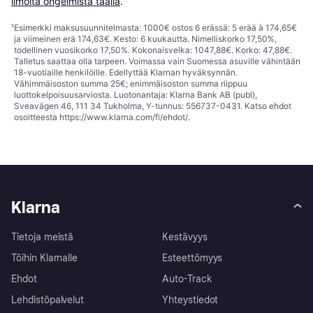
ilmoita ongelmista täällä
.
¹
Esimerkki maksusuunnitelmasta: 1000€ ostos 6 erässä: 5 erää à 174,65€
ja viimeinen erä 174,63€. Kesto: 6 kuukautta. Nimelliskorko 17,50%,
todellinen vuosikorko 17,50%. Kokonaisvelka: 1047,88€. Korko: 47,88€.
Talletus saattaa olla tarpeen. Voimassa vain Suomessa asuville vähintään
18-vuotiaille henkilöille. Edellyttää Klarnan hyväksynnän.
Vähimmäisoston summa 25€; enimmäisoston summa riippuu
luottokelpoisuusarviosta. Luotonantaja: Klarna Bank AB (publ),
Sveavägen 46, 111 34 Tukholma, Y-tunnus: 556737-0431. Katso ehdot
osoitteesta
https://www.klarna.com/fi/ehdot/
.
Klarna
Tietoja meistä
Kestävyys
Töihin Klarnalle
Esteettömyys
Ehdot
Auto-Track
Lehdistöpalvelut
Yhteystiedot