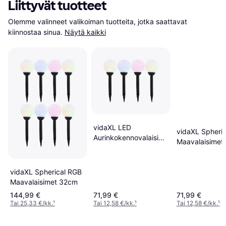
Liittyvät tuotteet
Olemme valinneet valikoiman tuotteita, jotka saattavat 
kiinnostaa sinua.
Näytä kaikki
vidaXL LED
vidaXL Spheric
Aurinkokennovalaisin
Maavalaisimet
4kpl Väriä 15 cm RGB
Maavalaisimet
vidaXL Spherical RGB
Maavalaisimet 32cm
144,99 €
71,99 €
71,99 €
Tai 25,33 €/kk.
¹
Tai 12,58 €/kk.
¹
Tai 12,58 €/kk.
¹