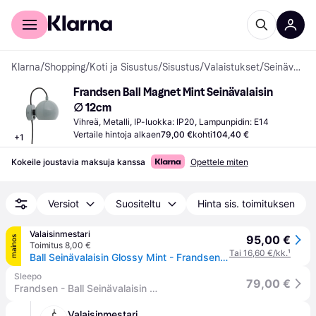
Kuluttajille
Yrityksille
Klarna
/
Shopping
/
Koti ja Sisustus
/
Sisustus
/
Valaistukset
/
Seinävalaisimet
Frandsen Ball Magnet Mint Seinävalaisin 
∅ 12cm
Vihreä, Metalli, IP-luokka: IP20, Lampunpidin: E14
Vertaile hintoja alkaen
79,00 €
kohti
104,40 €
+
1
Kokeile joustavia maksuja kanssa
Opettele miten
Versiot
Suositeltu
Hinta sis. toimituksen
Valaisinmestari
95,00 €
mainos
Toimitus 8,00 €
Tai 16,60 €/kk.
¹
Ball Seinävalaisin Glossy Mint - Frandsen Ball Magnet - Olohuone - Design - Metalli - Yksilamppuinen
Sleepo
79,00 €
Frandsen - Ball Seinävalaisin Glossy Mint Ø12 Sininen - Metal - Kattovalaisimet
Valaisinmestari