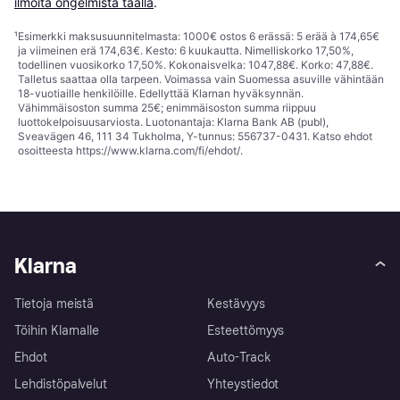
ilmoita ongelmista täällä
.
¹
Esimerkki maksusuunnitelmasta: 1000€ ostos 6 erässä: 5 erää à 174,65€
ja viimeinen erä 174,63€. Kesto: 6 kuukautta. Nimelliskorko 17,50%,
todellinen vuosikorko 17,50%. Kokonaisvelka: 1047,88€. Korko: 47,88€.
Talletus saattaa olla tarpeen. Voimassa vain Suomessa asuville vähintään
18-vuotiaille henkilöille. Edellyttää Klarnan hyväksynnän.
Vähimmäisoston summa 25€; enimmäisoston summa riippuu
luottokelpoisuusarviosta. Luotonantaja: Klarna Bank AB (publ),
Sveavägen 46, 111 34 Tukholma, Y-tunnus: 556737-0431. Katso ehdot
osoitteesta
https://www.klarna.com/fi/ehdot/
.
Klarna
Tietoja meistä
Kestävyys
Töihin Klarnalle
Esteettömyys
Ehdot
Auto-Track
Lehdistöpalvelut
Yhteystiedot