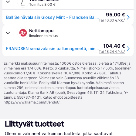
Toimitus 8,00 €
95,00 €
Ball Seinävalaisin Glossy Mint - Frandsen Ball Magnet - Olohuone - Design - Metalli - Yksilamppuinen
Tai 16,60 €/kk.
¹
Nettilamppu
Ilmainen toimitus
104,40 €
FRANDSEN seinävalaisin pallomagneetti, mintun värinen - minttu
Tai 18,24 €/kk.
¹
¹
Esimerkki maksusuunnitelmasta: 1000€ ostos 6 erässä: 5 erää à 174,65€ ja
viimeinen erä 174,63€. Kesto: 6 kuukautta. Nimelliskorko 17,50%, todellinen
vuosikorko 17,50%. Kokonaisvelka: 1047,88€. Korko: 47,88€. Talletus
saattaa olla tarpeen. Voimassa vain Suomessa asuville vähintään 18-
vuotiaille henkilöille. Edellyttää Klarnan hyväksynnän. Vähimmäisoston
summa 25€; enimmäisoston summa riippuu luottokelpoisuusarviosta.
Luotonantaja: Klarna Bank AB (publ), Sveavägen 46, 111 34 Tukholma, Y-
tunnus: 556737-0431. Katso ehdot osoitteesta
https://www.klarna.com/fi/ehdot/
.
Liittyvät tuotteet
Olemme valinneet valikoiman tuotteita, jotka saattavat 