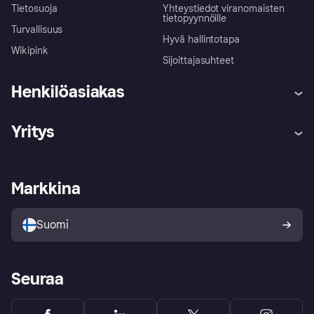
Tietosuoja
Yhteystiedot viranomaisten
tietopyynnöille
Turvallisuus
Hyvä hallintotapa
Wikipink
Sijoittajasuhteet
Henkilöasiakas
Ohje
Reklamaatiot
Yritys
Kirjaudu sisään
Shoppaile turvallisesti Klarnalla
Kauppiastuki
Kehittäjät
Klarna app
Yksityisyysasetukset
Kirjaudu sisään yrityksenä
Operatiivinen tila
Markkina
Tutustu kauppoihin
Peruutusoikeutesi
Myy Klarnalla
Kumppanit ja integraatiot
Ostajan turva
Suomi
Seuraa