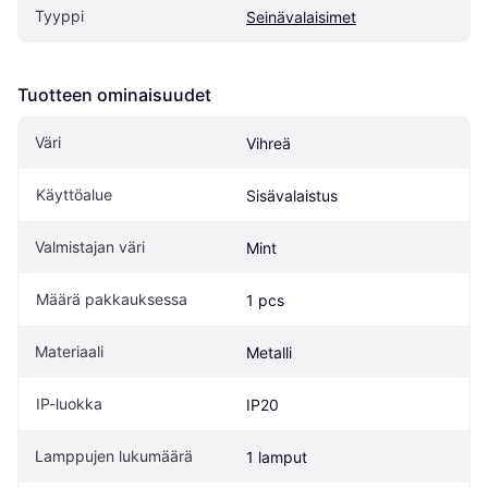
Tyyppi
Seinävalaisimet
Tuotteen ominaisuudet
Väri
Vihreä
Käyttöalue
Sisävalaistus
Valmistajan väri
Mint
Määrä pakkauksessa
1 pcs
Materiaali
Metalli
IP-luokka
IP20
Lamppujen lukumäärä
1 lamput