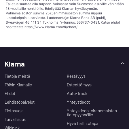
Talletus saattaa olla tarpeen. Voimassa vain Suomessa asuville vähintään
18-vuotiaille henkilöille. Edellyttää Klarnan hyväksynnän.
Vähimmäisoston summa 25€; enimmäisoston summa riippuu
luottokelpoisuusarviosta. Luotonantaja: Klarna Bank AB (publ),
Sveavägen 46, 111 34 Tukholma, Y-tunnus: 556737-0431. Katso ehdot
osoitteesta
https://www.klarna.com/fi/ehdot/
.
Klarna
Tietoja meistä
Kestävyys
Töihin Klarnalle
Esteettömyys
Ehdot
Auto-Track
Lehdistöpalvelut
Yhteystiedot
Tietosuoja
Yhteystiedot viranomaisten
tietopyynnöille
Turvallisuus
Hyvä hallintotapa
Wikipink