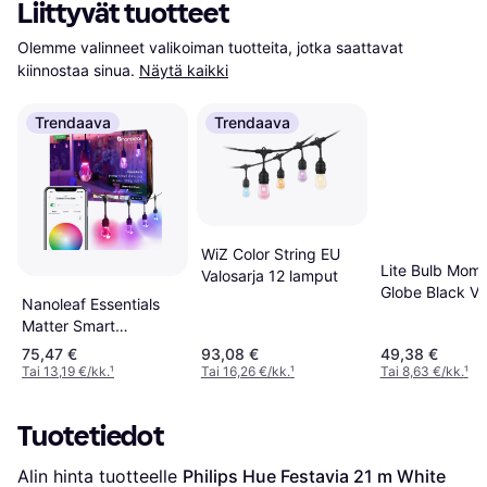
Liittyvät tuotteet
Olemme valinneet valikoiman tuotteita, jotka saattavat 
kiinnostaa sinua.
Näytä kaikki
Trendaava
Trendaava
WiZ Color String EU
Lite Bulb Mom
Valosarja 12 lamput
Globe Black Va
Nanoleaf Essentials
15 lamput
Matter Smart
Multicolor Outdoor
75,47 €
93,08 €
49,38 €
String Light 15 m 55
Tai 13,19 €/kk.
¹
Tai 16,26 €/kk.
¹
Tai 8,63 €/kk.
¹
Lm Valosarja 20
lamput
Tuotetiedot
Alin hinta tuotteelle 
Philips Hue Festavia 21 m White 