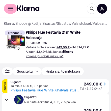
Kuluttajille
Yrityksille
Klarna
/
Shopping
/
Koti ja Sisustus
/
Sisustus
/
Valaistukset
/
Valosarjat
Philips Hue Festavia 21 m White 
Trendaava
Valosarja
IP-luokka: IP65
Vertaile hintoja alkaen
249,00 €
kohti
314,27 €
Alkaen 43,49 €/kk. kanssa
Kokeile joustavia maksuja*
Suositeltu
Hinta sis. toimituksen
Gigantti
249,00 €
mainos
Toimitus 4,90 €
,
2-5 päivää
Tai 43,49 €/kk.
¹
Philips Festavia Hue White juhalvalaistus (21 metriä)
Gigantti
·
Alin hinta
Toimitus 4,90 €
,
2-5 päivää
249,00 €