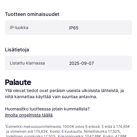
Tuotteen ominaisuudet
IP-luokka
IP65
Lisätietoja
Listattu klarnassa
2025-09-07
Palaute
Yllä olevat tiedot ovat peräisin useista ulkoisista lähteistä, ja 
niitä kannattaa käyttää vain suuntaa antavina.

Huomasitko tuotteessa jotain kummallista? 
ilmoita ongelmista täällä
.
¹
Esimerkki maksusuunnitelmasta: 1000€ ostos 6 erässä: 5 erää à 174,65€
ja viimeinen erä 174,63€. Kesto: 6 kuukautta. Nimelliskorko 17,50%,
todellinen vuosikorko 17,50%. Kokonaisvelka: 1047,88€. Korko: 47,88€.