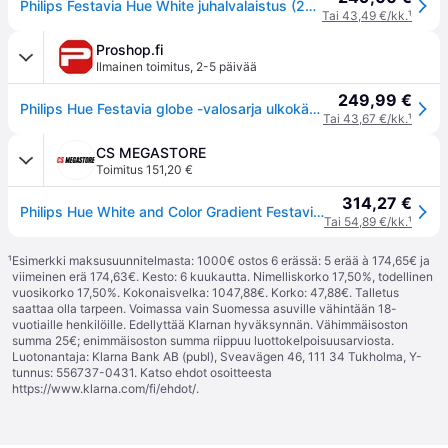
Philips Festavia Hue White juhalvalaistus (21 metriä)
Tai 43,49 €/kk.
¹
Proshop.fi
Ilmainen toimitus
,
2-5 päivää
249,99 €
Philips Hue Festavia globe -valosarja ulkokäyttöön 21 m
Tai 43,67 €/kk.
¹
CS MEGASTORE
Toimitus 151,20 €
314,27 €
Philips Hue White and Color Gradient Festavia - Lankavalot - LED x 30 - monivärinen/valkoinen valo - 1000 - 20000 K - musta
Tai 54,89 €/kk.
¹
¹
Esimerkki maksusuunnitelmasta: 1000€ ostos 6 erässä: 5 erää à 174,65€ ja
viimeinen erä 174,63€. Kesto: 6 kuukautta. Nimelliskorko 17,50%, todellinen
vuosikorko 17,50%. Kokonaisvelka: 1047,88€. Korko: 47,88€. Talletus
saattaa olla tarpeen. Voimassa vain Suomessa asuville vähintään 18-
vuotiaille henkilöille. Edellyttää Klarnan hyväksynnän. Vähimmäisoston
summa 25€; enimmäisoston summa riippuu luottokelpoisuusarviosta.
Luotonantaja: Klarna Bank AB (publ), Sveavägen 46, 111 34 Tukholma, Y-
tunnus: 556737-0431. Katso ehdot osoitteesta
https://www.klarna.com/fi/ehdot/
.