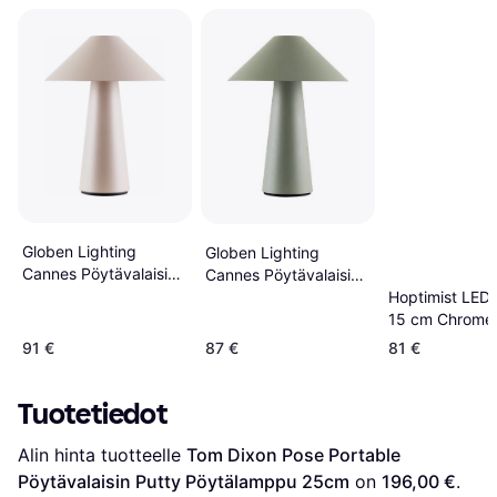
Globen Lighting
Globen Lighting
Cannes Pöytävalaisin
Cannes Pöytävalaisin
Mud Pöytälamppu
Hoptimist LED V
IP44 Vihreä
15 cm Chrome
Pöytälamppu
Pöytälamppu 
91 €
87 €
81 €
Tuotetiedot
Alin hinta tuotteelle 
Tom Dixon Pose Portable 
Pöytävalaisin Putty Pöytälamppu 25cm
 on 
196,00 €
. 