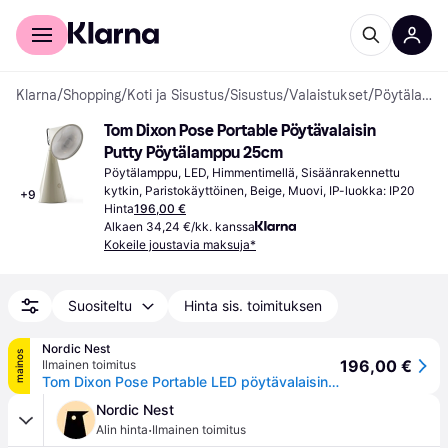
Kuluttajille
Yrityksille
Klarna
/
Shopping
/
Koti ja Sisustus
/
Sisustus
/
Valaistukset
/
Pöytälamput
Tom Dixon Pose Portable Pöytävalaisin 
Putty Pöytälamppu 25cm
Pöytälamppu, LED, Himmentimellä, Sisäänrakennettu 
kytkin, Paristokäyttöinen, Beige, Muovi, IP-luokka: IP20
+
9
Hinta
196,00 €
Alkaen 34,24 €/kk. kanssa
Kokeile joustavia maksuja*
Suositeltu
Hinta sis. toimituksen
Nordic Nest
mainos
196,00 €
Ilmainen toimitus
Tom Dixon Pose Portable LED pöytävalaisin Pusku
Nordic Nest
·
Alin hinta
Ilmainen toimitus