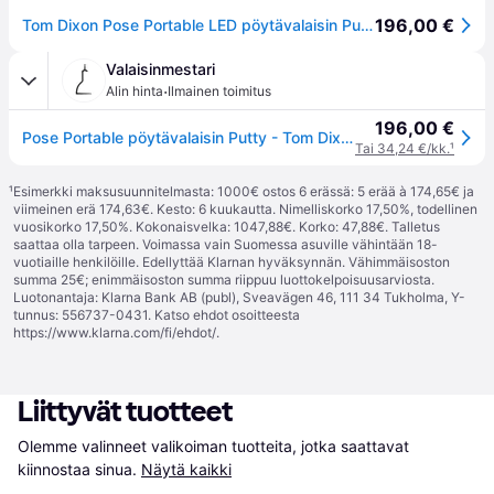
196,00 €
Tom Dixon Pose Portable LED pöytävalaisin Pusku
Valaisinmestari
·
Alin hinta
Ilmainen toimitus
196,00 €
Pose Portable pöytävalaisin Putty - Tom Dixon - Olohuone - Design - Muovi - Yksilamppuinen
Tai 34,24 €/kk.
¹
¹
Esimerkki maksusuunnitelmasta: 1000€ ostos 6 erässä: 5 erää à 174,65€ ja
viimeinen erä 174,63€. Kesto: 6 kuukautta. Nimelliskorko 17,50%, todellinen
vuosikorko 17,50%. Kokonaisvelka: 1047,88€. Korko: 47,88€. Talletus
saattaa olla tarpeen. Voimassa vain Suomessa asuville vähintään 18-
vuotiaille henkilöille. Edellyttää Klarnan hyväksynnän. Vähimmäisoston
summa 25€; enimmäisoston summa riippuu luottokelpoisuusarviosta.
Luotonantaja: Klarna Bank AB (publ), Sveavägen 46, 111 34 Tukholma, Y-
tunnus: 556737-0431. Katso ehdot osoitteesta
https://www.klarna.com/fi/ehdot/
.
Liittyvät tuotteet
Olemme valinneet valikoiman tuotteita, jotka saattavat 
kiinnostaa sinua.
Näytä kaikki