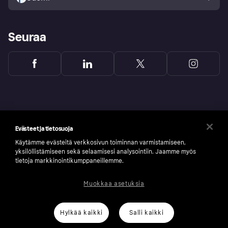
Seuraa
Evästeet ja tietosuoja
Käytämme evästeitä verkkosivun toiminnan varmistamiseen,
yksilöllistämiseen sekä selaamisesi analysointiin. Jaamme myös
tietoja markkinointikumppaneillemme.
Muokkaa asetuksia
Copyright © 2005-2026 Klarna Bank AB (publ). Headquarters: Stockholm, Sweden. All
rights reserved. Klarna Bank AB (publ). Sveavägen 46, 111 34 Stockholm. Organization
number: 556737-0431
Hylkää kaikki
Salli kaikki
Klarnan evästeseloste
Klarna.com