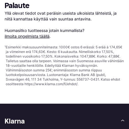
Palaute
Yllä olevat tiedot ovat peräisin useista ulkoisista lähteistä, ja 
niitä kannattaa käyttää vain suuntaa antavina.

Huomasitko tuotteessa jotain kummallista? 
ilmoita ongelmista täällä
.
¹
Esimerkki maksusuunnitelmasta: 1000€ ostos 6 erässä: 5 erää à 174,65€
ja viimeinen erä 174,63€. Kesto: 6 kuukautta. Nimelliskorko 17,50%,
todellinen vuosikorko 17,50%. Kokonaisvelka: 1047,88€. Korko: 47,88€.
Talletus saattaa olla tarpeen. Voimassa vain Suomessa asuville vähintään
18-vuotiaille henkilöille. Edellyttää Klarnan hyväksynnän.
Vähimmäisoston summa 25€; enimmäisoston summa riippuu
luottokelpoisuusarviosta. Luotonantaja: Klarna Bank AB (publ),
Sveavägen 46, 111 34 Tukholma, Y-tunnus: 556737-0431. Katso ehdot
osoitteesta
https://www.klarna.com/fi/ehdot/
.
Klarna