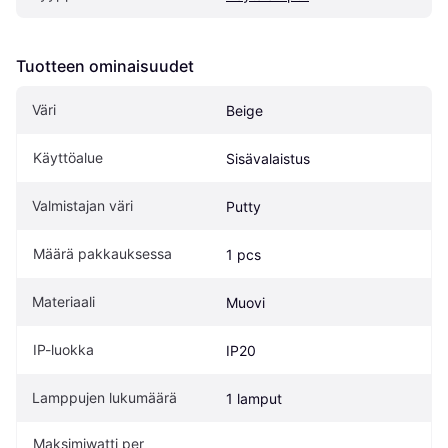
Tuotteen ominaisuudet
Väri
Beige
Käyttöalue
Sisävalaistus
Valmistajan väri
Putty 
Määrä pakkauksessa
1 pcs
Materiaali
Muovi
IP-luokka
IP20
Lamppujen lukumäärä
1 lamput
Maksimiwatti per 