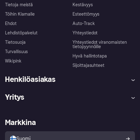
Tietoja meistä
Kestävyys
Töihin Klarnalle
Esteettömyys
Ehdot
Auto-Track
Lehdistöpalvelut
Yhteystiedot
Tietosuoja
Yhteystiedot viranomaisten
tietopyynnöille
Turvallisuus
Hyvä hallintotapa
Wikipink
Sijoittajasuhteet
Henkilöasiakas
Ohje
Reklamaatiot
Yritys
Kirjaudu sisään
Shoppaile turvallisesti Klarnalla
Kauppiastuki
Kehittäjät
Klarna app
Yksityisyysasetukset
Kirjaudu sisään yrityksenä
Operatiivinen tila
Markkina
Tutustu kauppoihin
Peruutusoikeutesi
Myy Klarnalla
Kumppanit ja integraatiot
Ostajan turva
Suomi