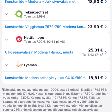
18,50 €
Konstsmide - Modena - Julkisivuvalaisimet
Teknikproffset
Toimitus 9,99 €
23,99 €
Konstsmide Vägglampa 7572-750 Modena Konstsmide
Nettilamppu
Toimitus 7,90 €
,
10-14 päivää
25,31 €
Ulkoseinävalaisin Modena 1-lamp., musta
Tai 4,43 €/kk.
¹
Lysman
18,81 €
Konstsmide Modena seinälyhty alas GU10.Ø60mm. harmaa 7572-300
¹
Esimerkki maksusuunnitelmasta: 1000€ ostos 6 erässä: 5 erää à 174,65€ ja
viimeinen erä 174,63€. Kesto: 6 kuukautta. Nimelliskorko 17,50%, todellinen
vuosikorko 17,50%. Kokonaisvelka: 1047,88€. Korko: 47,88€. Talletus
saattaa olla tarpeen. Voimassa vain Suomessa asuville vähintään 18-
vuotiaille henkilöille. Edellyttää Klarnan hyväksynnän. Vähimmäisoston
summa 25€; enimmäisoston summa riippuu luottokelpoisuusarviosta.