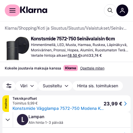
Kuluttajille
Yrityksille
Klarna
/
Shopping
/
Koti ja Sisustus
/
Sisustus
/
Valaistukset
/
Seinävalaisimet
Konstsmide 7572-750 Seinävalaisin 6cm
Himmentimellä, LED, Musta, Harmaa, Ruskea, Läpinäkyvä, 
Monivärinen, Pronssi, Hopea, Alumiini, Ruostumaton Teräs, 
Kromi, Lasi, Alumiini, Teräs, Metalli, Ruostumaton teräs, 
Vertaile hintoja alkaen
18,50 €
kohti
33,74 €
Sinkki, IP-luokka: IP44, IP20, IP46, Lampunpidin: E27, E14, 
GU10, G10
Kokeile joustavia maksuja kanssa
Opettele miten
Väri
Suositeltu
Hinta sis. toimituksen
Teknikproffset
mainos
23,99 €
Toimitus 9,99 €
Konstsmide Vägglampa 7572-750 Modena Konstsmide
Lampan
L
·
Alin hinta
1-3 päivää