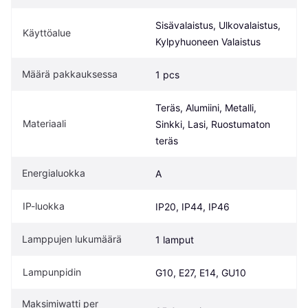
Sisävalaistus, Ulkovalaistus, 
Käyttöalue
Kylpyhuoneen Valaistus
Määrä pakkauksessa
1 pcs
Teräs, Alumiini, Metalli, 
Materiaali
Sinkki, Lasi, Ruostumaton 
teräs
Energialuokka
A
IP-luokka
IP20, IP44, IP46
Lamppujen lukumäärä
1 lamput
Lampunpidin
G10, E27, E14, GU10
Maksimiwatti per 