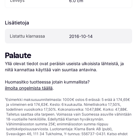
Leveys
6.0 cm
Lisätietoja
Listattu klarnassa
2016-10-14
Palaute
Yllä olevat tiedot ovat peräisin useista ulkoisista lähteistä, ja 
niitä kannattaa käyttää vain suuntaa antavina.

Huomasitko tuotteessa jotain kummallista? 
ilmoita ongelmista täällä
.
¹
Esimerkki maksusuunnitelmasta: 1000€ ostos 6 erässä: 5 erää à 174,65€
ja viimeinen erä 174,63€. Kesto: 6 kuukautta. Nimelliskorko 17,50%,
todellinen vuosikorko 17,50%. Kokonaisvelka: 1047,88€. Korko: 47,88€.
Talletus saattaa olla tarpeen. Voimassa vain Suomessa asuville vähintään
18-vuotiaille henkilöille. Edellyttää Klarnan hyväksynnän.
Vähimmäisoston summa 25€; enimmäisoston summa riippuu
luottokelpoisuusarviosta. Luotonantaja: Klarna Bank AB (publ),
Sveavägen 46, 111 34 Tukholma, Y-tunnus: 556737-0431. Katso ehdot