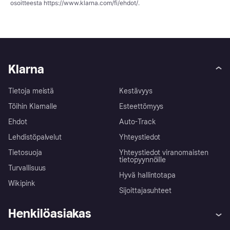
osoitteesta
https://www.klarna.com/fi/ehdot/
.
Klarna
Tietoja meistä
Kestävyys
Töihin Klarnalle
Esteettömyys
Ehdot
Auto-Track
Lehdistöpalvelut
Yhteystiedot
Tietosuoja
Yhteystiedot viranomaisten
tietopyynnöille
Turvallisuus
Hyvä hallintotapa
Wikipink
Sijoittajasuhteet
Henkilöasiakas