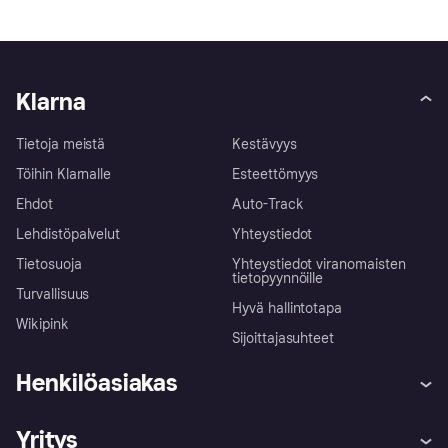
Klarna
Tietoja meistä
Kestävyys
Töihin Klarnalle
Esteettömyys
Ehdot
Auto-Track
Lehdistöpalvelut
Yhteystiedot
Tietosuoja
Yhteystiedot viranomaisten
tietopyynnöille
Turvallisuus
Hyvä hallintotapa
Wikipink
Sijoittajasuhteet
Henkilöasiakas
Ohje
Reklamaatiot
Yritys