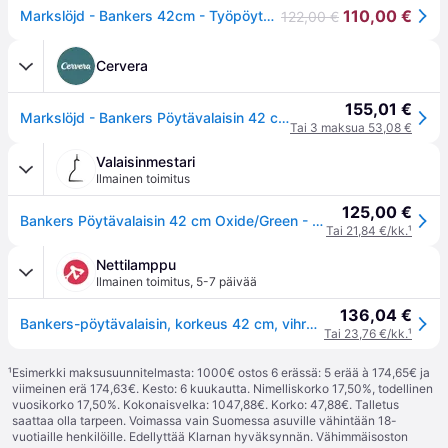
110,00 €
Markslöjd - Bankers 42cm - Työpöytävalaisin
122,00 €
Cervera
155,01 €
Markslöjd - Bankers Pöytävalaisin 42 cm Vihreä
Tai 3 maksua 53,08 €
Valaisinmestari
Ilmainen toimitus
125,00 €
Bankers Pöytävalaisin 42 cm Oxide/Green - Markslöjd - Olohuone - Antiikki - Metalli - Yksilamppuinen
Tai 21,84 €/kk.
¹
Nettilamppu
Ilmainen toimitus
,
5-7 päivää
136,04 €
Bankers-pöytävalaisin, korkeus 42 cm, vihreä - antiikkimessinki, vihreä
Tai 23,76 €/kk.
¹
¹
Esimerkki maksusuunnitelmasta: 1000€ ostos 6 erässä: 5 erää à 174,65€ ja
viimeinen erä 174,63€. Kesto: 6 kuukautta. Nimelliskorko 17,50%, todellinen
vuosikorko 17,50%. Kokonaisvelka: 1047,88€. Korko: 47,88€. Talletus
saattaa olla tarpeen. Voimassa vain Suomessa asuville vähintään 18-
vuotiaille henkilöille. Edellyttää Klarnan hyväksynnän. Vähimmäisoston