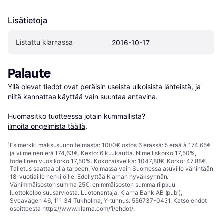
Lisätietoja
Listattu klarnassa
2016-10-17
Palaute
Yllä olevat tiedot ovat peräisin useista ulkoisista lähteistä, ja 
niitä kannattaa käyttää vain suuntaa antavina.

Huomasitko tuotteessa jotain kummallista? 
ilmoita ongelmista täällä
.
¹
Esimerkki maksusuunnitelmasta: 1000€ ostos 6 erässä: 5 erää à 174,65€
ja viimeinen erä 174,63€. Kesto: 6 kuukautta. Nimelliskorko 17,50%,
todellinen vuosikorko 17,50%. Kokonaisvelka: 1047,88€. Korko: 47,88€.
Talletus saattaa olla tarpeen. Voimassa vain Suomessa asuville vähintään
18-vuotiaille henkilöille. Edellyttää Klarnan hyväksynnän.
Vähimmäisoston summa 25€; enimmäisoston summa riippuu
luottokelpoisuusarviosta. Luotonantaja: Klarna Bank AB (publ),
Sveavägen 46, 111 34 Tukholma, Y-tunnus: 556737-0431. Katso ehdot
osoitteesta
https://www.klarna.com/fi/ehdot/
.