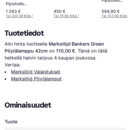
Pipistrello
Pipistrello
Pöytälamppu 
Pöytälamppu 62cm
1 263 €
450 €
594,90 €
Tai 220,58 €/kk.
¹
Tai 78,60 €/kk.
¹
Tai 103,90 €/kk.
¹
Tuotetiedot
Alin hinta tuotteelle 
Markslöjd Bankers Green 
Pöytälamppu 42cm
 on 
110,00 €
. Tämä on tällä 
hetkellä halvin tarjous 
4
 kaupan joukossa.
Vertaa:
Markslöjd Valaistukset
Markslöjd Pöytälamput
Ominaisuudet
Tuote