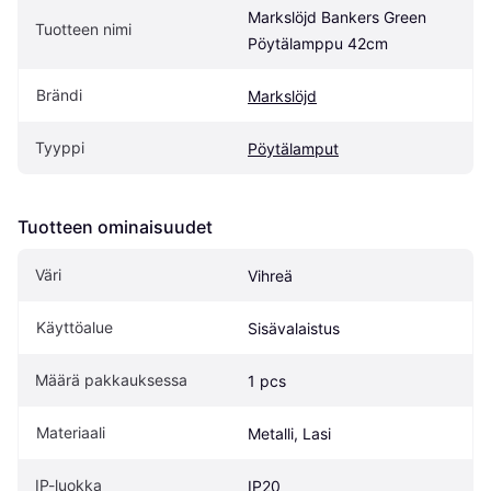
Markslöjd Bankers Green 
Tuotteen nimi
Pöytälamppu 42cm
Brändi
Markslöjd
Tyyppi
Pöytälamput
Tuotteen ominaisuudet
Väri
Vihreä
Käyttöalue
Sisävalaistus
Määrä pakkauksessa
1 pcs
Materiaali
Metalli, Lasi
IP-luokka
IP20