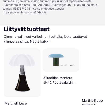
summa 25€; enimmäisoston summa riippuu luottokelpoisuusarviosta.
Luotonantaja: Klarna Bank AB (publ), Sveavägen 46, 111 34 Tukholma, Y-
tunnus: 556737-0431. Katso ehdot osoitteesta
https://www.klarna.com/fi/ehdot/
.
Liittyvät tuotteet
Olemme valinneet valikoiman tuotteita, jotka saattavat 
kiinnostaa sinua.
Näytä kaikki
&Tradition Montera
JH42 Pöytävalaisin
Forest Sky
Pöytälamppu
Martinelli Luce
Martinelli Luce