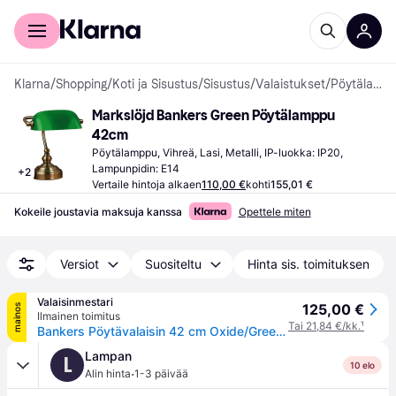
Kuluttajille
Yrityksille
Klarna
/
Shopping
/
Koti ja Sisustus
/
Sisustus
/
Valaistukset
/
Pöytälamput
Markslöjd Bankers Green Pöytälamppu 
42cm
Pöytälamppu, Vihreä, Lasi, Metalli, IP-luokka: IP20, 
Lampunpidin: E14
+
2
Vertaile hintoja alkaen
110,00 €
kohti
155,01 €
Kokeile joustavia maksuja kanssa
Opettele miten
Versiot
Suositeltu
Hinta sis. toimituksen
Valaisinmestari
125,00 €
mainos
Ilmainen toimitus
Tai 21,84 €/kk.
¹
Bankers Pöytävalaisin 42 cm Oxide/Green - Markslöjd - Olohuone - Antiikki - Metalli - Yksilamppuinen
Lampan
L
10 elo
·
Alin hinta
1-3 päivää