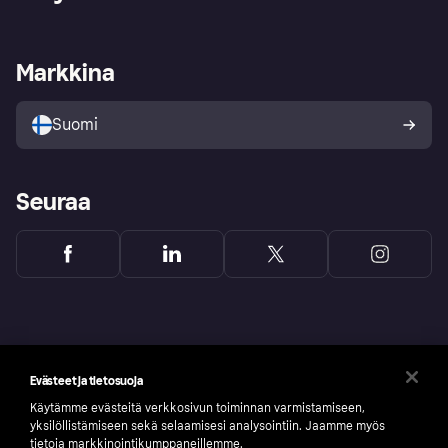
Kirjaudu sisään
Shoppaile turvallisesti Klarnalla
Kauppiastuki
Kehittäjät
Klarna app
Yksityisyysasetukset
Kirjaudu sisään yrityksenä
Operatiivinen tila
Markkina
Tutustu kauppoihin
Peruutusoikeutesi
Myy Klarnalla
Kumppanit ja integraatiot
Ostajan turva
Suomi
Seuraa
Evästeet ja tietosuoja
Käytämme evästeitä verkkosivun toiminnan varmistamiseen,
yksilöllistämiseen sekä selaamisesi analysointiin. Jaamme myös
tietoja markkinointikumppaneillemme.