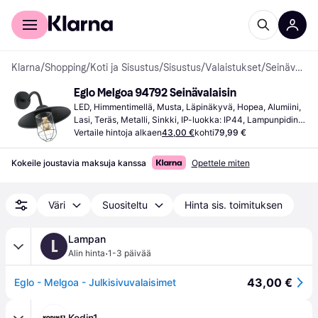
Kuluttajille
Yrityksille
Klarna
/
Shopping
/
Koti ja Sisustus
/
Sisustus
/
Valaistukset
/
Seinävalaisimet
Eglo Melgoa 94792 Seinävalaisin
LED, Himmentimellä, Musta, Läpinäkyvä, Hopea, Alumiini, 
Lasi, Teräs, Metalli, Sinkki, IP-luokka: IP44, Lampunpidin: 
E27
Vertaile hintoja alkaen
43,00 €
kohti
79,99 €
Kokeile joustavia maksuja kanssa
Opettele miten
Väri
Suositeltu
Hinta sis. toimituksen
Lampan
L
·
Alin hinta
1-3 päivää
43,00 €
Eglo - Melgoa - Julkisivuvalaisimet
Kodin1