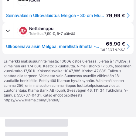
79,99 €
Seinävalaisin Ulkovalaistus Melgoa - 30 cm Musta Sisäänkäynnin valaistus
Nettilamppu
Toimitus 7,90 €
,
5-7 päivää
65,90 €
Ulkoseinävalaisin Melgoa, merellistä ilmettä - musta, läpinäkyvä
Tai 11,51 €/kk.
¹
¹
Esimerkki maksusuunnitelmasta: 1000€ ostos 6 erässä: 5 erää à 174,65€ ja
viimeinen erä 174,63€. Kesto: 6 kuukautta. Nimelliskorko 17,50%, todellinen
vuosikorko 17,50%. Kokonaisvelka: 1047,88€. Korko: 47,88€. Talletus
saattaa olla tarpeen. Voimassa vain Suomessa asuville vähintään 18-
vuotiaille henkilöille. Edellyttää Klarnan hyväksynnän. Vähimmäisoston
summa 25€; enimmäisoston summa riippuu luottokelpoisuusarviosta.
Luotonantaja: Klarna Bank AB (publ), Sveavägen 46, 111 34 Tukholma, Y-
tunnus: 556737-0431. Katso ehdot osoitteesta
https://www.klarna.com/fi/ehdot/
.