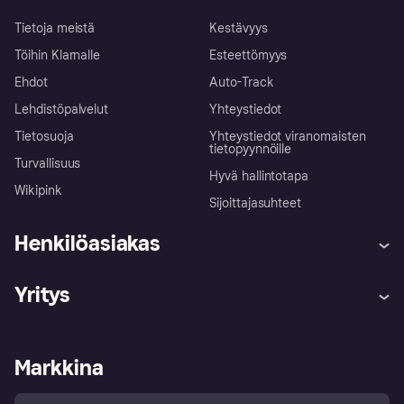
Tietoja meistä
Kestävyys
Töihin Klarnalle
Esteettömyys
Ehdot
Auto-Track
Lehdistöpalvelut
Yhteystiedot
Tietosuoja
Yhteystiedot viranomaisten
tietopyynnöille
Turvallisuus
Hyvä hallintotapa
Wikipink
Sijoittajasuhteet
Henkilöasiakas
Ohje
Reklamaatiot
Yritys
Kirjaudu sisään
Shoppaile turvallisesti Klarnalla
Kauppiastuki
Kehittäjät
Klarna app
Yksityisyysasetukset
Kirjaudu sisään yrityksenä
Operatiivinen tila
Markkina
Tutustu kauppoihin
Peruutusoikeutesi
Myy Klarnalla
Kumppanit ja integraatiot
Ostajan turva