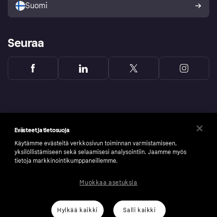
Suomi
Seuraa
Evästeet ja tietosuoja
Käytämme evästeitä verkkosivun toiminnan varmistamiseen,
yksilöllistämiseen sekä selaamisesi analysointiin. Jaamme myös
tietoja markkinointikumppaneillemme.
Muokkaa asetuksia
Copyright © 2005-2026 Klarna Bank AB (publ). Headquarters: Stockholm, Sweden. All
rights reserved. Klarna Bank AB (publ). Sveavägen 46, 111 34 Stockholm. Organization
number: 556737-0431
Hylkää kaikki
Salli kaikki