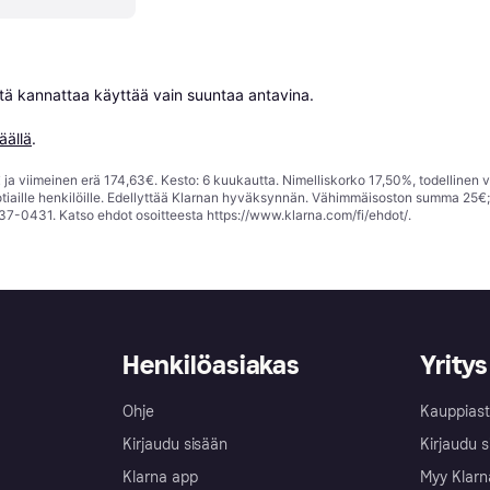
niitä kannattaa käyttää vain suuntaa antavina.

äällä
.
ja viimeinen erä 174,63€. Kesto: 6 kuukautta. Nimelliskorko 17,50%, todellinen 
tiaille henkilöille. Edellyttää Klarnan hyväksynnän. Vähimmäisoston summa 25€
37-0431. Katso ehdot osoitteesta
https://www.klarna.com/fi/ehdot/
.
Henkilöasiakas
Yritys
Ohje
Kauppiast
Kirjaudu sisään
Kirjaudu s
Klarna app
Myy Klarn