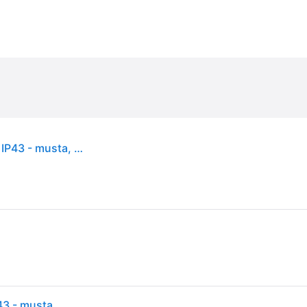
Ulkonvalaisin Parma, metalli, pidike alhaalla, E27, IP43 - musta, ruostumaton teräs, läpinäkyvä
Ulkonvalaisin Parma, metalli, pidike alhaalla, E27, IP43 - musta, ruostumaton teräs, läpinäkyvä