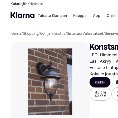
Kuluttajille
Yrityksille
Tutustu Klarnaan
Kauppa
App
Ohje
Klarna
/
Shopping
/
Koti ja Sisustus
/
Sisustus
/
Valaistukset
/
Seinäva
Kaupat
Ma
Booking.
Mak
Konstsm
Gigantti
Mak
H&M
Mak
LED, Himmenti
Peten Koi
kul
Wolt
Mak
Lasi, Akryyli,
Rah
Vertaile hinto
Mob
Kokeile joust
Kauppahakem
Kaikki
43 cm
50,57 €