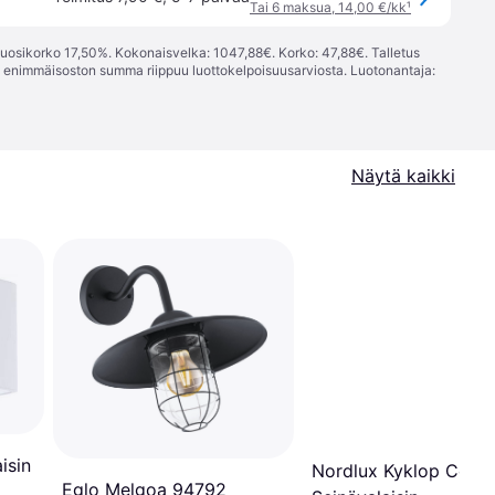
Tai 6 maksua, 14,00 €/kk
¹
vuosikorko 17,50%. Kokonaisvelka: 1047,88€. Korko: 47,88€. Talletus
; enimmäisoston summa riippuu luottokelpoisuusarviosta. Luotonantaja:
Näytä kaikki
isin
Nordlux Kyklop Cone
Eglo Melgoa 94792