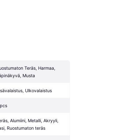
uostumaton Teräs, Harmaa, 
äpinäkyvä, Musta
isävalaistus, Ulkovalaistus
 pcs
räs, Alumiini, Metalli, Akryyli, 
asi, Ruostumaton teräs