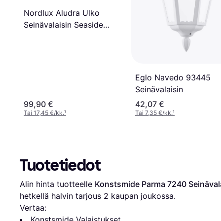
Nordlux Aludra Ulko
Seinävalaisin Seaside
Brown Metallic
Seinävalaisin
Eglo Navedo 93445
Seinävalaisin
99,90 €
42,07 €
Tai 17,45 €/kk.
¹
Tai 7,35 €/kk.
¹
Tuotetiedot
Alin hinta tuotteelle 
Konstsmide Parma 7240 Seinäval
hetkellä halvin tarjous 
2
 kaupan joukossa.
Vertaa:
Konstsmide Valaistukset