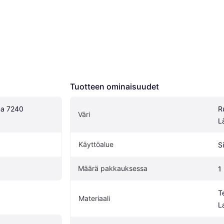
Tuotteen ominaisuudet
a 7240 
R
Väri
L
Käyttöalue
S
Määrä pakkauksessa
1
Te
Materiaali
L