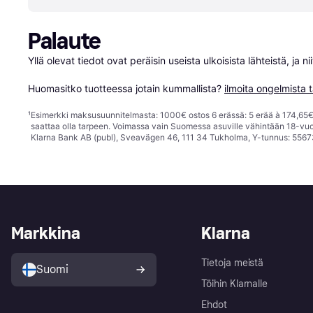
Palaute
Yllä olevat tiedot ovat peräisin useista ulkoisista lähteistä, ja 
Huomasitko tuotteessa jotain kummallista? 
ilmoita ongelmista t
¹
Esimerkki maksusuunnitelmasta: 1000€ ostos 6 erässä: 5 erää à 174,65€ 
saattaa olla tarpeen. Voimassa vain Suomessa asuville vähintään 18-vuo
Klarna Bank AB (publ), Sveavägen 46, 111 34 Tukholma, Y-tunnus: 5567
Markkina
Klarna
Tietoja meistä
Suomi
Töihin Klarnalle
Ehdot