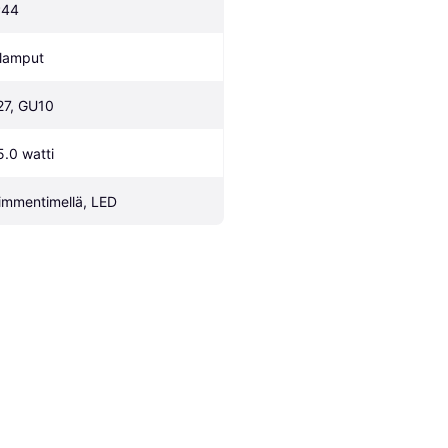
P44
 lamput
27, GU10
5.0 watti
immentimellä, LED