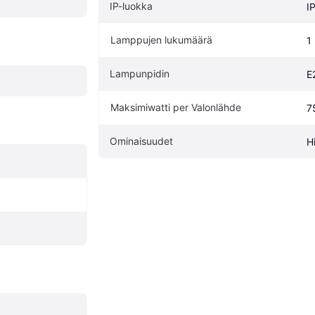
IP-luokka
I
Lamppujen lukumäärä
1
Lampunpidin
E
Maksimiwatti per Valonlähde
7
Ominaisuudet
H