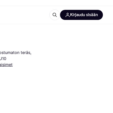
Kirjaudu sisään
totarvikkeet
rna?
stumaton teräs, 
GU10
aisimet
 kategoriat