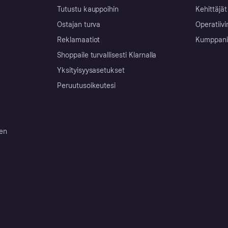
Tutustu kauppoihin
Kehittäjät
Ostajan turva
Operatiivi
Reklamaatiot
Kumppanit 
Shoppaile turvallisesti Klarnalla
Yksityisyysasetukset
Peruutusoikeutesi
ten