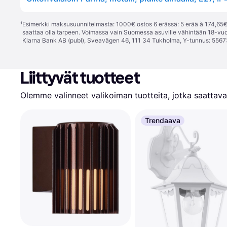
¹
Esimerkki maksusuunnitelmasta: 1000€ ostos 6 erässä: 5 erää à 174,65€ 
saattaa olla tarpeen. Voimassa vain Suomessa asuville vähintään 18-vuo
Klarna Bank AB (publ), Sveavägen 46, 111 34 Tukholma, Y-tunnus: 5567
Liittyvät tuotteet
Olemme valinneet valikoiman tuotteita, jotka saattavat
Trendaava