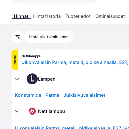
Hinnat
Hintahistoria
Tuotetiedot
Ominaisuudet
Hinta sis. toimituksen
Nettilamppu
mainos
L
Lampan
Konstsmide - Parma - Julkisivuvalaisimet
Nettilamppu