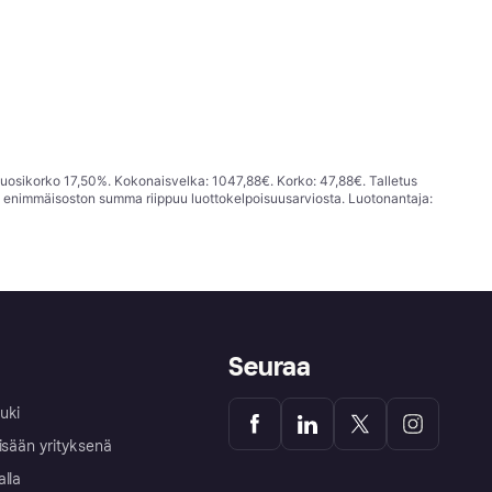
vuosikorko 17,50%. Kokonaisvelka: 1047,88€. Korko: 47,88€. Talletus
; enimmäisoston summa riippuu luottokelpoisuusarviosta. Luotonantaja:
Seuraa
uki
isään yrityksenä
alla