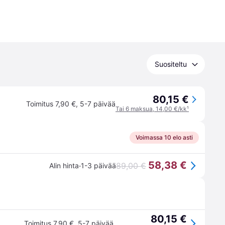
Suositeltu
80,15 €
Toimitus 7,90 €
,
5-7 päivää
Tai 6 maksua, 14,00 €/kk
¹
Voimassa 10 elo asti
58,38 €
·
89,00 €
Alin hinta
1-3 päivää
80,15 €
Toimitus 7,90 €
,
5-7 päivää