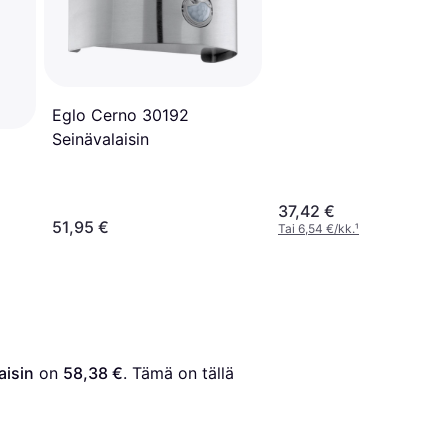
Eglo Cerno 30192
Seinävalaisin
37,42 €
51,95 €
Tai 6,54 €/kk.
¹
aisin
 on 
58,38 €
. Tämä on tällä 