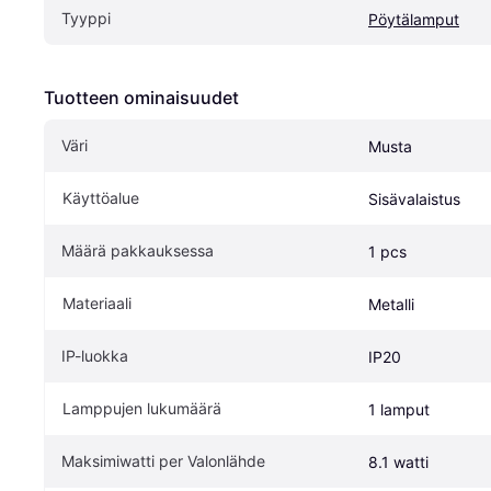
Tyyppi
Pöytälamput
Tuotteen ominaisuudet
Väri
Musta
Käyttöalue
Sisävalaistus
Määrä pakkauksessa
1 pcs
Materiaali
Metalli
IP-luokka
IP20
Lamppujen lukumäärä
1 lamput
Maksimiwatti per Valonlähde
8.1 watti