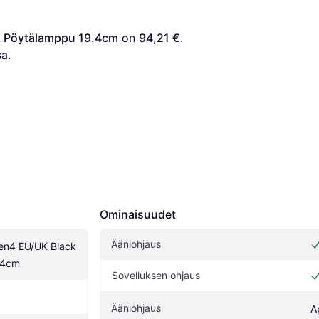
ck Pöytälamppu 19.4cm
 on 
94,21 €
. 
a.
Ominaisuudet
Ääniohjaus
Gen4 EU/UK Black 
.4cm
Sovelluksen ohjaus
Ääniohjaus
A