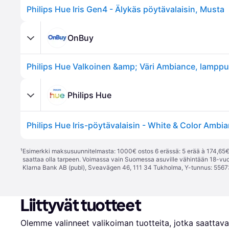
Philips Hue Iris Gen4 - Älykäs pöytävalaisin, Musta
OnBuy
Philips Hue
Philips Hue Iris-pöytävalaisin - White & Color Ambi
¹
Esimerkki maksusuunnitelmasta: 1000€ ostos 6 erässä: 5 erää à 174,65€ 
saattaa olla tarpeen. Voimassa vain Suomessa asuville vähintään 18-vuo
Klarna Bank AB (publ), Sveavägen 46, 111 34 Tukholma, Y-tunnus: 5567
Liittyvät tuotteet
Olemme valinneet valikoiman tuotteita, jotka saattavat