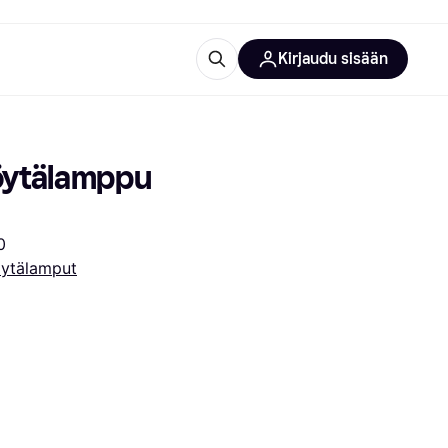
Kirjaudu sisään
totarvikkeet
rna?
öytälamppu 
0
ytälamput
 kategoriat