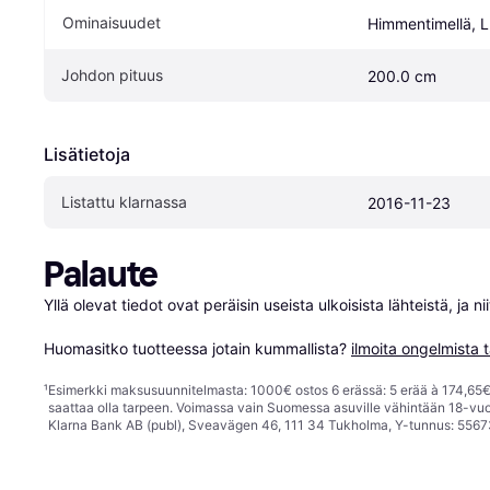
Ominaisuudet
Himmentimellä, 
Johdon pituus
200.0 cm
Lisätietoja
Listattu klarnassa
2016-11-23
Palaute
Yllä olevat tiedot ovat peräisin useista ulkoisista lähteistä, ja 
Huomasitko tuotteessa jotain kummallista? 
ilmoita ongelmista t
¹
Esimerkki maksusuunnitelmasta: 1000€ ostos 6 erässä: 5 erää à 174,65€ 
saattaa olla tarpeen. Voimassa vain Suomessa asuville vähintään 18-vuo
Klarna Bank AB (publ), Sveavägen 46, 111 34 Tukholma, Y-tunnus: 5567