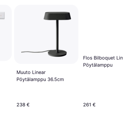
Flos Bilboquet Linen
Pöytälamppu
Muuto Linear
Pöytälamppu 36.5cm
238 €
261 €