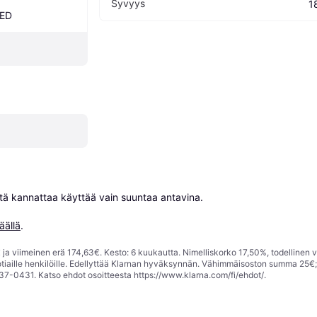
Syvyys
1
LED
niitä kannattaa käyttää vain suuntaa antavina.

äällä
.
ja viimeinen erä 174,63€. Kesto: 6 kuukautta. Nimelliskorko 17,50%, todellinen 
tiaille henkilöille. Edellyttää Klarnan hyväksynnän. Vähimmäisoston summa 25€
37-0431. Katso ehdot osoitteesta
https://www.klarna.com/fi/ehdot/
.