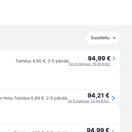
Suositeltu
94,99 €
Toimitus 4,90 €
,
2-5 päivää
Tai 6 maksua, 16,59 €/kk
¹
94,21 €
·
in hinta
Toimitus 6,99 €
,
2-5 päivää
Tai 6 maksua, 16,46 €/kk
¹
94,99 €