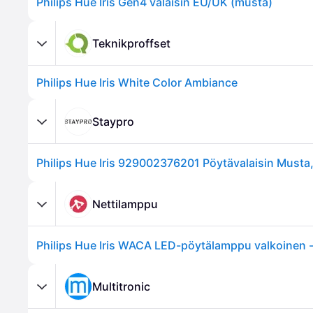
Philips Hue Iris Gen4 valaisin EU/UK (musta)
Teknikproffset
Philips Hue Iris White Color Ambiance
Staypro
Philips Hue Iris 929002376201 Pöytävalaisin Musta,
Nettilamppu
Multitronic