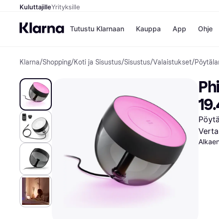
Kuluttajille
Yrityksille
Tutustu Klarnaan
Kauppa
App
Ohje
Klarna
/
Shopping
/
Koti ja Sisustus
/
Sisustus
/
Valaistukset
/
Pöytäl
Kaupat
Ma
Booking.
Mak
Phi
Gigantti
Mak
H&M
Mak
19
Peten Koi
kul
Wolt
Mak
Pöytä
Rah
Verta
Mob
Alkae
Kauppahakem