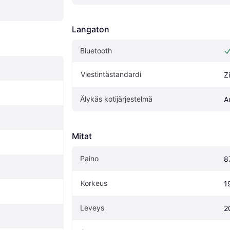
Langaton
Bluetooth
Viestintästandardi
Z
Älykäs kotijärjestelmä
A
Mitat
Paino
8
Korkeus
1
Leveys
2