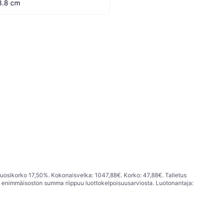
8.8 cm
vuosikorko 17,50%. Kokonaisvelka: 1047,88€. Korko: 47,88€. Talletus
; enimmäisoston summa riippuu luottokelpoisuusarviosta. Luotonantaja: