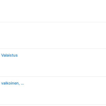
 Valaistus
Philips Hue Iris WACA LED-pöytälamppu valkoinen - valkoinen, läpinäkyvä