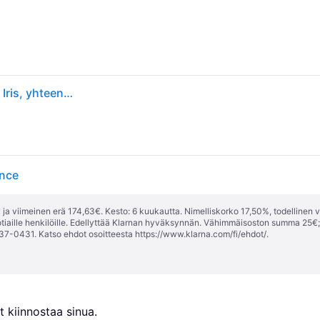
Philips Hue Valkoinen &amp; Väri Ambiance, lamppu Iris, yhteensopiva Bluetoothin kanssa, Musta, toimii Alexan, Google Assistantin ja Applen kanssa
ance
ja viimeinen erä 174,63€. Kesto: 6 kuukautta. Nimelliskorko 17,50%, todellinen 
tiaille henkilöille. Edellyttää Klarnan hyväksynnän. Vähimmäisoston summa 25€
37-0431. Katso ehdot osoitteesta
https://www.klarna.com/fi/ehdot/
.
 kiinnostaa sinua.