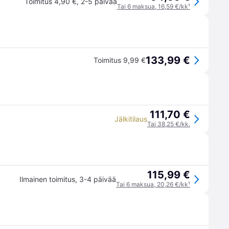
Toimitus 4,90 €
,
2-5 päivää
Tai 6 maksua, 16,59 €/kk
¹
133,99 €
Toimitus 9,99 €
111,70 €
Jälkitilaus
Tai 38,25 €/kk.
115,99 €
Ilmainen toimitus
,
3-4 päivää
Tai 6 maksua, 20,26 €/kk
¹