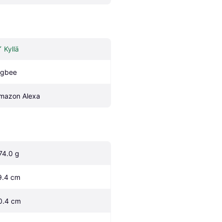
Kyllä
igbee
mazon Alexa
74.0 g
9.4 cm
0.4 cm