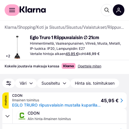
Kuluttajille
Yrityksille
Klarna
/
Shopping
/
Koti ja Sisustus
/
Sisustus
/
Valaistukset
/
Riippuvalaisimet
Eglo Truro 1 Riippuvalaisin ∅ 21cm
Himmentimellä, Vaaleanpunainen, Vihreä, Musta, Metalli, 
IP-luokka: IP20, Lampunpidin: E27
Vertaile hintoja alkaen
45,95 €
kohti
46,99 €
+
2
Kokeile joustavia maksuja kanssa
Opettele miten
Väri
Suositeltu
Hinta sis. toimituksen
CDON
mainos
45,95 €
Ilmainen toimitus
EGLO TRURO riipusvalaisin mustalla kuparilla varjostimen sisällä
CDON
·
Alin hinta
Ilmainen toimitus