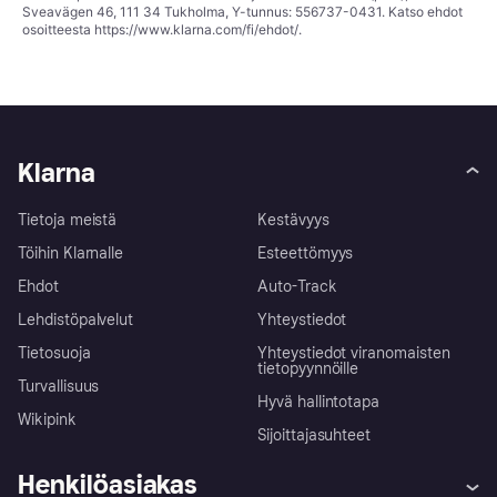
Sveavägen 46, 111 34 Tukholma, Y-tunnus: 556737-0431. Katso ehdot
osoitteesta
https://www.klarna.com/fi/ehdot/
.
Klarna
Tietoja meistä
Kestävyys
Töihin Klarnalle
Esteettömyys
Ehdot
Auto-Track
Lehdistöpalvelut
Yhteystiedot
Tietosuoja
Yhteystiedot viranomaisten
tietopyynnöille
Turvallisuus
Hyvä hallintotapa
Wikipink
Sijoittajasuhteet
Henkilöasiakas