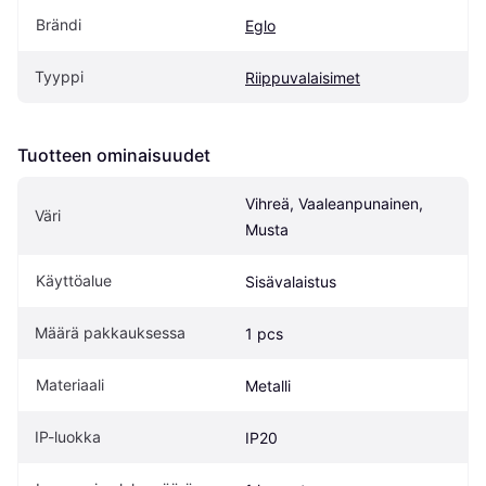
Brändi
Eglo
Tyyppi
Riippuvalaisimet
Tuotteen ominaisuudet
Vihreä, Vaaleanpunainen, 
Väri
Musta
Käyttöalue
Sisävalaistus
Määrä pakkauksessa
1 pcs
Materiaali
Metalli
IP-luokka
IP20