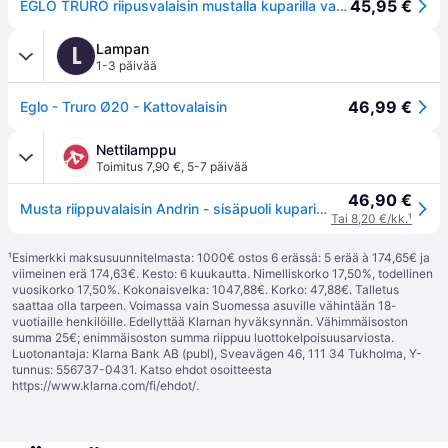
45,95 €
EGLO TRURO riipusvalaisin mustalla kuparilla varjostimen sisällä
Lampan
L
1-3 päivää
46,99 €
Eglo - Truro Ø20 - Kattovalaisin
Nettilamppu
Toimitus 7,90 €
,
5-7 päivää
46,90 €
Musta riippuvalaisin Andrin - sisäpuoli kuparia - musta, kupari
Tai 8,20 €/kk.
¹
¹
Esimerkki maksusuunnitelmasta: 1000€ ostos 6 erässä: 5 erää à 174,65€ ja
viimeinen erä 174,63€. Kesto: 6 kuukautta. Nimelliskorko 17,50%, todellinen
vuosikorko 17,50%. Kokonaisvelka: 1047,88€. Korko: 47,88€. Talletus
saattaa olla tarpeen. Voimassa vain Suomessa asuville vähintään 18-
vuotiaille henkilöille. Edellyttää Klarnan hyväksynnän. Vähimmäisoston
summa 25€; enimmäisoston summa riippuu luottokelpoisuusarviosta.
Luotonantaja: Klarna Bank AB (publ), Sveavägen 46, 111 34 Tukholma, Y-
tunnus: 556737-0431. Katso ehdot osoitteesta
https://www.klarna.com/fi/ehdot/
.