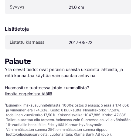
Syvyys
21.0 cm
Lisätietoja
Listattu klarnassa
2017-05-22
Palaute
Yllä olevat tiedot ovat peräisin useista ulkoisista lähteistä, ja 
niitä kannattaa käyttää vain suuntaa antavina.

Huomasitko tuotteessa jotain kummallista? 
ilmoita ongelmista täällä
.
¹
Esimerkki maksusuunnitelmasta: 1000€ ostos 6 erässä: 5 erää à 174,65€
ja viimeinen erä 174,63€. Kesto: 6 kuukautta. Nimelliskorko 17,50%,
todellinen vuosikorko 17,50%. Kokonaisvelka: 1047,88€. Korko: 47,88€.
Talletus saattaa olla tarpeen. Voimassa vain Suomessa asuville vähintään
18-vuotiaille henkilöille. Edellyttää Klarnan hyväksynnän.
Vähimmäisoston summa 25€; enimmäisoston summa riippuu
luottokelpoisuusarviosta. Luotonantaja: Klarna Bank AB (publ),