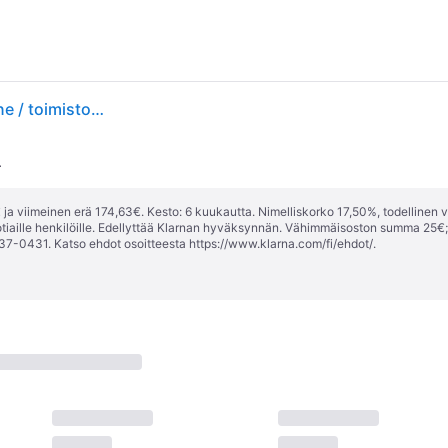
Tizio 35 T Pöytävalaisin Musta - Artemide - Työhuone / toimisto - Design - Metalli - Yksilamppuinen
.
ja viimeinen erä 174,63€. Kesto: 6 kuukautta. Nimelliskorko 17,50%, todellinen 
tiaille henkilöille. Edellyttää Klarnan hyväksynnän. Vähimmäisoston summa 25€
37-0431. Katso ehdot osoitteesta
https://www.klarna.com/fi/ehdot/
.