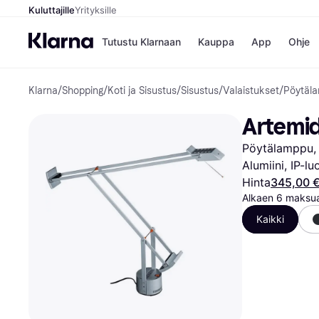
Kuluttajille
Yrityksille
Tutustu Klarnaan
Kauppa
App
Ohje
Klarna
/
Shopping
/
Koti ja Sisustus
/
Sisustus
/
Valaistukset
/
Pöytäl
Kaupat
Ma
Booking.
Mak
Artemid
Gigantti
Mak
H&M
Mak
Pöytälamppu, 
Peten Koi
kul
Wolt
Mak
Alumiini, IP-l
Rah
Hinta
345,00 
Mob
Alkaen 6 maksua
Kaikki
Kauppahakem