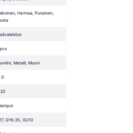
alkoinen, Harmaa, Punainen, 
usta
isävalaistus
 pcs
lumiini, Metalli, Muovi
, D
P20
 lamput
27, GY6.35, GU10