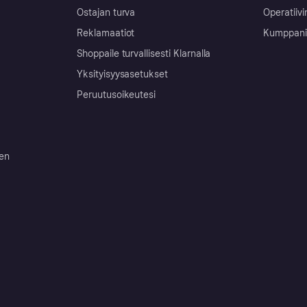
Ostajan turva
Operatiivi
Reklamaatiot
Kumppanit 
Shoppaile turvallisesti Klarnalla
Yksityisyysasetukset
Peruutusoikeutesi
ten