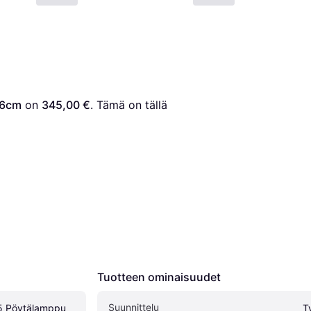
56cm
 on 
345,00 €
. Tämä on tällä 
Tuotteen ominaisuudet
Suunnittelu
5 Pöytälamppu 
T