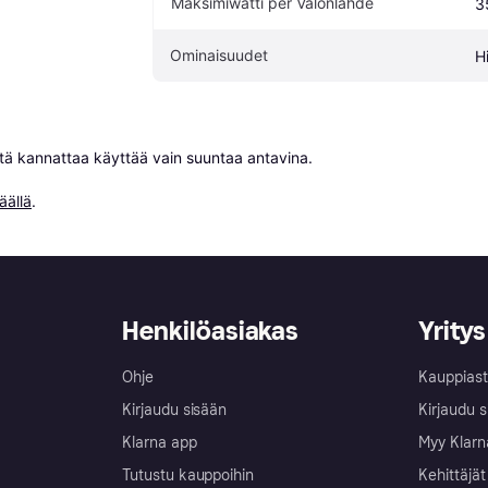
Maksimiwatti per Valonlähde
3
Ominaisuudet
H
niitä kannattaa käyttää vain suuntaa antavina.

äällä
.
Henkilöasiakas
Yritys
Ohje
Kauppiast
Kirjaudu sisään
Kirjaudu s
Klarna app
Myy Klarn
Tutustu kauppoihin
Kehittäjät