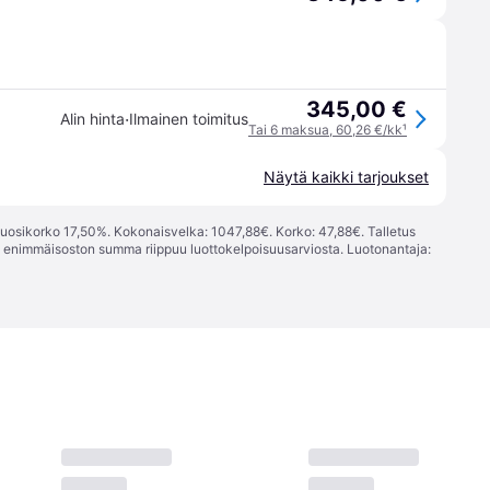
345,00 €
·
Alin hinta
Ilmainen toimitus
Tai 6 maksua, 60,26 €/kk
¹
Näytä kaikki tarjoukset
vuosikorko 17,50%. Kokonaisvelka: 1047,88€. Korko: 47,88€. Talletus
; enimmäisoston summa riippuu luottokelpoisuusarviosta. Luotonantaja: