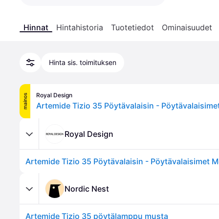
Hinnat
Hintahistoria
Tuotetiedot
Ominaisuudet
Hinta sis. toimituksen
Royal Design
mainos
Royal Design
Nordic Nest
Artemide Tizio 35 pöytälamppu musta