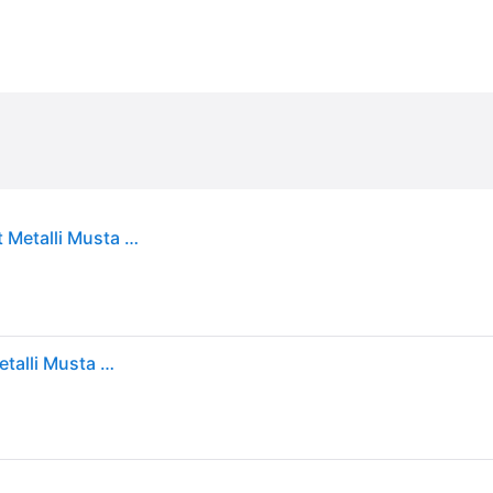
Artemide Tizio 35 Pöytävalaisin - Pöytävalaisimet Metalli Musta - A005010
Artemide Tizio 35 Pöytävalaisin - Pöytävalaisimet Metalli Musta - A005010