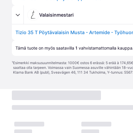
Valaisinmestari
Tämä tuote on myös saatavilla 
1
 vahvistamattomalla 
kauppa
¹
Esimerkki maksusuunnitelmasta: 1000€ ostos 6 erässä: 5 erää à 174,65€ 
saattaa olla tarpeen. Voimassa vain Suomessa asuville vähintään 18-vuo
Klarna Bank AB (publ), Sveavägen 46, 111 34 Tukholma, Y-tunnus: 5567