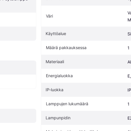
V
Väri
M
Käyttöalue
S
Määrä pakkauksessa
1
Materiaali
A
Energialuokka
E
IP-luokka
I
Lamppujen lukumäärä
1
Lampunpidin
E