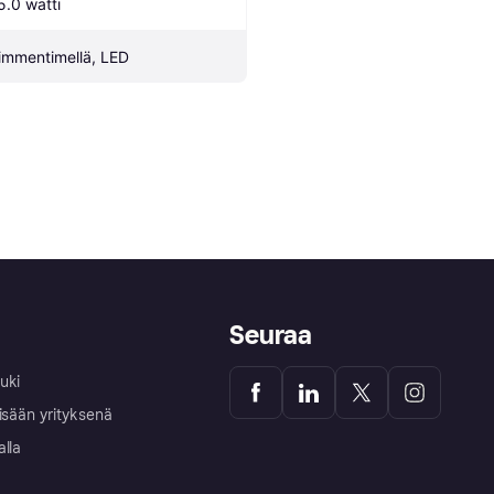
5.0 watti
immentimellä, LED
Seuraa
uki
isään yrityksenä
alla