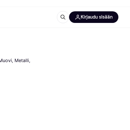
Kirjaudu sisään
totarvikkeet
rna?
ovi, Metalli, 
 kategoriat