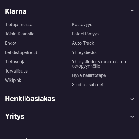
Klarna
Tietoja meistä
Kestävyys
Töihin Klarnalle
Esteettömyys
Ehdot
Auto-Track
Lehdistöpalvelut
Yhteystiedot
Tietosuoja
Yhteystiedot viranomaisten
tietopyynnöille
Turvallisuus
Hyvä hallintotapa
Wikipink
Sijoittajasuhteet
Henkilöasiakas
Ohje
Reklamaatiot
Yritys
Kirjaudu sisään
Shoppaile turvallisesti Klarnalla
Kauppiastuki
Kehittäjät
Klarna app
Yksityisyysasetukset
Kirjaudu sisään yrityksenä
Operatiivinen tila