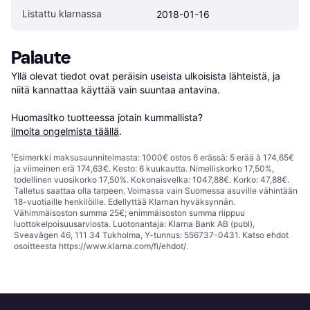
Listattu klarnassa
2018-01-16
Palaute
Yllä olevat tiedot ovat peräisin useista ulkoisista lähteistä, ja 
niitä kannattaa käyttää vain suuntaa antavina.

Huomasitko tuotteessa jotain kummallista? 
ilmoita ongelmista täällä
.
¹
Esimerkki maksusuunnitelmasta: 1000€ ostos 6 erässä: 5 erää à 174,65€
ja viimeinen erä 174,63€. Kesto: 6 kuukautta. Nimelliskorko 17,50%,
todellinen vuosikorko 17,50%. Kokonaisvelka: 1047,88€. Korko: 47,88€.
Talletus saattaa olla tarpeen. Voimassa vain Suomessa asuville vähintään
18-vuotiaille henkilöille. Edellyttää Klarnan hyväksynnän.
Vähimmäisoston summa 25€; enimmäisoston summa riippuu
luottokelpoisuusarviosta. Luotonantaja: Klarna Bank AB (publ),
Sveavägen 46, 111 34 Tukholma, Y-tunnus: 556737-0431. Katso ehdot
osoitteesta
https://www.klarna.com/fi/ehdot/
.