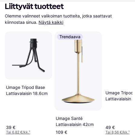
Liittyvät tuotteet
Olemme valinneet valikoiman tuotteita, jotka saattavat 
kiinnostaa sinua.
Näytä kaikki
Trendaava
Umage Tripod Base
Umage Tripod
Lattiavalaisin 18.6cm
Lattiavalaisin
Umage Santé
Lattiavalaisin 42cm
39 €
49 €
109 €
Tai 6,82 €/kk.
¹
Tai 8,56 €/kk.
¹