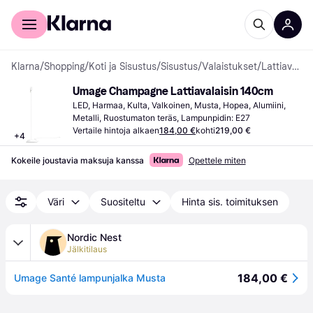
Kuluttajille
Yrityksille
Klarna
/
Shopping
/
Koti ja Sisustus
/
Sisustus
/
Valaistukset
/
Lattiavalaisimet
Umage Champagne Lattiavalaisin 140cm
LED, Harmaa, Kulta, Valkoinen, Musta, Hopea, Alumiini, 
Metalli, Ruostumaton teräs, Lampunpidin: E27
Vertaile hintoja alkaen
184,00 €
kohti
219,00 €
+
4
Kokeile joustavia maksuja kanssa
Opettele miten
Väri
Suositeltu
Hinta sis. toimituksen
Nordic Nest
Jälkitilaus
184,00 €
Umage Santé lampunjalka Musta