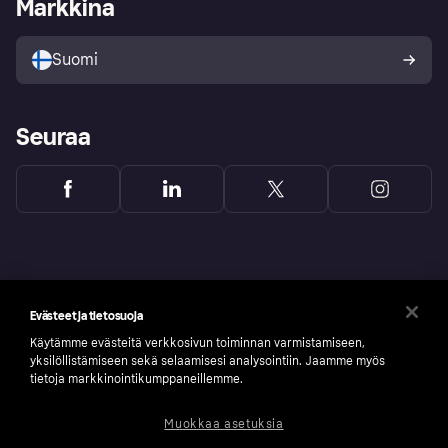
Markkina
Tutustu kauppoihin
Peruutusoikeutesi
Myy Klarnalla
Kumppanit ja integraatiot
Ostajan turva
Suomi
Seuraa
Evästeet ja tietosuoja
Käytämme evästeitä verkkosivun toiminnan varmistamiseen,
yksilöllistämiseen sekä selaamisesi analysointiin. Jaamme myös
tietoja markkinointikumppaneillemme.
Muokkaa asetuksia
Copyright © 2005-2026 Klarna Bank AB (publ). Headquarters: Stockholm, Sweden. All