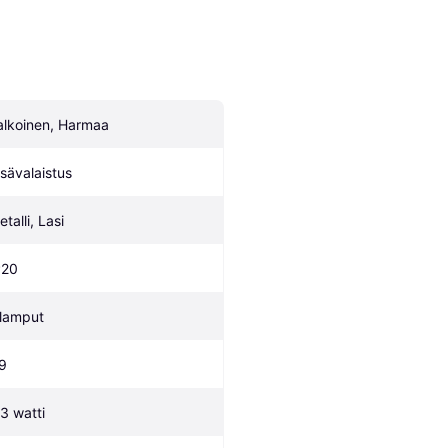
alkoinen, Harmaa
isävalaistus
talli, Lasi
P20
 lamput
9
.3 watti