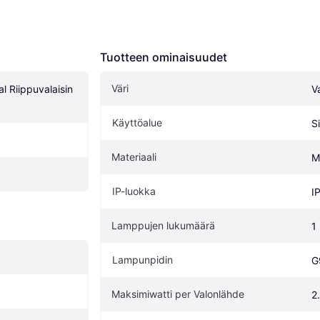
Tuotteen ominaisuudet
Väri
l Riippuvalaisin 
V
Käyttöalue
S
Materiaali
Me
IP-luokka
I
Lamppujen lukumäärä
1
Lampunpidin
G
Maksimiwatti per Valonlähde
2