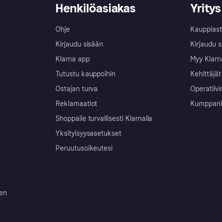
Henkilöasiakas
Yritys
Ohje
Kauppiast
Kirjaudu sisään
Kirjaudu s
Klarna app
Myy Klarn
Tutustu kauppoihin
Kehittäjät
Ostajan turva
Operatiivi
Reklamaatiot
Kumppanit 
Shoppaile turvallisesti Klarnalla
Yksityisyysasetukset
Peruutusoikeutesi
ten