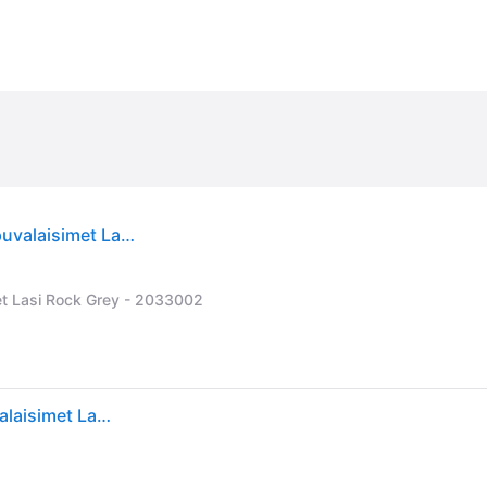
Nuura Miira 1 Riippuvalaisin 140 Mm / Opal - Riippuvalaisimet Lasi Messinki - 2033004
met Lasi Rock Grey - 2033002
Nuura Miira 1 Riippuvalaisin 140 Mm / Opal - Riippuvalaisimet Lasi Messinki - 2033004