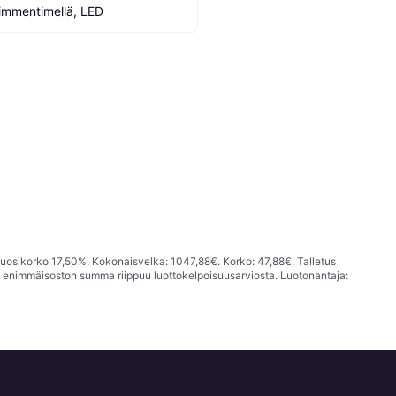
immentimellä, LED
vuosikorko 17,50%. Kokonaisvelka: 1047,88€. Korko: 47,88€. Talletus
; enimmäisoston summa riippuu luottokelpoisuusarviosta. Luotonantaja: