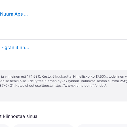
Miira 1 Riippuvalaisin Rock Grey/Opal White - Nuura Nuura Aps - Olohuone - Design - Lasi - Pallo
Nuura Miira 1-riippuvalo 1 lamppu harmaa/valkoinen - graniitinharmaa, valkoinen
.
ja viimeinen erä 174,63€. Kesto: 6 kuukautta. Nimelliskorko 17,50%, todellinen 
tiaille henkilöille. Edellyttää Klarnan hyväksynnän. Vähimmäisoston summa 25€
37-0431. Katso ehdot osoitteesta
https://www.klarna.com/fi/ehdot/
.
 kiinnostaa sinua.