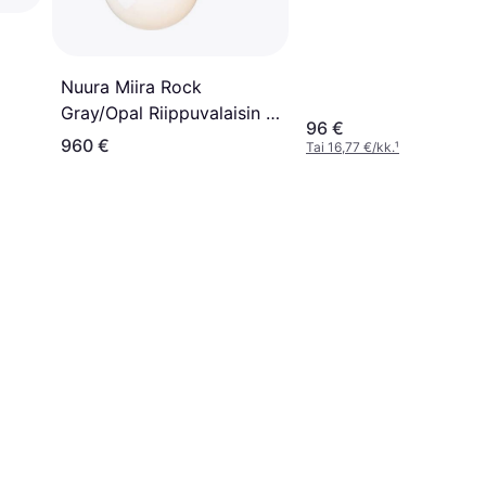
Nuura Miira Rock
Gray/Opal Riippuvalaisin ∅
96 €
31cm
960 €
Tai 16,77 €/kk.
¹