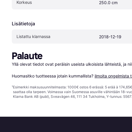
Korkeus
250.0 cm
Lisätietoja
Listattu klarnassa
2018-12-19
Palaute
Yllä olevat tiedot ovat peräisin useista ulkoisista lähteistä, ja 
Huomasitko tuotteessa jotain kummallista? 
ilmoita ongelmista t
¹
Esimerkki maksusuunnitelmasta: 1000€ ostos 6 erässä: 5 erää à 174,65€ 
saattaa olla tarpeen. Voimassa vain Suomessa asuville vähintään 18-vuo
Klarna Bank AB (publ), Sveavägen 46, 111 34 Tukholma, Y-tunnus: 5567