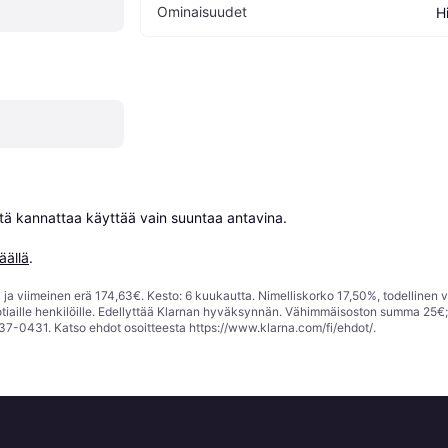
Ominaisuudet
H
niitä kannattaa käyttää vain suuntaa antavina.

äällä
.
ja viimeinen erä 174,63€. Kesto: 6 kuukautta. Nimelliskorko 17,50%, todellinen 
tiaille henkilöille. Edellyttää Klarnan hyväksynnän. Vähimmäisoston summa 25€
37-0431. Katso ehdot osoitteesta
https://www.klarna.com/fi/ehdot/
.