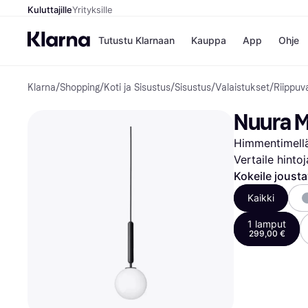
Kuluttajille
Yrityksille
Tutustu Klarnaan
Kauppa
App
Ohje
Klarna
/
Shopping
/
Koti ja Sisustus
/
Sisustus
/
Valaistukset
/
Riippuv
Kaupat
Ma
Booking.
Mak
Nuura M
Gigantti
Mak
H&M
Mak
Himmentimellä,
Peten Koi
kul
Wolt
Mak
Vertaile hinto
Rah
Kokeile joust
Mob
Kaikki
Kauppahakem
1 lamput
299,00 €