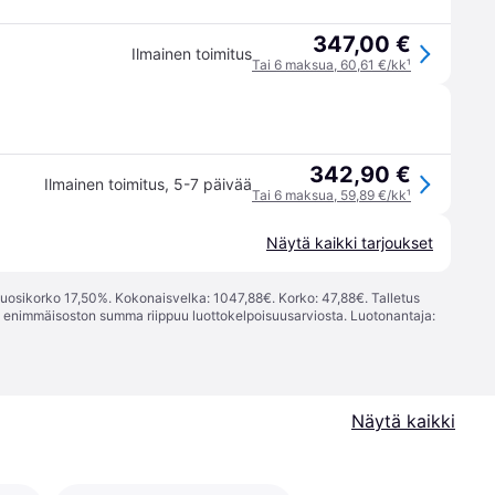
347,00 €
Ilmainen toimitus
Tai 6 maksua, 60,61 €/kk
¹
342,90 €
Ilmainen toimitus
,
5-7 päivää
Tai 6 maksua, 59,89 €/kk
¹
Näytä kaikki tarjoukset
vuosikorko 17,50%. Kokonaisvelka: 1047,88€. Korko: 47,88€. Talletus
; enimmäisoston summa riippuu luottokelpoisuusarviosta. Luotonantaja:
Näytä kaikki