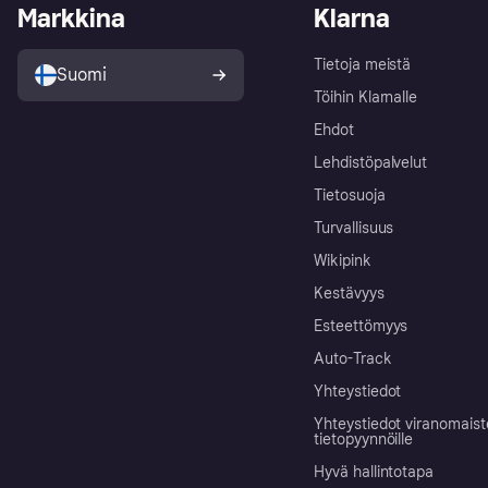
Markkina
Klarna
Tietoja meistä
Suomi
Töihin Klarnalle
Ehdot
Lehdistöpalvelut
Tietosuoja
Turvallisuus
Wikipink
Kestävyys
Esteettömyys
Auto-Track
Yhteystiedot
Yhteystiedot viranomais
tietopyynnöille
Hyvä hallintotapa