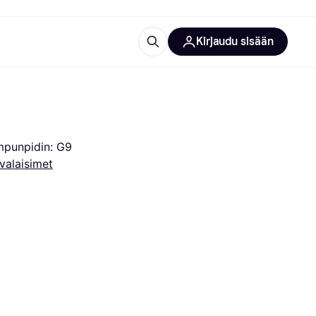
Kirjaudu sisään
totarvikkeet
rna?
ampunpidin: G9
valaisimet
 kategoriat