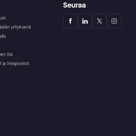
Seuraa
uki
isään yrityksenä
alla
nen tila
ja integraatiot