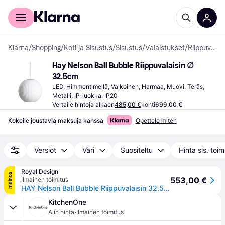
Kuluttajille
Yrityksille
Klarna
/
Shopping
/
Koti ja Sisustus
/
Sisustus
/
Valaistukset
/
Riippuvalaisimet
Hay Nelson Ball Bubble Riippuvalaisin ∅ 
32.5cm
LED, Himmentimellä, Valkoinen, Harmaa, Muovi, Teräs, 
Metalli, IP-luokka: IP20
Vertaile hintoja alkaen
485,00 €
kohti
699,00 €
Kokeile joustavia maksuja kanssa
Opettele miten
Versiot
Väri
Suositeltu
Hinta sis. toi
Royal Design
mainos
553,00 €
Ilmainen toimitus
HAY Nelson Ball Bubble Riippuvalaisin 32,5 Cm - Riippuvalaisimet Muovipolymeeri Luonnonvalkoinen - AB099-A601-AB14
KitchenOne
·
Alin hinta
Ilmainen toimitus