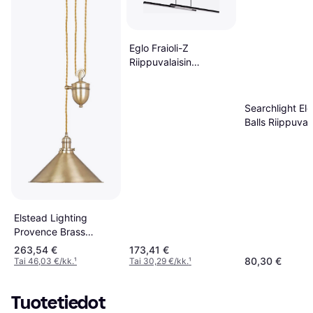
Eglo Fraioli-Z
Riippuvalaisin
105.5cm
Searchlight Ele
Balls Riippuval
25cm
Elstead Lighting
Provence Brass
Riippuvalaisin ∅ 37cm
263,54 €
173,41 €
80,30 €
Tai 46,03 €/kk.
¹
Tai 30,29 €/kk.
¹
Tuotetiedot