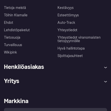
Tietoja meistä
Kestävyys
Töihin Klarnalle
Esteettömyys
Ehdot
Auto-Track
Lehdistöpalvelut
Yhteystiedot
Tietosuoja
Yhteystiedot viranomaisten
tietopyynnöille
Turvallisuus
Hyvä hallintotapa
Wikipink
Sijoittajasuhteet
Henkilöasiakas
Ohje
Reklamaatiot
Yritys
Kirjaudu sisään
Shoppaile turvallisesti Klarnalla
Kauppiastuki
Kehittäjät
Klarna app
Yksityisyysasetukset
Kirjaudu sisään yrityksenä
Operatiivinen tila
Markkina
Tutustu kauppoihin
Peruutusoikeutesi
Myy Klarnalla
Kumppanit ja integraatiot
Ostajan turva