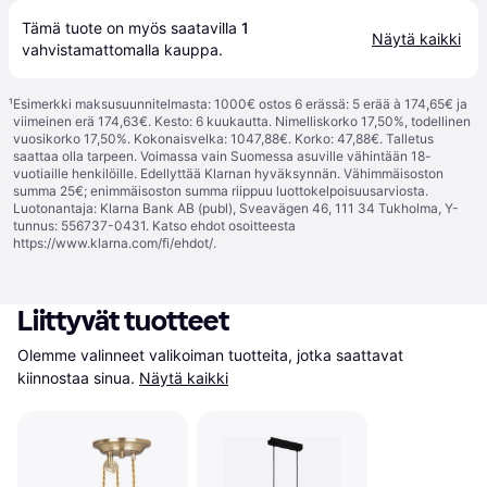
Tämä tuote on myös saatavilla 
1
Näytä kaikki
vahvistamattomalla 
kauppa
.
¹
Esimerkki maksusuunnitelmasta: 1000€ ostos 6 erässä: 5 erää à 174,65€ ja
viimeinen erä 174,63€. Kesto: 6 kuukautta. Nimelliskorko 17,50%, todellinen
vuosikorko 17,50%. Kokonaisvelka: 1047,88€. Korko: 47,88€. Talletus
saattaa olla tarpeen. Voimassa vain Suomessa asuville vähintään 18-
vuotiaille henkilöille. Edellyttää Klarnan hyväksynnän. Vähimmäisoston
summa 25€; enimmäisoston summa riippuu luottokelpoisuusarviosta.
Luotonantaja: Klarna Bank AB (publ), Sveavägen 46, 111 34 Tukholma, Y-
tunnus: 556737-0431. Katso ehdot osoitteesta
https://www.klarna.com/fi/ehdot/
.
Liittyvät tuotteet
Olemme valinneet valikoiman tuotteita, jotka saattavat 
kiinnostaa sinua.
Näytä kaikki