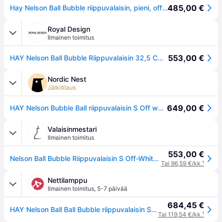
485,00 €
Hay Nelson Ball Bubble riippuvalaisin, pieni, off-white
Royal Design
Ilmainen toimitus
553,00 €
HAY Nelson Ball Bubble Riippuvalaisin 32,5 Cm - Riippuvalaisimet Muovipolymeeri Luonnonvalkoinen - AB099-A601-AB14
Nordic Nest
Jälkitilaus
649,00 €
HAY Nelson Bubble Ball riippuvalaisin S Off white
Valaisinmestari
Ilmainen toimitus
553,00 €
Nelson Ball Bubble Riippuvalaisin S Off-White - Herman Miller HAY - Olohuone - Design - Muovi - Yksilamppuinen
Tai 96,59 €/kk.
¹
Nettilamppu
Ilmainen toimitus
,
5-7 päivää
684,45 €
HAY Nelson Ball Ball Bubble riippuvalaisin S Ø 32,5 cm - valkoinen
Tai 119,54 €/kk.
¹