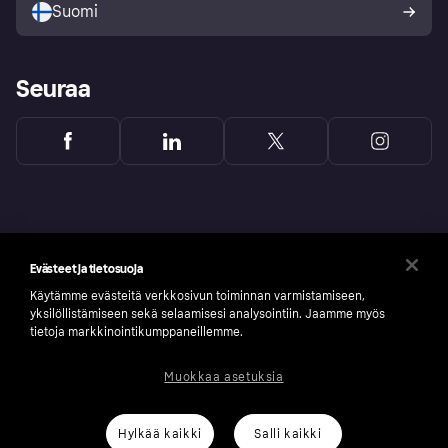
Suomi
Seuraa
Evästeet ja tietosuoja
Käytämme evästeitä verkkosivun toiminnan varmistamiseen,
yksilöllistämiseen sekä selaamisesi analysointiin. Jaamme myös
tietoja markkinointikumppaneillemme.
Muokkaa asetuksia
Copyright © 2005-2026 Klarna Bank AB (publ). Headquarters: Stockholm, Sweden. All
rights reserved. Klarna Bank AB (publ). Sveavägen 46, 111 34 Stockholm. Organization
number: 556737-0431
Hylkää kaikki
Salli kaikki