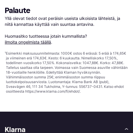
Palaute
Yllä olevat tiedot ovat peräisin useista ulkoisista lähteistä, ja 
niitä kannattaa käyttää vain suuntaa antavina.

Huomasitko tuotteessa jotain kummallista? 
ilmoita ongelmista täällä
.
¹
Esimerkki maksusuunnitelmasta: 1000€ ostos 6 erässä: 5 erää à 174,65€
ja viimeinen erä 174,63€. Kesto: 6 kuukautta. Nimelliskorko 17,50%,
todellinen vuosikorko 17,50%. Kokonaisvelka: 1047,88€. Korko: 47,88€.
Talletus saattaa olla tarpeen. Voimassa vain Suomessa asuville vähintään
18-vuotiaille henkilöille. Edellyttää Klarnan hyväksynnän.
Vähimmäisoston summa 25€; enimmäisoston summa riippuu
luottokelpoisuusarviosta. Luotonantaja: Klarna Bank AB (publ),
Sveavägen 46, 111 34 Tukholma, Y-tunnus: 556737-0431. Katso ehdot
osoitteesta
https://www.klarna.com/fi/ehdot/
.
Klarna