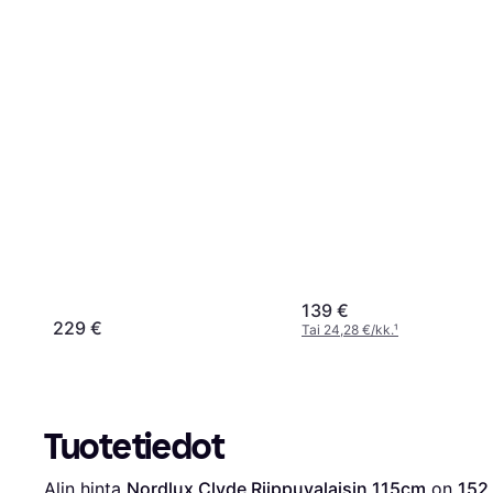
139 €
229 €
Tai 24,28 €/kk.
¹
Tuotetiedot
Alin hinta 
Nordlux Clyde Riippuvalaisin 115cm
 on 
152