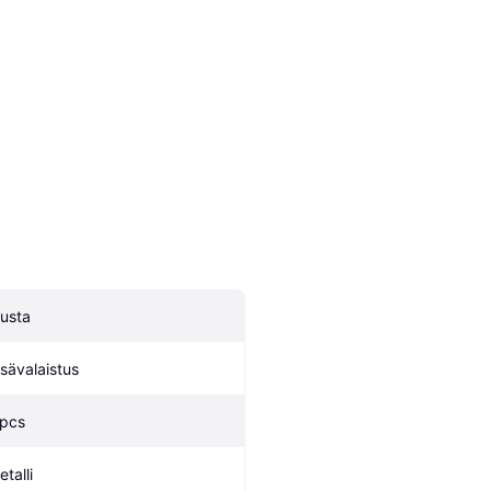
usta
isävalaistus
 pcs
talli