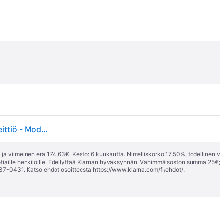
Clyde 4 LED Riippuvalaisin Long Black - Nordlux - Keittiö - Moderni - Metalli - Monilamppuinen
ja viimeinen erä 174,63€. Kesto: 6 kuukautta. Nimelliskorko 17,50%, todellinen 
tiaille henkilöille. Edellyttää Klarnan hyväksynnän. Vähimmäisoston summa 25€
37-0431. Katso ehdot osoitteesta
https://www.klarna.com/fi/ehdot/
.