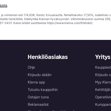
äällä
.
ja viimeinen erä 174,63€. Kesto: 6 kuukautta. Nimelliskorko 17,50%, todellinen 
tiaille henkilöille. Edellyttää Klarnan hyväksynnän. Vähimmäisoston summa 25€
37-0431. Katso ehdot osoitteesta
https://www.klarna.com/fi/ehdot/
.
Henkilöasiakas
Yritys
Ohje
Kauppiast
Kirjaudu sisään
Kirjaudu s
Klarna app
Myy Klarn
Tutustu kauppoihin
Kehittäjät
Ostajan turva
Operatiivi
Reklamaatiot
Kumppanit 