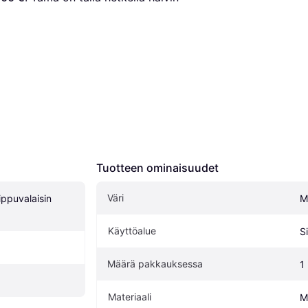
Tuotteen ominaisuudet
Väri
ppuvalaisin 
M
Käyttöalue
S
Määrä pakkauksessa
1
Materiaali
Me