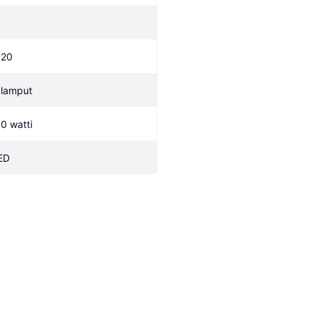
P20
 lamput
.0 watti
ED