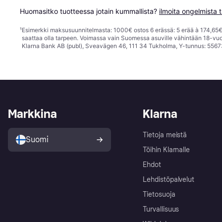
Huomasitko tuotteessa jotain kummallista? 
ilmoita ongelmista t
¹
Esimerkki maksusuunnitelmasta: 1000€ ostos 6 erässä: 5 erää à 174,65€ 
saattaa olla tarpeen. Voimassa vain Suomessa asuville vähintään 18-vuo
Klarna Bank AB (publ), Sveavägen 46, 111 34 Tukholma, Y-tunnus: 5567
Markkina
Klarna
Tietoja meistä
Suomi
Töihin Klarnalle
Ehdot
Lehdistöpalvelut
Tietosuoja
Turvallisuus