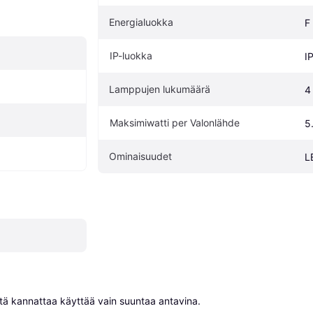
Energialuokka
F
IP-luokka
I
Lamppujen lukumäärä
4
Maksimiwatti per Valonlähde
5
Ominaisuudet
L
niitä kannattaa käyttää vain suuntaa antavina.
