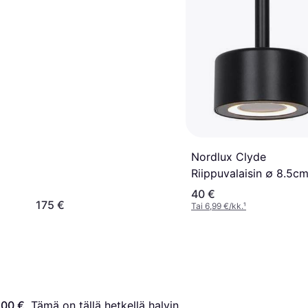
Nordlux Clyde
Riippuvalaisin ∅ 8.5c
40 €
175 €
Tai 6,99 €/kk.
¹
,00 €
. Tämä on tällä hetkellä halvin 