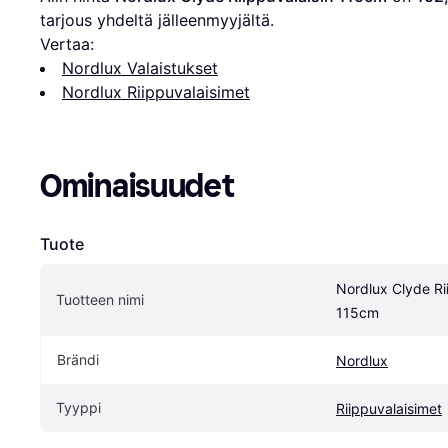
tarjous yhdeltä jälleenmyyjältä.
Vertaa:
Nordlux Valaistukset
Nordlux Riippuvalaisimet
Ominaisuudet
Tuote
Nordlux Clyde Rii
Tuotteen nimi
115cm
Brändi
Nordlux
Tyyppi
Riippuvalaisimet