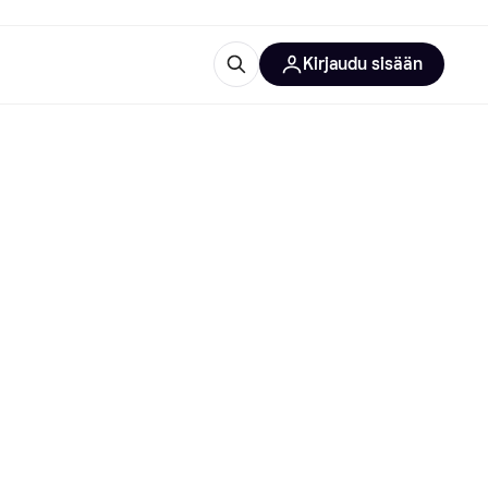
Kirjaudu sisään
totarvikkeet
rna?
 kategoriat