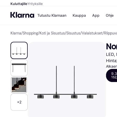
Kuluttajille
Yrityksille
Tutustu Klarnaan
Kauppa
App
Ohje
Klarna
/
Shopping
/
Koti ja Sisustus
/
Sisustus
/
Valaistukset
/
Riippuv
Kaupat
Ma
Booking.
Mak
Nor
Gigantti
Mak
H&M
Mak
LED, 
Peten Koi
kul
Wolt
Mak
Hinta
Rah
Alkae
Mob
9.
152
Kauppahakem
+2