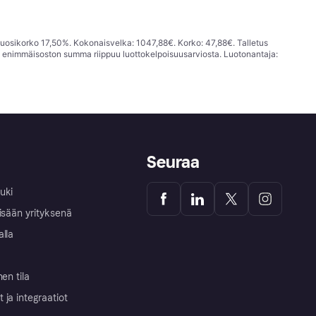
vuosikorko 17,50%. Kokonaisvelka: 1047,88€. Korko: 47,88€. Talletus
; enimmäisoston summa riippuu luottokelpoisuusarviosta. Luotonantaja:
Seuraa
uki
isään yrityksenä
alla
nen tila
ja integraatiot