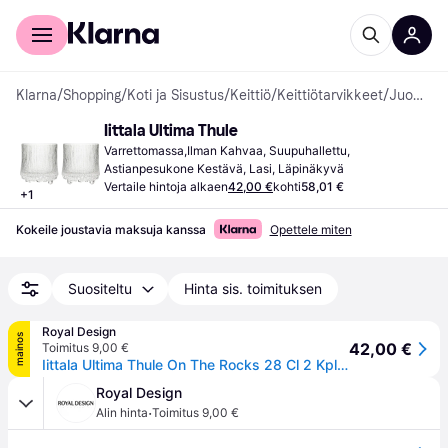
Kuluttajille
Yrityksille
Klarna
/
Shopping
/
Koti ja Sisustus
/
Keittiö
/
Keittiötarvikkeet
/
Juomalasit
Iittala Ultima Thule
Varrettomassa,Ilman Kahvaa, Suupuhallettu, 
Astianpesukone Kestävä, Lasi, Läpinäkyvä
Vertaile hintoja alkaen
42,00 €
kohti
58,01 €
+
1
Kokeile joustavia maksuja kanssa
Opettele miten
Suositeltu
Hinta sis. toimituksen
Royal Design
mainos
42,00 €
Toimitus 9,00 €
Iittala Ultima Thule On The Rocks 28 Cl 2 Kpl:n Pakkaus - Viskilasit & Konjakkilasit Lasi Kirkas - 1008516
Royal Design
·
Alin hinta
Toimitus 9,00 €