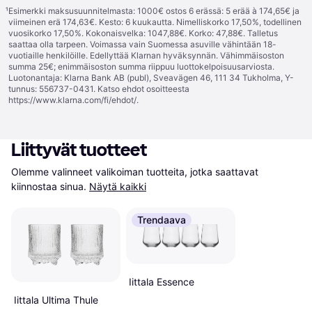
¹
Esimerkki maksusuunnitelmasta: 1000€ ostos 6 erässä: 5 erää à 174,65€ ja
viimeinen erä 174,63€. Kesto: 6 kuukautta. Nimelliskorko 17,50%, todellinen
vuosikorko 17,50%. Kokonaisvelka: 1047,88€. Korko: 47,88€. Talletus
saattaa olla tarpeen. Voimassa vain Suomessa asuville vähintään 18-
vuotiaille henkilöille. Edellyttää Klarnan hyväksynnän. Vähimmäisoston
summa 25€; enimmäisoston summa riippuu luottokelpoisuusarviosta.
Luotonantaja: Klarna Bank AB (publ), Sveavägen 46, 111 34 Tukholma, Y-
tunnus: 556737-0431. Katso ehdot osoitteesta
https://www.klarna.com/fi/ehdot/
.
Liittyvät tuotteet
Olemme valinneet valikoiman tuotteita, jotka saattavat 
kiinnostaa sinua.
Näytä kaikki
Trendaava
Iittala Essence
Iittala Ultima Thule