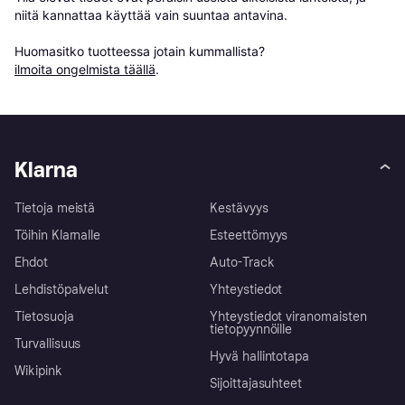
niitä kannattaa käyttää vain suuntaa antavina.

Huomasitko tuotteessa jotain kummallista? 
ilmoita ongelmista täällä
.
Klarna
Tietoja meistä
Kestävyys
Töihin Klarnalle
Esteettömyys
Ehdot
Auto-Track
Lehdistöpalvelut
Yhteystiedot
Tietosuoja
Yhteystiedot viranomaisten
tietopyynnöille
Turvallisuus
Hyvä hallintotapa
Wikipink
Sijoittajasuhteet