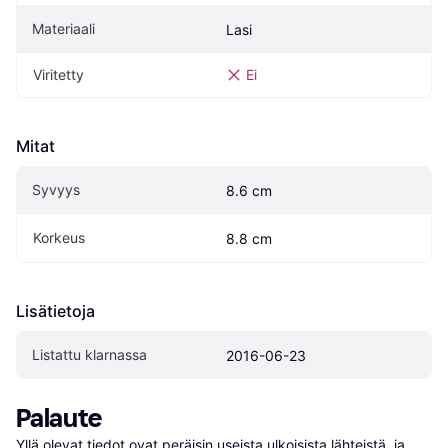
Materiaali
Lasi
Viritetty
Ei
Mitat
Syvyys
8.6 cm
Korkeus
8.8 cm
Lisätietoja
Listattu klarnassa
2016-06-23
Palaute
Yllä olevat tiedot ovat peräisin useista ulkoisista lähteistä, ja 