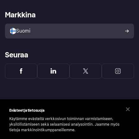
Kauppiastuki
Kehittäjät
Klarna app
Yksityisyysasetukset
Kirjaudu sisään yrityksenä
Operatiivinen tila
Markkina
Tutustu kauppoihin
Peruutusoikeutesi
Myy Klarnalla
Kumppanit ja integraatiot
Ostajan turva
Suomi
Seuraa
Evästeet ja tietosuoja
Käytämme evästeitä verkkosivun toiminnan varmistamiseen,
yksilöllistämiseen sekä selaamisesi analysointiin. Jaamme myös
tietoja markkinointikumppaneillemme.