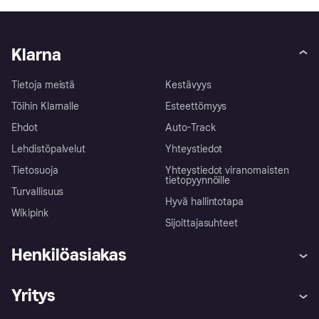
Klarna
Tietoja meistä
Kestävyys
Töihin Klarnalle
Esteettömyys
Ehdot
Auto-Track
Lehdistöpalvelut
Yhteystiedot
Tietosuoja
Yhteystiedot viranomaisten
tietopyynnöille
Turvallisuus
Hyvä hallintotapa
Wikipink
Sijoittajasuhteet
Henkilöasiakas
Ohje
Reklamaatiot
Yritys
Kirjaudu sisään
Shoppaile turvallisesti Klarnalla