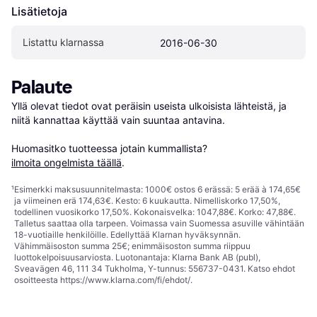
Lisätietoja
Listattu klarnassa
2016-06-30
Palaute
Yllä olevat tiedot ovat peräisin useista ulkoisista lähteistä, ja 
niitä kannattaa käyttää vain suuntaa antavina.

Huomasitko tuotteessa jotain kummallista? 
ilmoita ongelmista täällä
.
¹
Esimerkki maksusuunnitelmasta: 1000€ ostos 6 erässä: 5 erää à 174,65€
ja viimeinen erä 174,63€. Kesto: 6 kuukautta. Nimelliskorko 17,50%,
todellinen vuosikorko 17,50%. Kokonaisvelka: 1047,88€. Korko: 47,88€.
Talletus saattaa olla tarpeen. Voimassa vain Suomessa asuville vähintään
18-vuotiaille henkilöille. Edellyttää Klarnan hyväksynnän.
Vähimmäisoston summa 25€; enimmäisoston summa riippuu
luottokelpoisuusarviosta. Luotonantaja: Klarna Bank AB (publ),
Sveavägen 46, 111 34 Tukholma, Y-tunnus: 556737-0431. Katso ehdot
osoitteesta
https://www.klarna.com/fi/ehdot/
.