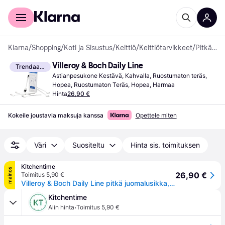
Kuluttajille
Yrityksille
Klarna
/
Shopping
/
Koti ja Sisustus
/
Keittiö
/
Keittiötarvikkeet
/
Pitkät Lusikat
Villeroy & Boch Daily Line
Trendaava
Astianpesukone Kestävä, Kahvalla, Ruostumaton teräs, 
Hopea, Ruostumaton Teräs, Hopea, Harmaa
Hinta
26,90 €
Kokeile joustavia maksuja kanssa
Opettele miten
Väri
Suositeltu
Hinta sis. toimituksen
Kitchentime
mainos
26,90 €
Toimitus 5,90 €
Villeroy & Boch Daily Line pitkä juomalusikka, 6-pakkaus 6-pakkaus
Kitchentime
·
Alin hinta
Toimitus 5,90 €