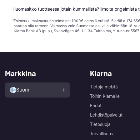
Huomasitko tuotteessa jotain kummallista? 
ilmoita ongelmista t
¹
Esimerkki maksusuunnitelmasta: 1000€ ostos 6 erässä: 5 erää à 174,65€ 
saattaa olla tarpeen. Voimassa vain Suomessa asuville vähintään 18-vuo
Klarna Bank AB (publ), Sveavägen 46, 111 34 Tukholma, Y-tunnus: 5567
Markkina
Klarna
Tietoja meistä
Suomi
Töihin Klarnalle
Ehdot
Lehdistöpalvelut
Tietosuoja
Turvallisuus