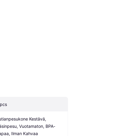
 pcs
stianpesukone Kestävä, 
äsinpesu, Vuotamaton, BPA-
apaa, Ilman Kahvaa