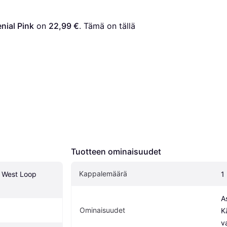
nial Pink
 on 
22,99 €
. Tämä on tällä 
Tuotteen ominaisuudet
Kappalemäärä
 West Loop 
1
A
Ominaisuudet
K
v