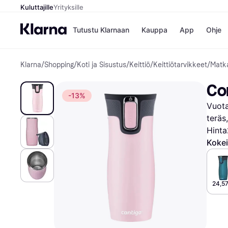
Kuluttajille
Yrityksille
Tutustu Klarnaan
Kauppa
App
Ohje
Klarna
/
Shopping
/
Koti ja Sisustus
/
Keittiö
/
Keittiötarvikkeet
/
Matk
Kaupat
Mak
Booking.
Mak
Con
Gigantti
Mak
-13%
H&M
Mak
Vuota
Peten Koi
Mak
Wolt
Rah
teräs
Mob
Hinta
Kokei
Kauppahakem
24,57