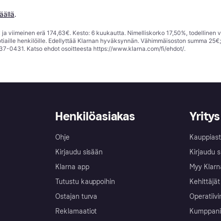
äällä
.
ja viimeinen erä 174,63€. Kesto: 6 kuukautta. Nimelliskorko 17,50%, todellinen 
tiaille henkilöille. Edellyttää Klarnan hyväksynnän. Vähimmäisoston summa 25€
37-0431. Katso ehdot osoitteesta
https://www.klarna.com/fi/ehdot/
.
Henkilöasiakas
Yritys
Ohje
Kauppiast
Kirjaudu sisään
Kirjaudu s
Klarna app
Myy Klarn
Tutustu kauppoihin
Kehittäjät
Ostajan turva
Operatiivi
Reklamaatiot
Kumppanit 