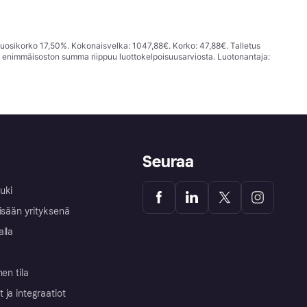
vuosikorko 17,50%. Kokonaisvelka: 1047,88€. Korko: 47,88€. Talletus
; enimmäisoston summa riippuu luottokelpoisuusarviosta. Luotonantaja:
Seuraa
uki
isään yrityksenä
alla
nen tila
ja integraatiot