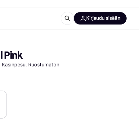
Kirjaudu sisään
totarvikkeet
rna?
l Pink
 Käsinpesu, Ruostumaton 
 kategoriat