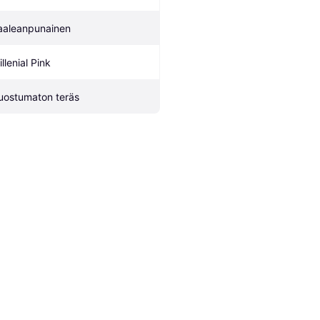
aaleanpunainen
llenial Pink 
uostumaton teräs