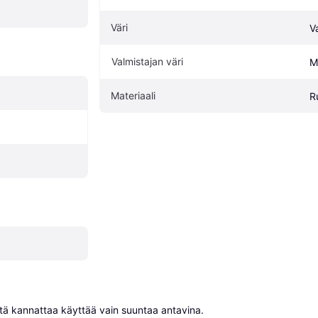
Väri
V
Valmistajan väri
Mi
Materiaali
R
niitä kannattaa käyttää vain suuntaa antavina.
