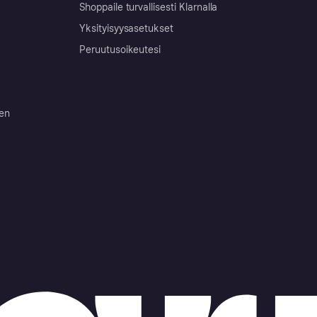
Shoppaile turvallisesti Klarnalla
Yksityisyysasetukset
Peruutusoikeutesi
ten