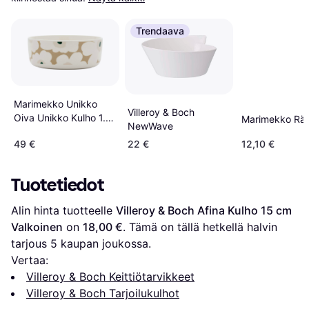
Trendaava
Marimekko Unikko
Villeroy & Boch
Oiva Unikko Kulho 1.5
Marimekko Rä
NewWave
l White Beige Light
49 €
22 €
12,10 €
Sand
Tuotetiedot
Alin hinta tuotteelle 
Villeroy & Boch Afina Kulho 15 cm 
Valkoinen
 on 
18,00 €
. Tämä on tällä hetkellä halvin 
tarjous 
5
 kaupan joukossa.
Vertaa:
Villeroy & Boch Keittiötarvikkeet
Villeroy & Boch Tarjoilukulhot