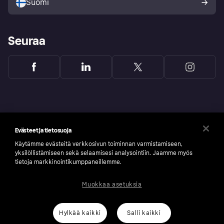
Suomi
Seuraa
Evästeet ja tietosuoja
Käytämme evästeitä verkkosivun toiminnan varmistamiseen,
yksilöllistämiseen sekä selaamisesi analysointiin. Jaamme myös
tietoja markkinointikumppaneillemme.
Muokkaa asetuksia
Copyright © 2005-2026 Klarna Bank AB (publ). Headquarters: Stockholm, Sweden. All
rights reserved. Klarna Bank AB (publ). Sveavägen 46, 111 34 Stockholm. Organization
number: 556737-0431
Hylkää kaikki
Salli kaikki
Klarnan evästeseloste
Klarna.com