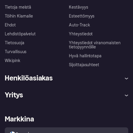
Tietoja meistä
Kestävyys
Töihin Klarnalle
Esteettömyys
Ehdot
Auto-Track
Lehdistöpalvelut
Yhteystiedot
Tietosuoja
Yhteystiedot viranomaisten
tietopyynnöille
Turvallisuus
Hyvä hallintotapa
Wikipink
Sijoittajasuhteet
Henkilöasiakas
Ohje
Reklamaatiot
Yritys
Kirjaudu sisään
Shoppaile turvallisesti Klarnalla
Kauppiastuki
Kehittäjät
Klarna app
Yksityisyysasetukset
Kirjaudu sisään yrityksenä
Operatiivinen tila
Markkina
Tutustu kauppoihin
Peruutusoikeutesi
Myy Klarnalla
Kumppanit ja integraatiot
Ostajan turva