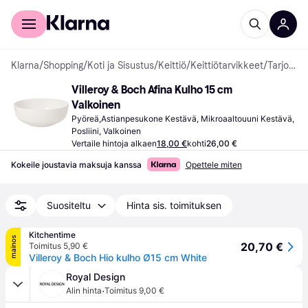
Kuluttajille
Yrityksille
Klarna
/
Shopping
/
Koti ja Sisustus
/
Keittiö
/
Keittiötarvikkeet
/
Tarjoilukulhot
Villeroy & Boch Afina Kulho 15 cm 
Valkoinen
Pyöreä,Astianpesukone Kestävä, Mikroaaltouuni Kestävä, 
Posliini, Valkoinen
Vertaile hintoja alkaen
18,00 €
kohti
26,00 €
Kokeile joustavia maksuja kanssa
Opettele miten
Suositeltu
Hinta sis. toimituksen
Kitchentime
mainos
20,70 €
Toimitus 5,90 €
Villeroy & Boch Hio kulho Ø15 cm White
Royal Design
·
Alin hinta
Toimitus 9,00 €