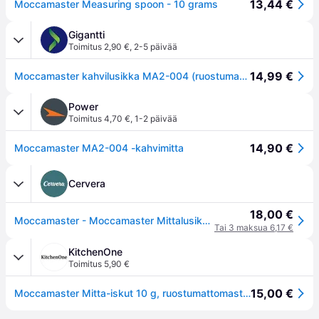
13,44 €
Moccamaster Measuring spoon - 10 grams
Gigantti
Toimitus 2,90 €
,
2-5 päivää
14,99 €
Moccamaster kahvilusikka MA2-004 (ruostumaton teräs)
Power
Toimitus 4,70 €
,
1-2 päivää
14,90 €
Moccamaster MA2-004 -kahvimitta
Cervera
18,00 €
Moccamaster - Moccamaster Mittalusikka MA2-004 Polished silver
Tai 3 maksua 6,17 €
KitchenOne
Toimitus 5,90 €
15,00 €
Moccamaster Mitta-iskut 10 g, ruostumattomasta teräksestä