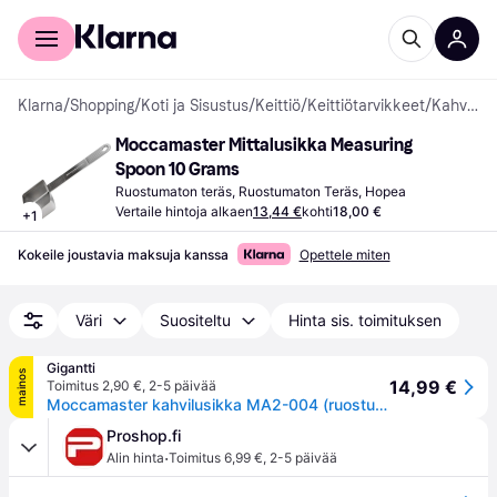
Kuluttajille
Yrityksille
Klarna
/
Shopping
/
Koti ja Sisustus
/
Keittiö
/
Keittiötarvikkeet
/
Kahvilusikat
Moccamaster Mittalusikka Measuring 
Spoon 10 Grams
Ruostumaton teräs, Ruostumaton Teräs, Hopea
Vertaile hintoja alkaen
13,44 €
kohti
18,00 €
+
1
Kokeile joustavia maksuja kanssa
Opettele miten
Väri
Suositeltu
Hinta sis. toimituksen
Gigantti
mainos
14,99 €
Toimitus 2,90 €
,
2-5 päivää
Moccamaster kahvilusikka MA2-004 (ruostumaton teräs)
Proshop.fi
·
Alin hinta
Toimitus 6,99 €
,
2-5 päivää