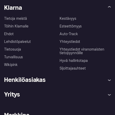
Klarna
Tietoja meistä
Kestävyys
Töihin Klarnalle
Esteettömyys
Ehdot
Auto-Track
Lehdistöpalvelut
Yhteystiedot
Tietosuoja
Yhteystiedot viranomaisten
tietopyynnöille
Turvallisuus
Hyvä hallintotapa
Wikipink
Sijoittajasuhteet
Henkilöasiakas
Ohje
Reklamaatiot
Yritys
Kirjaudu sisään
Shoppaile turvallisesti Klarnalla
Kauppiastuki
Kehittäjät
Klarna app
Yksityisyysasetukset
Kirjaudu sisään yrityksenä
Operatiivinen tila
Tutustu kauppoihin
Peruutusoikeutesi