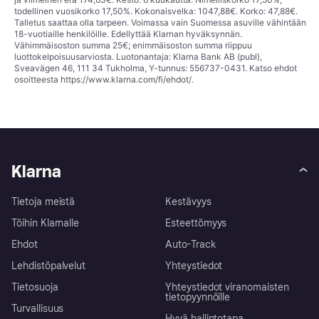
todellinen vuosikorko 17,50%. Kokonaisvelka: 1047,88€. Korko: 47,88€.
Talletus saattaa olla tarpeen. Voimassa vain Suomessa asuville vähintään
18-vuotiaille henkilöille. Edellyttää Klarnan hyväksynnän.
Vähimmäisoston summa 25€; enimmäisoston summa riippuu
luottokelpoisuusarviosta. Luotonantaja: Klarna Bank AB (publ),
Sveavägen 46, 111 34 Tukholma, Y-tunnus: 556737-0431. Katso ehdot
osoitteesta
https://www.klarna.com/fi/ehdot/
.
Klarna
Tietoja meistä
Kestävyys
Töihin Klarnalle
Esteettömyys
Ehdot
Auto-Track
Lehdistöpalvelut
Yhteystiedot
Tietosuoja
Yhteystiedot viranomaisten
tietopyynnöille
Turvallisuus
Hyvä hallintotapa