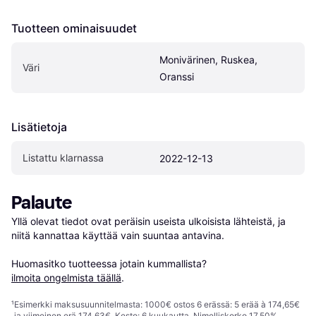
Tuotteen ominaisuudet
Monivärinen, Ruskea, 
Väri
Oranssi
Lisätietoja
Listattu klarnassa
2022-12-13
Palaute
Yllä olevat tiedot ovat peräisin useista ulkoisista lähteistä, ja 
niitä kannattaa käyttää vain suuntaa antavina.

Huomasitko tuotteessa jotain kummallista? 
ilmoita ongelmista täällä
.
¹
Esimerkki maksusuunnitelmasta: 1000€ ostos 6 erässä: 5 erää à 174,65€
ja viimeinen erä 174,63€. Kesto: 6 kuukautta. Nimelliskorko 17,50%,