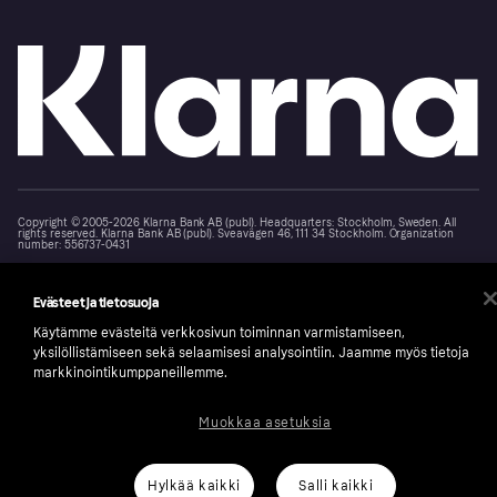
Copyright © 2005-2026 Klarna Bank AB (publ). Headquarters: Stockholm, Sweden. All
rights reserved. Klarna Bank AB (publ). Sveavägen 46, 111 34 Stockholm. Organization
number: 556737-0431
Klarnan evästeseloste
Klarna.com
Evästeet ja tietosuoja
Käytämme evästeitä verkkosivun toiminnan varmistamiseen,
yksilöllistämiseen sekä selaamisesi analysointiin. Jaamme myös tietoja
markkinointikumppaneillemme.
Muokkaa asetuksia
Hylkää kaikki
Salli kaikki