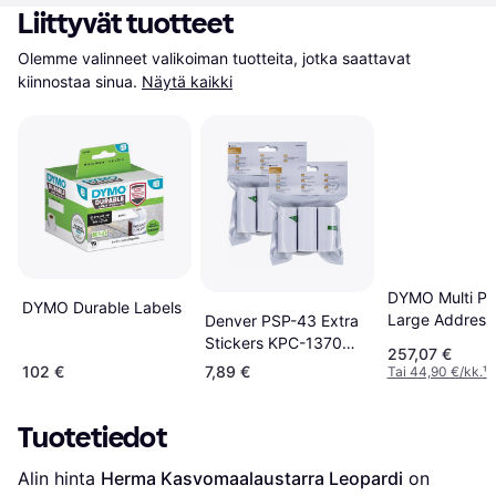
Liittyvät tuotteet
Olemme valinneet valikoiman tuotteita, jotka saattavat 
kiinnostaa sinua.
Näytä kaikki
DYMO Multi P
DYMO Durable Labels
Large Address
Denver PSP-43 Extra
Stickers KPC-1370
257,07 €
MBP-32B
102 €
7,89 €
Tai 44,90 €/kk.
¹
Tuotetiedot
Alin hinta 
Herma Kasvomaalaustarra Leopardi
 on 