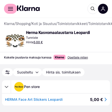
Kuluttajille
Yrityksille
Klarna
/
Shopping
/
Koti ja Sisustus
/
Toimistotarvikkeet
/
Toimistotarvik
Herma Kasvomaalaustarra Leopardi
Tunniste
Hinta
5,00 €
Kokeile joustavia maksuja kanssa
Opettele miten
Suositeltu
Hinta sis. toimituksen
Pen store
5,00 €
HERMA Face Art Stickers Leopardi