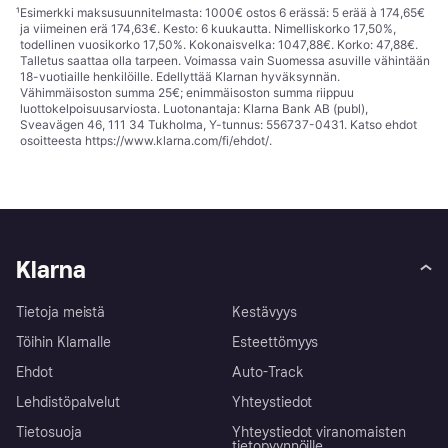
¹
Esimerkki maksusuunnitelmasta: 1000€ ostos 6 erässä: 5 erää à 174,65€
ja viimeinen erä 174,63€. Kesto: 6 kuukautta. Nimelliskorko 17,50%,
todellinen vuosikorko 17,50%. Kokonaisvelka: 1047,88€. Korko: 47,88€.
Talletus saattaa olla tarpeen. Voimassa vain Suomessa asuville vähintään
18-vuotiaille henkilöille. Edellyttää Klarnan hyväksynnän.
Vähimmäisoston summa 25€; enimmäisoston summa riippuu
luottokelpoisuusarviosta. Luotonantaja: Klarna Bank AB (publ),
Sveavägen 46, 111 34 Tukholma, Y-tunnus: 556737-0431. Katso ehdot
osoitteesta
https://www.klarna.com/fi/ehdot/
.
Klarna
Tietoja meistä
Kestävyys
Töihin Klarnalle
Esteettömyys
Ehdot
Auto-Track
Lehdistöpalvelut
Yhteystiedot
Tietosuoja
Yhteystiedot viranomaisten
tietopyynnöille