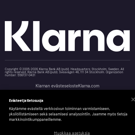
Copyright © 2005-2026 Klarna Bank AB (publ). Headquarters: Stockholm, Sweden. All
rights reserved. Klarna Bank AB (publ). Sveavägen 46, 111 34 Stockholm. Organization
number: 556737-0431
Klarnan evästeseloste
Klarna.com
Evästeet ja tietosuoja
Käytämme evästeitä verkkosivun toiminnan varmistamiseen,
yksilöllistämiseen sekä selaamisesi analysointiin. Jaamme myös tietoja
markkinointikumppaneillemme.
Muokkaa asetuksia