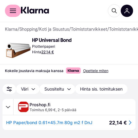
Kuluttajille
Yrityksille
Klarna
/
Shopping
/
Koti ja Sisustus
/
Toimistotarvikkeet
/
Toimistotarvik
HP Universal Bond
Plotteripaperi
Hinta
22,14 €
Kokeile joustavia maksuja kanssa
Opettele miten
Väri
Suositeltu
Hinta sis. toimituksen
Proshop.fi
Toimitus 6,99 €
,
2-5 päivää
22,14 €
HP Paper/bond 0.61x45.7m 80g m2 f DnJ