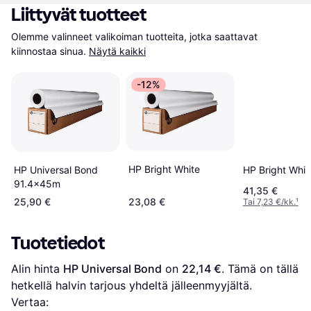
Liittyvät tuotteet
Olemme valinneet valikoiman tuotteita, jotka saattavat 
kiinnostaa sinua.
Näytä kaikki
-12%
HP Bright White
HP Universal Bond
HP Bright Whit
91.4x45m
41,35 €
25,90 €
23,08 €
Tai 7,23 €/kk.
¹
Tuotetiedot
Alin hinta 
HP Universal Bond
 on 
22,14 €
. Tämä on tällä 
hetkellä halvin tarjous yhdeltä jälleenmyyjältä.
Vertaa: