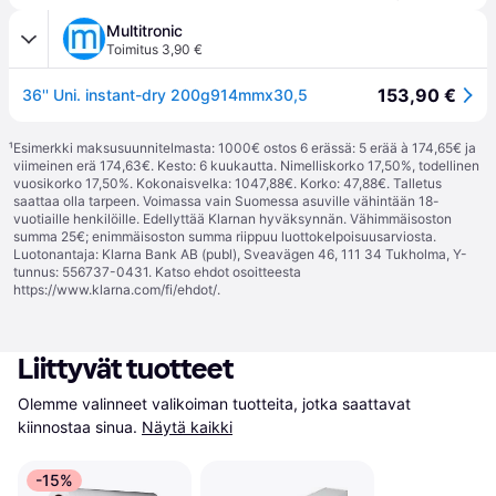
Multitronic
Toimitus 3,90 €
153,90 €
36'' Uni. instant-dry 200g914mmx30,5
¹
Esimerkki maksusuunnitelmasta: 1000€ ostos 6 erässä: 5 erää à 174,65€ ja
viimeinen erä 174,63€. Kesto: 6 kuukautta. Nimelliskorko 17,50%, todellinen
vuosikorko 17,50%. Kokonaisvelka: 1047,88€. Korko: 47,88€. Talletus
saattaa olla tarpeen. Voimassa vain Suomessa asuville vähintään 18-
vuotiaille henkilöille. Edellyttää Klarnan hyväksynnän. Vähimmäisoston
summa 25€; enimmäisoston summa riippuu luottokelpoisuusarviosta.
Luotonantaja: Klarna Bank AB (publ), Sveavägen 46, 111 34 Tukholma, Y-
tunnus: 556737-0431. Katso ehdot osoitteesta
https://www.klarna.com/fi/ehdot/
.
Liittyvät tuotteet
Olemme valinneet valikoiman tuotteita, jotka saattavat 
kiinnostaa sinua.
Näytä kaikki
-15%