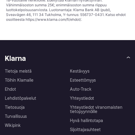
18-vuotiaille henkilöille. Edellyttää Klarnan hyväksynnän.
Vähimmäisoston summa 25€; enimmäisoston summa riippuu
luottokelpoisuusarviosta. Luotonantaja: Klarna Bank AB (publ),
Sveavägen 46, 111 34 Tukholma, Y-tunnus: 556737-0431. Katso ehdot
osoitteesta
https://www.klarna.com/fi/ehdot/
.
Klarna
Tietoja meistä
Kestävyys
Töihin Klarnalle
Esteettömyys
Ehdot
Auto-Track
Lehdistöpalvelut
Yhteystiedot
Tietosuoja
Yhteystiedot viranomaisten
tietopyynnöille
Turvallisuus
Hyvä hallintotapa
Wikipink
Sijoittajasuhteet