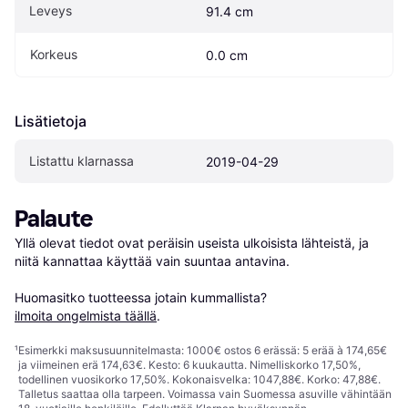
Leveys
91.4 cm
Korkeus
0.0 cm
Lisätietoja
Listattu klarnassa
2019-04-29
Palaute
Yllä olevat tiedot ovat peräisin useista ulkoisista lähteistä, ja 
niitä kannattaa käyttää vain suuntaa antavina.

Huomasitko tuotteessa jotain kummallista? 
ilmoita ongelmista täällä
.
¹
Esimerkki maksusuunnitelmasta: 1000€ ostos 6 erässä: 5 erää à 174,65€
ja viimeinen erä 174,63€. Kesto: 6 kuukautta. Nimelliskorko 17,50%,
todellinen vuosikorko 17,50%. Kokonaisvelka: 1047,88€. Korko: 47,88€.
Talletus saattaa olla tarpeen. Voimassa vain Suomessa asuville vähintään