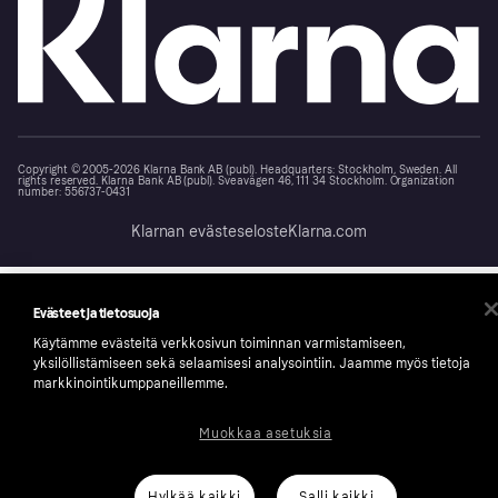
Copyright © 2005-2026 Klarna Bank AB (publ). Headquarters: Stockholm, Sweden. All
rights reserved. Klarna Bank AB (publ). Sveavägen 46, 111 34 Stockholm. Organization
number: 556737-0431
Klarnan evästeseloste
Klarna.com
Evästeet ja tietosuoja
Käytämme evästeitä verkkosivun toiminnan varmistamiseen,
yksilöllistämiseen sekä selaamisesi analysointiin. Jaamme myös tietoja
markkinointikumppaneillemme.
Muokkaa asetuksia
Hylkää kaikki
Salli kaikki