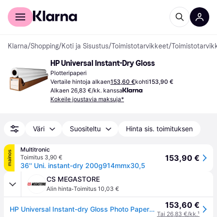
Kuluttajille
Yrityksille
Klarna
/
Shopping
/
Koti ja Sisustus
/
Toimistotarvikkeet
/
Toimistotarvik
HP Universal Instant-Dry Gloss
Plotteripaperi
Vertaile hintoja alkaen
153,60 €
kohti
153,90 €
Alkaen 26,83 €/kk. kanssa
Kokeile joustavia maksuja*
Väri
Suositeltu
Hinta sis. toimituksen
Multitronic
mainos
153,90 €
Toimitus 3,90 €
36'' Uni. instant-dry 200g914mmx30,5
CS MEGASTORE
·
Alin hinta
Toimitus 10,03 €
153,60 €
HP Universal Instant-dry Gloss Photo Paper-914 mm x 30.5 m (36 in x 100 ft), 200 g/m², Ruskea, Valkoinen, 2 vuosi/vuosia, 15 - 30 °C, 18 - 30 °C, 15 - 80%
Tai 26,83 €/kk.
¹