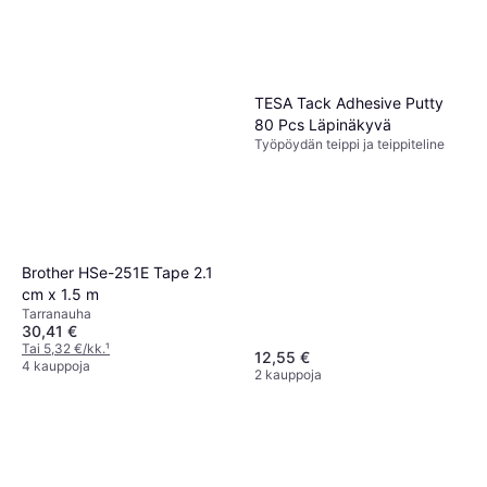
TESA Tack Adhesive Putty
80 Pcs Läpinäkyvä
Työpöydän teippi ja teippiteline
Brother HSe-251E Tape 2.1
cm x 1.5 m
Tarranauha
30,41 €
Tai 5,32 €/kk.
¹
12,55 €
4 kauppoja
2 kauppoja