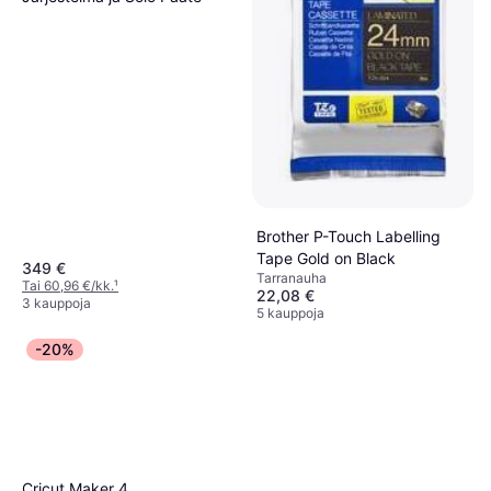
Brother P-Touch Labelling
Tape Gold on Black
349 €
Tarranauha
Tai 60,96 €/kk.
¹
22,08 €
3 kauppoja
5 kauppoja
-20%
Cricut Maker 4