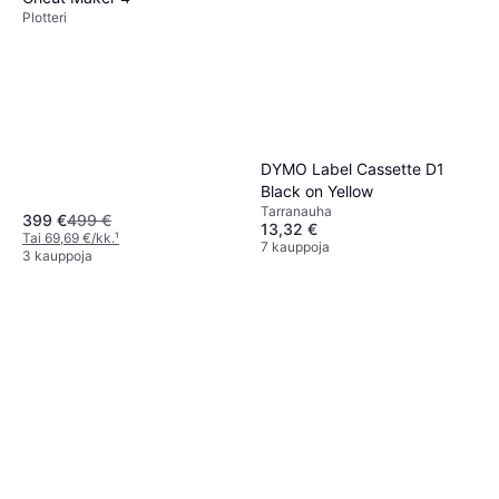
Plotteri
DYMO Label Cassette D1
Black on Yellow
Tarranauha
399 €
499 €
13,32 €
Tai 69,69 €/kk.
¹
7 kauppoja
3 kauppoja