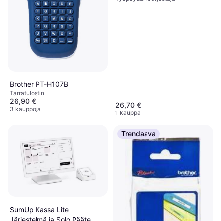
Brother PT-H107B
Tarra­tulostin
26,90 €
26,70 €
3 kauppoja
1 kauppa
Trendaava
SumUp Kassa Lite
Järjestelmä ja Solo Pääte