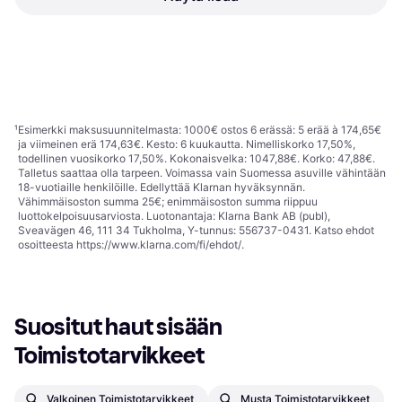
DYMO Label Cassette D1
DYMO D1 Tape White on
Black on White
Black
Tarranauha
Tarranauha
19,33 €
11,65 €
8 kauppoja
9 kauppoja
1
2
3
...
100
...
197
¹
Esimerkki maksusuunnitelmasta: 1000€ ostos 6 erässä: 5 erää à 174,65€
ja viimeinen erä 174,63€. Kesto: 6 kuukautta. Nimelliskorko 17,50%,
todellinen vuosikorko 17,50%. Kokonaisvelka: 1047,88€. Korko: 47,88€.
Talletus saattaa olla tarpeen. Voimassa vain Suomessa asuville vähintään
18-vuotiaille henkilöille. Edellyttää Klarnan hyväksynnän.
Vähimmäisoston summa 25€; enimmäisoston summa riippuu
luottokelpoisuusarviosta. Luotonantaja: Klarna Bank AB (publ),
Sveavägen 46, 111 34 Tukholma, Y-tunnus: 556737-0431. Katso ehdot
osoitteesta
https://www.klarna.com/fi/ehdot/
.
Suositut haut sisään 
Toimistotarvikkeet
Valkoinen Toimistotarvikkeet
Musta Toimistotarvikkeet