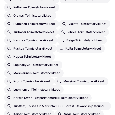
Keltainen Toimistotarvikkeet
Oranssi Toimistotarvikkeet
Punainen Toimistotarvikkeet
Violetti Toimistotarvikkeet
Turkoosi Toimistotarvikkeet
Vihreä Toimistotarvikkeet
Harmaa Toimistotarvikkeet
Beige Toimistotarvikkeet
Ruskea Toimistotarvikkeet
Kulta Toimistotarvikkeet
Hopea Toimistotarvikkeet
Läpinäkyvä Toimistotarvikkeet
Monivärinen Toimistotarvikkeet
Kromi Toimistotarvikkeet
Messinki Toimistotarvikkeet
Luonnonväri Toimistotarvikkeet
Nordic Swan -ympäristömerkki Toimistotarvikkeet
Tuotteet, Joissa On Merkintä: FSC (Forest Stewardship Council) – Kolmannen Osapuolen Sertifioinnit Toimistotarvikkeet
Kaiser Toimistotarvikkeet
Naga Toimistotarvikkeet