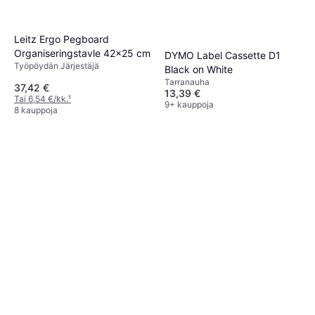
Leitz Ergo Pegboard
Organiseringstavle 42x25 cm
DYMO Label Cassette D1
Työpöydän Järjestäjä
Black on White
Tarranauha
37,42 €
13,39 €
Tai 6,54 €/kk.
¹
9+ kauppoja
8 kauppoja