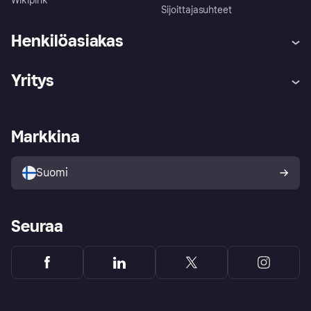
Wikipink
Sijoittajasuhteet
Henkilöasiakas
Ohje
Reklamaatiot
Yritys
Kirjaudu sisään
Shoppaile turvallisesti Klarnalla
Kauppiastuki
Kehittäjät
Klarna app
Yksityisyysasetukset
Kirjaudu sisään yrityksenä
Operatiivinen tila
Markkina
Tutustu kauppoihin
Peruutusoikeutesi
Myy Klarnalla
Kumppanit ja integraatiot
Ostajan turva
Suomi
Seuraa