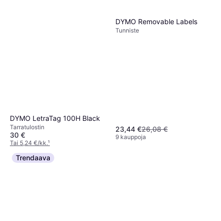
DYMO Removable Labels
Tunniste
DYMO LetraTag 100H Black
Tarra­tulostin
23,44 €
26,08 €
30 €
9 kauppoja
Tai 5,24 €/kk.
¹
4 kauppoja
Trendaava