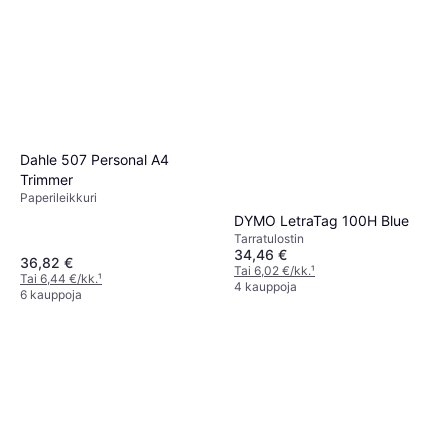
Dahle 507 Personal A4
Trimmer
Paperileikkuri
DYMO LetraTag 100H Blue
Tarra­tulostin
34,46 €
36,82 €
Tai 6,02 €/kk.
¹
Tai 6,44 €/kk.
¹
4 kauppoja
6 kauppoja