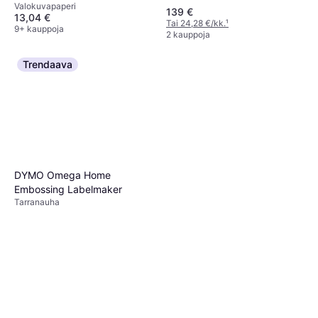
Valokuvapaperi
139 €
13,04 €
Tai 24,28 €/kk.
¹
9+ kauppoja
2 kauppoja
Trendaava
DYMO Omega Home
Embossing Labelmaker
Tarranauha