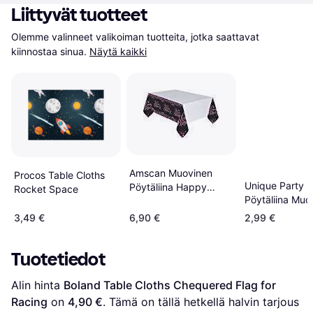
Liittyvät tuotteet
Olemme valinneet valikoiman tuotteita, jotka saattavat 
kiinnostaa sinua.
Näytä kaikki
Amscan Muovinen
Procos Table Cloths
Unique Party
Pöytäliina Happy
Rocket Space
Pöytäliina Muo
Birthday Musta
Keltainen 137
Vaaleanpunainen
3,49 €
6,90 €
2,99 €
Kimalle
Tuotetiedot
Alin hinta 
Boland Table Cloths Chequered Flag for 
Racing
 on 
4,90 €
. Tämä on tällä hetkellä halvin tarjous 