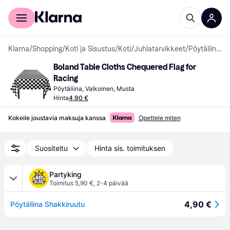
Kuluttajille
Yrityksille
Klarna
/
Shopping
/
Koti ja Sisustus
/
Koti
/
Juhlatarvikkeet
/
Pöytäliinat
Boland Table Cloths Chequered Flag for 
Racing
Pöytäliina, Valkoinen, Musta
Hinta
4,90 €
Kokeile joustavia maksuja kanssa
Opettele miten
Suositeltu
Hinta sis. toimituksen
Partyking
Toimitus 5,90 €
,
2-4 päivää
4,90 €
Pöytäliina Shakkiruutu