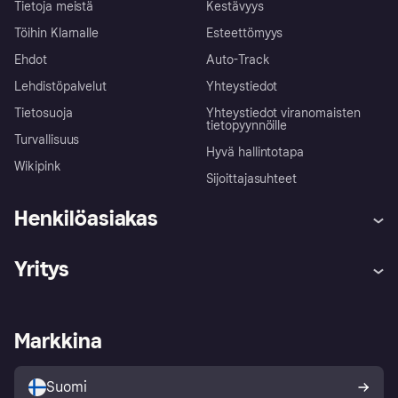
Tietoja meistä
Kestävyys
Töihin Klarnalle
Esteettömyys
Ehdot
Auto-Track
Lehdistöpalvelut
Yhteystiedot
Tietosuoja
Yhteystiedot viranomaisten
tietopyynnöille
Turvallisuus
Hyvä hallintotapa
Wikipink
Sijoittajasuhteet
Henkilöasiakas
Ohje
Reklamaatiot
Yritys
Kirjaudu sisään
Shoppaile turvallisesti Klarnalla
Kauppiastuki
Kehittäjät
Klarna app
Yksityisyysasetukset
Kirjaudu sisään yrityksenä
Operatiivinen tila
Markkina
Tutustu kauppoihin
Peruutusoikeutesi
Myy Klarnalla
Kumppanit ja integraatiot
Ostajan turva
Suomi