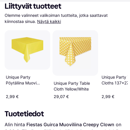
Liittyvät tuotteet
Olemme valinneet valikoiman tuotteita, jotka saattavat 
kiinnostaa sinua.
Näytä kaikki
Unique Party T
Unique Party
Cloths 137x2
Pöytäliina Muovi
Unique Party Table
Keltainen 137x274cm
Cloth Yellow/White
2,99 €
29,07 €
2,99 €
Tuotetiedot
Alin hinta 
Fiestas Guirca Muoviliina Creepy Clown
 on 