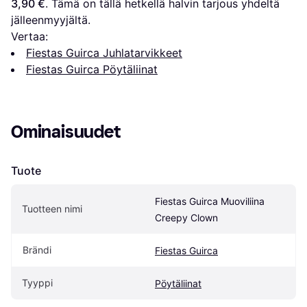
3,90 €
. Tämä on tällä hetkellä halvin tarjous yhdeltä 
jälleenmyyjältä.
Vertaa:
Fiestas Guirca Juhlatarvikkeet
Fiestas Guirca Pöytäliinat
Ominaisuudet
Tuote
Fiestas Guirca Muoviliina 
Tuotteen nimi
Creepy Clown
Brändi
Fiestas Guirca
Tyyppi
Pöytäliinat