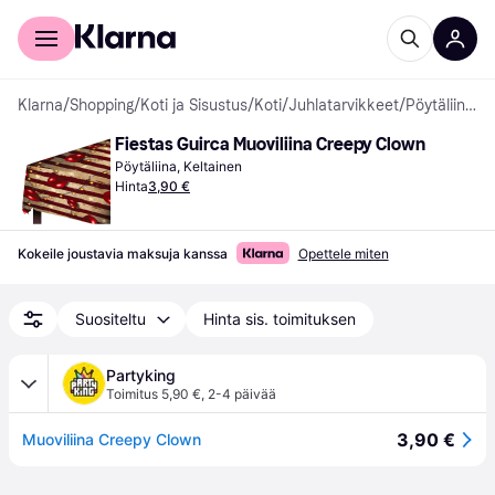
Kuluttajille
Yrityksille
Klarna
/
Shopping
/
Koti ja Sisustus
/
Koti
/
Juhlatarvikkeet
/
Pöytäliinat
Fiestas Guirca Muoviliina Creepy Clown
Pöytäliina, Keltainen
Hinta
3,90 €
Kokeile joustavia maksuja kanssa
Opettele miten
Suositeltu
Hinta sis. toimituksen
Partyking
Toimitus 5,90 €
,
2-4 päivää
3,90 €
Muoviliina Creepy Clown