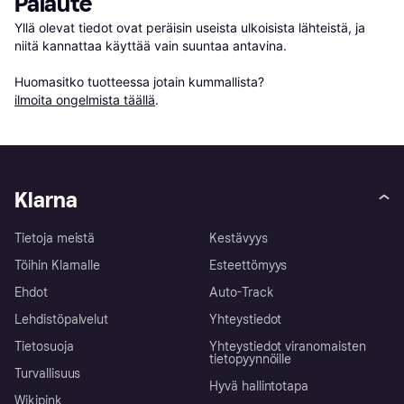
Palaute
Yllä olevat tiedot ovat peräisin useista ulkoisista lähteistä, ja 
niitä kannattaa käyttää vain suuntaa antavina.

Huomasitko tuotteessa jotain kummallista? 
ilmoita ongelmista täällä
.
Klarna
Tietoja meistä
Kestävyys
Töihin Klarnalle
Esteettömyys
Ehdot
Auto-Track
Lehdistöpalvelut
Yhteystiedot
Tietosuoja
Yhteystiedot viranomaisten
tietopyynnöille
Turvallisuus
Hyvä hallintotapa
Wikipink