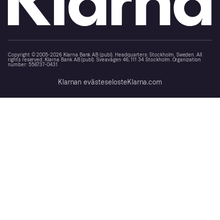
Copyright © 2005-2026 Klarna Bank AB (publ). Headquarters: Stockholm, Sweden. All
rights reserved. Klarna Bank AB (publ). Sveavägen 46, 111 34 Stockholm. Organization
number: 556737-0431
Klarnan evästeseloste
Klarna.com