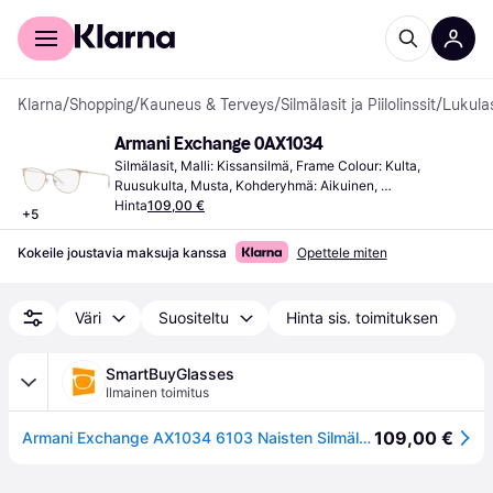
Kuluttajille
Yrityksille
Klarna
/
Shopping
/
Kauneus & Terveys
/
Silmälasit ja Piilolinssit
/
Lukulas
Armani Exchange 0AX1034
Silmälasit, Malli: Kissansilmä, Frame Colour: Kulta, 
Ruusukulta, Musta, Kohderyhmä: Aikuinen, 
Runkomateriaali: Metalli
Hinta
109,00 €
+
5
Kokeile joustavia maksuja kanssa
Opettele miten
Väri
Suositeltu
Hinta sis. toimituksen
SmartBuyGlasses
Ilmainen toimitus
109,00 €
Armani Exchange AX1034 6103 Naisten Silmälasit Kulta-