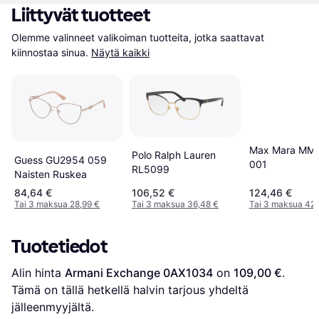
Liittyvät tuotteet
Olemme valinneet valikoiman tuotteita, jotka saattavat 
kiinnostaa sinua.
Näytä kaikki
Max Mara MM
Polo Ralph Lauren
Guess GU2954 059
001
RL5099
Naisten Ruskea
84,64 €
106,52 €
124,46 €
Tai 3 maksua 28,99 €
Tai 3 maksua 36,48 €
Tai 3 maksua 42,
Tuotetiedot
Alin hinta 
Armani Exchange 0AX1034
 on 
109,00 €
. 
Tämä on tällä hetkellä halvin tarjous yhdeltä 
jälleenmyyjältä.