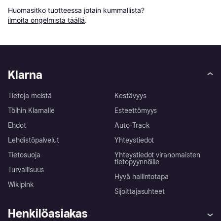
Huomasitko tuotteessa jotain kummallista? 
ilmoita ongelmista täällä
.
Klarna
Tietoja meistä
Kestävyys
Töihin Klarnalle
Esteettömyys
Ehdot
Auto-Track
Lehdistöpalvelut
Yhteystiedot
Tietosuoja
Yhteystiedot viranomaisten
tietopyynnöille
Turvallisuus
Hyvä hallintotapa
Wikipink
Sijoittajasuhteet
Henkilöasiakas