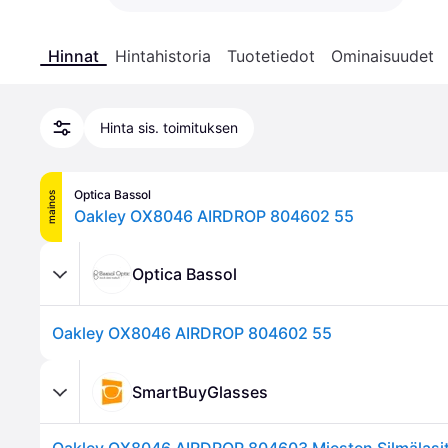
Hinnat
Hintahistoria
Tuotetiedot
Ominaisuudet
Hinta sis. toimituksen
Optica Bassol
mainos
Oakley OX8046 AIRDROP 804602 55
Optica Bassol
Oakley OX8046 AIRDROP 804602 55
SmartBuyGlasses