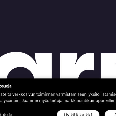
tosuoja
teitä verkkosivun toiminnan varmistamiseen, yksilöllistämi
nalysointiin. Jaamme myös tietoja markkinointikumppaneille
Hylkää kaikki
tuksia