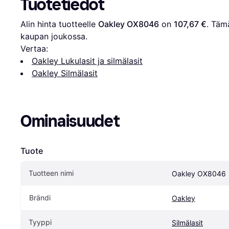
Tuotetiedot
Alin hinta tuotteelle 
Oakley OX8046
 on 
107,67 €
. Tämä
kaupan joukossa.
Vertaa:
Oakley Lukulasit ja silmälasit
Oakley Silmälasit
Ominaisuudet
Tuote
Tuotteen nimi
Oakley OX8046
Brändi
Oakley
Tyyppi
Silmälasit