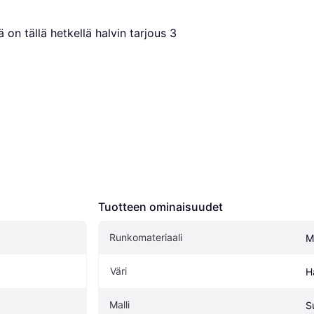
 on tällä hetkellä halvin tarjous 
3
Tuotteen ominaisuudet
Runkomateriaali
M
Väri
H
Malli
S