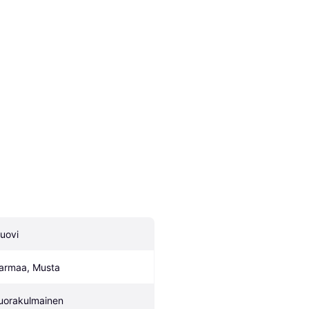
uovi
armaa, Musta
uorakulmainen