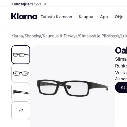
Kuluttajille
Yrityksille
Tutustu Klarnaan
Kauppa
App
Ohje
Klarna
/
Shopping
/
Kauneus & Terveys
/
Silmälasit ja Piilolinssit
/
Luk
Kaupat
Ma
Booking.
Mak
Oa
Gigantti
Mak
H&M
Mak
Silmä
Peten Koi
kul
Wolt
Mak
Runko
Rah
Verta
Mob
Alkaen
Kai
Kauppahakem
+2