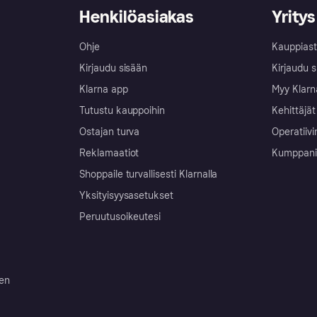
Henkilöasiakas
Yritys
Ohje
Kauppiast
Kirjaudu sisään
Kirjaudu s
Klarna app
Myy Klarn
Tutustu kauppoihin
Kehittäjät
Ostajan turva
Operatiivi
Reklamaatiot
Kumppanit 
Shoppaile turvallisesti Klarnalla
Yksityisyysasetukset
Peruutusoikeutesi
ten