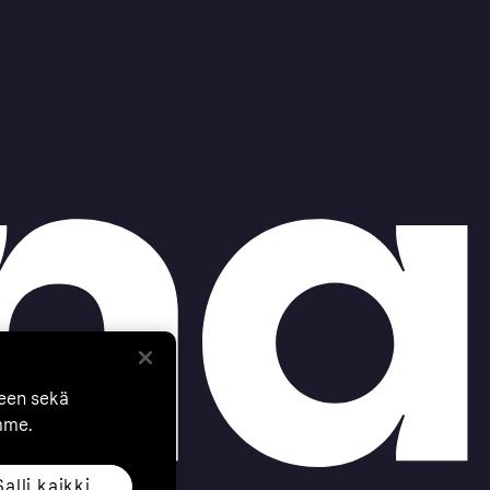
seen sekä
mme.
Salli kaikki