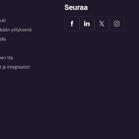
Seuraa
uki
isään yrityksenä
alla
nen tila
ja integraatiot