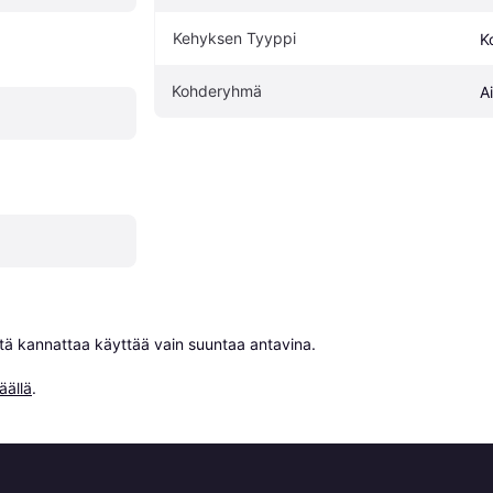
Kehyksen Tyyppi
K
Kohderyhmä
A
niitä kannattaa käyttää vain suuntaa antavina.

äällä
.