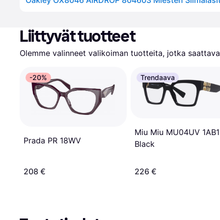
Oakley OX8046 AIRDROP 804603 Miesten Silmälasi
Liittyvät tuotteet
Olemme valinneet valikoiman tuotteita, jotka saattavat
-20%
Trendaava
Miu Miu MU04UV 1AB1
Prada PR 18WV
Black
208 €
226 €