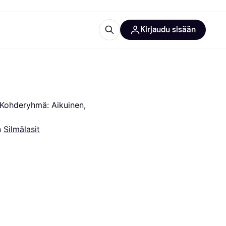
Kirjaudu sisään
totarvikkeet
rna?
 Kohderyhmä: Aikuinen, 
 
Silmälasit
 kategoriat