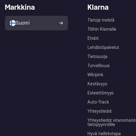
Markkina
Klarna
Tietoja meistä
Suomi
Töihin Klarnalle
Ehdot
Lehdistöpalvelut
Tietosuoja
Turvallisuus
Wikipink
Kestävyys
Esteettömyys
Auto-Track
Yhteystiedot
Yhteystiedot viranomais
tietopyynnöille
Hyvä hallintotapa