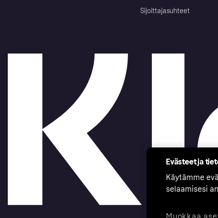
Sijoittajasuhteet
Evästeet ja tie
Käytämme eväs
selaamisesi a
Muokkaa ase