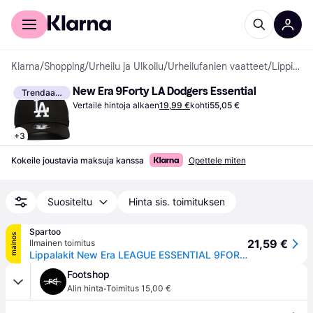
Kuluttajille
Yrityksille
Klarna
/
Shopping
/
Urheilu ja Ulkoilu
/
Urheilufanien vaatteet
/
Lippikset
New Era 9Forty LA Dodgers Essential
Trendaava
Vertaile hintoja alkaen
19,99 €
kohti
55,05 €
+
3
Kokeile joustavia maksuja kanssa
Opettele miten
Suositeltu
Hinta sis. toimituksen
Spartoo
mainos
21,59 €
Ilmainen toimitus
Lippalakit New Era LEAGUE ESSENTIAL 9FORTY LOS ANGELES DODGERS Yksi Koko
Footshop
·
Alin hinta
Toimitus 15,00 €