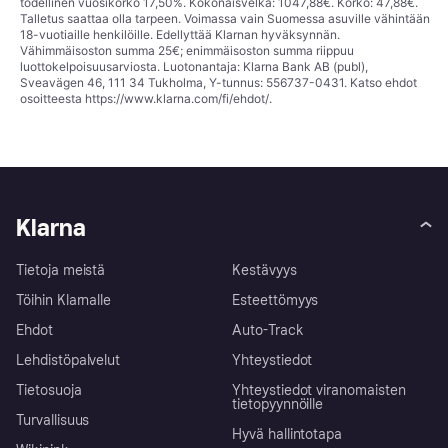
todellinen vuosikorko 17,50%. Kokonaisvelka: 1047,88€. Korko: 47,88€.
Talletus saattaa olla tarpeen. Voimassa vain Suomessa asuville vähintään
18-vuotiaille henkilöille. Edellyttää Klarnan hyväksynnän.
Vähimmäisoston summa 25€; enimmäisoston summa riippuu
luottokelpoisuusarviosta. Luotonantaja: Klarna Bank AB (publ),
Sveavägen 46, 111 34 Tukholma, Y-tunnus: 556737-0431. Katso ehdot
osoitteesta
https://www.klarna.com/fi/ehdot/
.
Klarna
Tietoja meistä
Kestävyys
Töihin Klarnalle
Esteettömyys
Ehdot
Auto-Track
Lehdistöpalvelut
Yhteystiedot
Tietosuoja
Yhteystiedot viranomaisten
tietopyynnöille
Turvallisuus
Hyvä hallintotapa