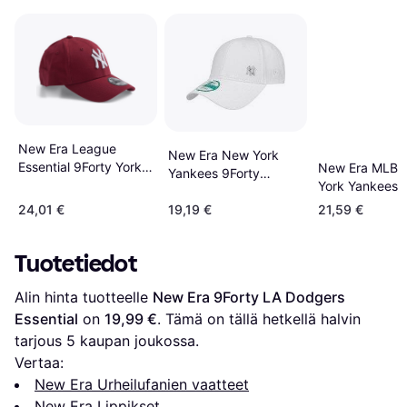
New Era League
New Era New York
Essential 9Forty York
New Era MLB 
Yankees 9Forty
Yankees - Red
York Yankees B
Adjustable Cap
Cap
24,01 €
19,19 €
21,59 €
Tuotetiedot
Alin hinta tuotteelle 
New Era 9Forty LA Dodgers 
Essential
 on 
19,99 €
. Tämä on tällä hetkellä halvin 
tarjous 
5
 kaupan joukossa.
Vertaa:
New Era Urheilufanien vaatteet
New Era Lippikset