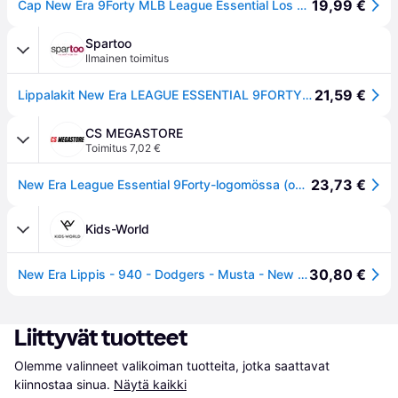
19,99 €
Cap New Era 9Forty MLB League Essential Los Angeles Dodgers Cap Black Universal
Spartoo
Ilmainen toimitus
21,59 €
Lippalakit New Era LEAGUE ESSENTIAL 9FORTY LOS ANGELES DODGERS Yksi Koko
CS MEGASTORE
Toimitus 7,02 €
23,73 €
New Era League Essential 9Forty-logomössa (one size)
Kids-World
30,80 €
New Era Lippis - 940 - Dodgers - Musta - New Era - 56-63 cm - Korkit
Liittyvät tuotteet
Olemme valinneet valikoiman tuotteita, jotka saattavat 
kiinnostaa sinua.
Näytä kaikki