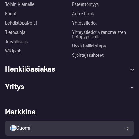
Töihin Klarnalle
Esteettömyys
Ehdot
Auto-Track
Lehdistöpalvelut
Yhteystiedot
Tietosuoja
Yhteystiedot viranomaisten
tietopyynnöille
Turvallisuus
Hyvä hallintotapa
Wikipink
Sijoittajasuhteet
Henkilöasiakas
Ohje
Reklamaatiot
Yritys
Kirjaudu sisään
Shoppaile turvallisesti Klarnalla
Kauppiastuki
Kehittäjät
Klarna app
Yksityisyysasetukset
Kirjaudu sisään yrityksenä
Operatiivinen tila
Markkina
Tutustu kauppoihin
Peruutusoikeutesi
Myy Klarnalla
Kumppanit ja integraatiot
Ostajan turva
Suomi