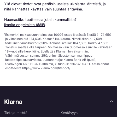
Yllä olevat tiedot ovat peräisin useista ulkoisista lähteistä, ja 
niitä kannattaa käyttää vain suuntaa antavina.

Huomasitko tuotteessa jotain kummallista? 
ilmoita ongelmista täällä
.
¹
Esimerkki maksusuunnitelmasta: 1000€ ostos 6 erässä: 5 erää à 174,65€
ja viimeinen erä 174,63€. Kesto: 6 kuukautta. Nimelliskorko 17,50%,
todellinen vuosikorko 17,50%. Kokonaisvelka: 1047,88€. Korko: 47,88€.
Talletus saattaa olla tarpeen. Voimassa vain Suomessa asuville vähintään
18-vuotiaille henkilöille. Edellyttää Klarnan hyväksynnän.
Vähimmäisoston summa 25€; enimmäisoston summa riippuu
luottokelpoisuusarviosta. Luotonantaja: Klarna Bank AB (publ),
Sveavägen 46, 111 34 Tukholma, Y-tunnus: 556737-0431. Katso ehdot
osoitteesta
https://www.klarna.com/fi/ehdot/
.
Klarna
Tietoja meistä
Kestävyys