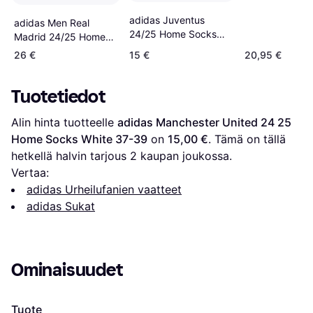
adidas Juventus
adidas Men Real
24/25 Home Socks
Madrid 24/25 Home
White Black
Socks
26 €
15 €
20,95 €
Tuotetiedot
Alin hinta tuotteelle 
adidas Manchester United 24 25 
Home Socks White 37-39
 on 
15,00 €
. Tämä on tällä 
hetkellä halvin tarjous 
2
 kaupan joukossa.
Vertaa:
adidas Urheilufanien vaatteet
adidas Sukat
Ominaisuudet
Tuote