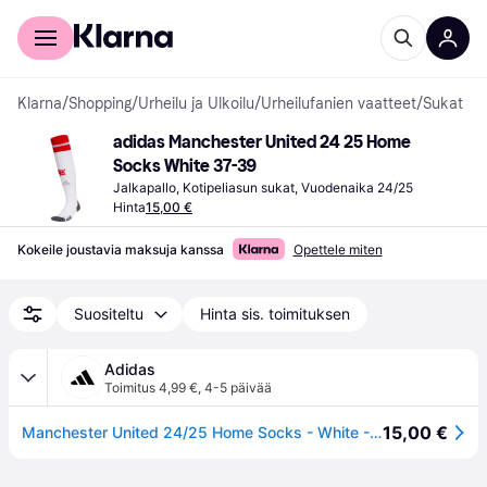
Kuluttajille
Yrityksille
Klarna
/
Shopping
/
Urheilu ja Ulkoilu
/
Urheilufanien vaatteet
/
Sukat
adidas Manchester United 24 25 Home 
Socks White 37-39
Jalkapallo, Kotipeliasun sukat, Vuodenaika 24/25
Hinta
15,00 €
Kokeile joustavia maksuja kanssa
Opettele miten
Suositeltu
Hinta sis. toimituksen
Adidas
Toimitus 4,99 €
,
4-5 päivää
15,00 €
Manchester United 24/25 Home Socks - White - 40-42